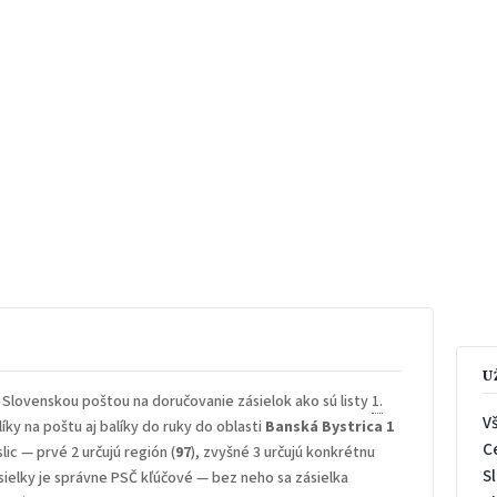
U
 Slovenskou poštou na doručovanie zásielok ako sú listy
1.
V
íky na poštu aj balíky do ruky do oblasti
Banská Bystrica 1
C
lic — prvé 2 určujú región (
97
), zvyšné 3 určujú konkrétnu
S
sielky je správne PSČ kľúčové — bez neho sa zásielka