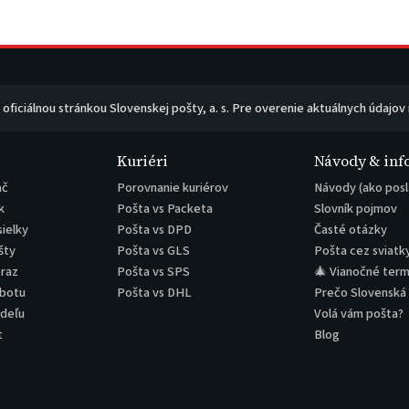
e oficiálnou stránkou Slovenskej pošty, a. s. Pre overenie aktuálnych údajov
Kuriéri
Návody & inf
ač
Porovnanie kuriérov
Návody (ako posl
k
Pošta vs Packeta
Slovník pojmov
sielky
Pošta vs DPD
Časté otázky
šty
Pošta vs GLS
Pošta cez sviatk
eraz
Pošta vs SPS
🎄 Vianočné term
obotu
Pošta vs DHL
Prečo Slovenská
edeľu
Volá vám pošta?
t
Blog