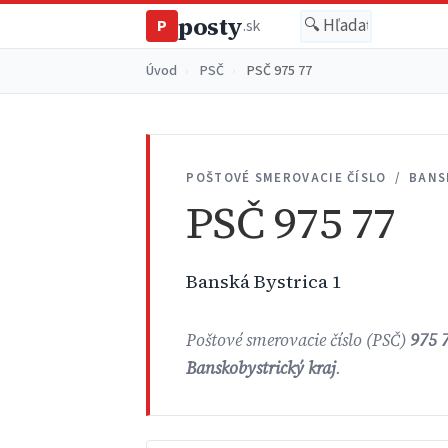
posty
P
.sk
Úvod
›
PSČ
›
PSČ 975 77
POŠTOVÉ SMEROVACIE ČÍSLO / BANS
PSČ 975 77
Banská Bystrica 1
Poštové smerovacie číslo (PSČ)
975 
Banskobystrický kraj
.