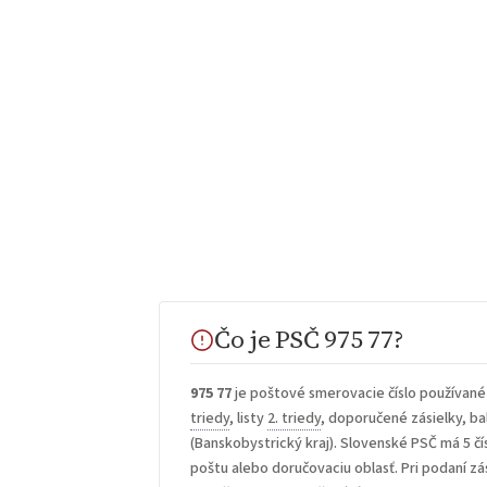
Čo je PSČ 975 77?
975 77
je poštové smerovacie číslo používané
triedy
, listy
2. triedy
, doporučené zásielky, bal
(Banskobystrický kraj). Slovenské PSČ má 5 čís
poštu alebo doručovaciu oblasť. Pri podaní zá