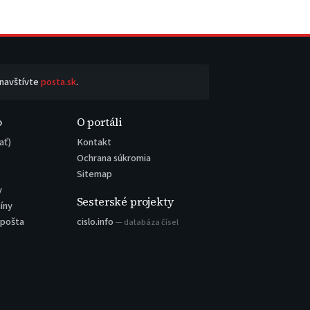
 navštívte
posta.sk
.
o
O portáli
ať)
Kontakt
Ochrana súkromia
Sitemap
y
Sesterské projekty
íny
 pošta
cislo.info
— databáza čísel