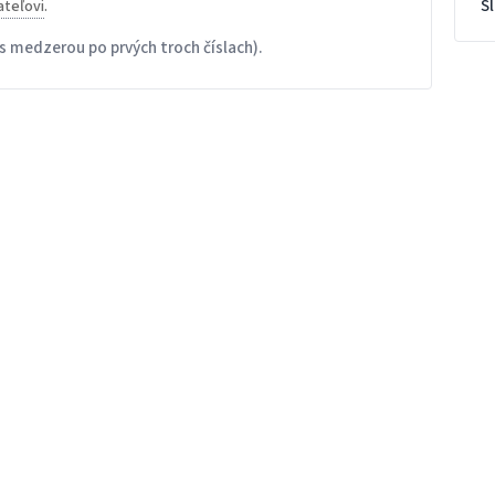
S
ateľovi
.
s medzerou po prvých troch číslach).