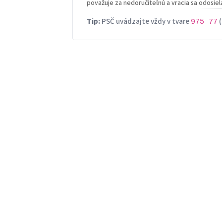
považuje za nedoručiteľnú a vracia sa
odosiel
Tip:
PSČ uvádzajte vždy v tvare
(
975 77