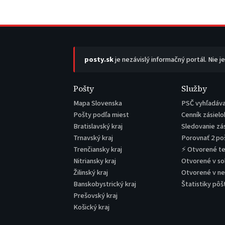
posty.sk
je nezávislý informačný portál. Nie j
Pošty
Služby
Mapa Slovenska
PSČ vyhľadáv
Pošty podľa miest
Cenník zásielo
Bratislavský kraj
Sledovanie zá
Trnavský kraj
Porovnať 2 po
Trenčiansky kraj
⚡ Otvorené t
Nitriansky kraj
Otvorené v s
Žilinský kraj
Otvorené v n
Banskobystrický kraj
Štatistiky pôš
Prešovský kraj
Košický kraj