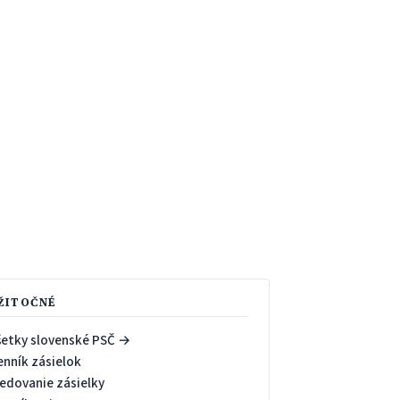
ŽITOČNÉ
šetky slovenské PSČ →
enník zásielok
ledovanie zásielky