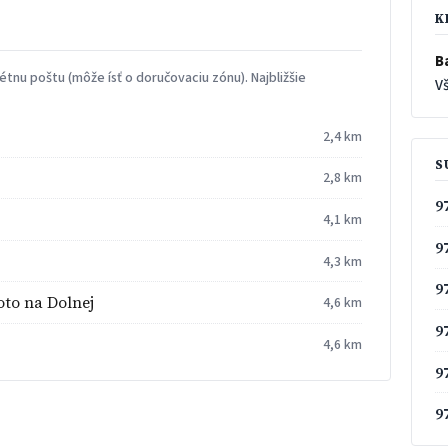
K
B
tnu poštu (môže ísť o doručovaciu zónu). Najbližšie
Vš
2,4 km
S
2,8 km
9
4,1 km
9
4,3 km
9
oto na Dolnej
4,6 km
9
4,6 km
9
9