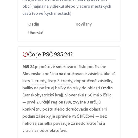
obcí (najmä na vidieku) alebo viacero mestských
častí (vo veľkých mestách):
Ozdín
Rovňany
Uhorské
Čo je PSČ 985 24?
985 24
je poštové smerovacie číslo používané
Slovenskou poštou na doručovanie zásielok ako sú
listy
1. triedy
, listy
2. triedy
, doporučené zásielky,
balíky na poštu aj balíky do ruky do oblasti
Ozdín
(Banskobystrický kraj). Slovenské PSČ má 5 číslic
— prvé 2 určujú región (
98
), zvyšné 3 určujú
konkrétnu poštu alebo doručovaciu oblasť. Pri
podaní zásielky je správne PSČ kľúčové — bez
neho sa zásielka považuje za nedoručiteľnú a
vracia sa
odosielateľovi
.