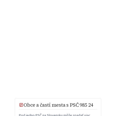
Obce a časti mesta s PSČ 985 24
Pod jedno PSČ na Slovensku môže spadať viac