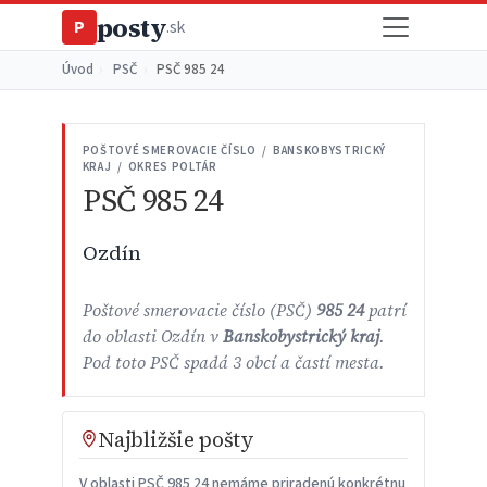
posty
P
.sk
Úvod
›
PSČ
›
PSČ 985 24
POŠTOVÉ SMEROVACIE ČÍSLO / BANSKOBYSTRICKÝ
KRAJ / OKRES POLTÁR
PSČ 985 24
Ozdín
Poštové smerovacie číslo (PSČ)
985 24
patrí
do oblasti Ozdín v
Banskobystrický kraj
.
Pod toto PSČ spadá 3 obcí a častí mesta.
Najbližšie pošty
V oblasti PSČ 985 24 nemáme priradenú konkrétnu