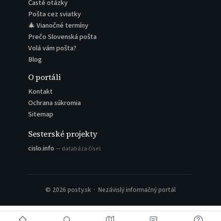
Časté otázky
Pošta cez sviatky
🎄 Vianočné termíny
Prečo Slovenská pošta
Volá vám pošta?
Blog
O portáli
Kontakt
Ochrana súkromia
Sitemap
Sesterské projekty
cislo.info
— databáza čísel
© 2026 posty.sk · Nezávislý informačný portál