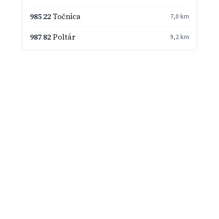
985 22
Točnica
7,0 km
987 82
Poltár
9,2 km