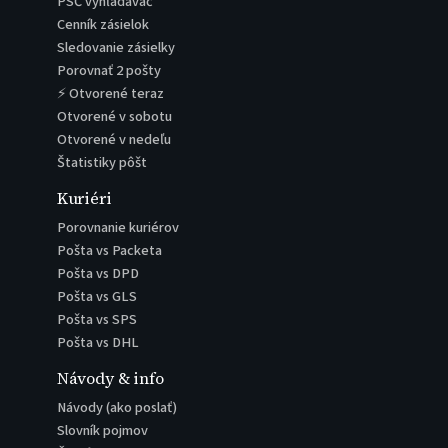
PSČ vyhľadávač
Cenník zásielok
Sledovanie zásielky
Porovnať 2 pošty
⚡ Otvorené teraz
Otvorené v sobotu
Otvorené v nedeľu
Štatistiky pôšt
Kuriéri
Porovnanie kuriérov
Pošta vs Packeta
Pošta vs DPD
Pošta vs GLS
Pošta vs SPS
Pošta vs DHL
Návody & info
Návody (ako poslať)
Slovník pojmov