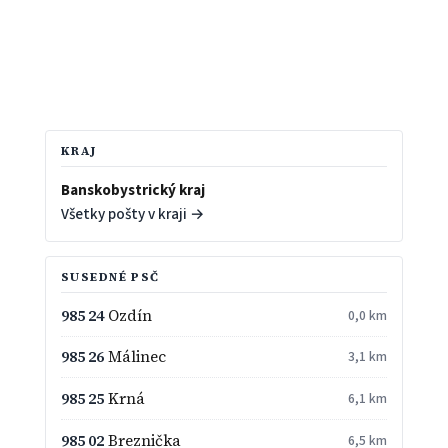
KRAJ
Banskobystrický kraj
Všetky pošty v kraji →
SUSEDNÉ PSČ
985 24
Ozdín
0,0 km
985 26
Málinec
3,1 km
985 25
Krná
6,1 km
985 02
Breznička
6,5 km