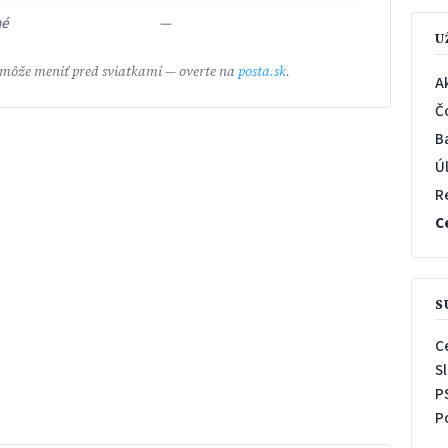
né
—
U
 môže meniť pred sviatkami — overte na
posta.sk
.
A
Č
B
Ú
R
C
S
C
S
P
P