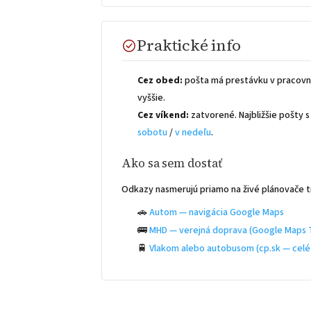
Praktické info
Cez obed:
pošta má prestávku v pracovn
vyššie.
Cez víkend:
zatvorené. Najbližšie pošty
sobotu
/
v nedeľu
.
Ako sa sem dostať
Odkazy nasmerujú priamo na živé plánovače t
🚗
Autom — navigácia Google Maps
🚌
MHD — verejná doprava (Google Maps T
🚆
Vlakom alebo autobusom (cp.sk — celé