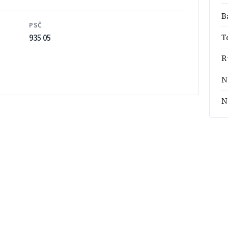
B
PSČ
935 05
T
R
N
N