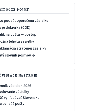
ŽITOČNÉ POJMY
ko podať doporučenú zásielku
o je dobierka (COD)
alík na poštu — postup
ložná lehota zásielky
eklamácia stratenej zásielky
elý slovník pojmov →
ÚVISIACE NÁSTROJE
enník zásielok 2026
ledovanie zásielky
SČ vyhľadávač Slovenska
orovnať 2 pošty