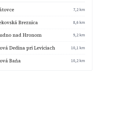
átovce
7,2 km
ekovská Breznica
8,6 km
udno nad Hronom
9,2 km
ová Dedina pri Leviciach
10,1 km
ová Baňa
10,2 km