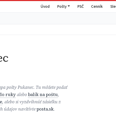
Úvod
Pošty
PSČ
Cenník
Sl
ec
mapa pošty Pukanec. Tu môžete podať
 do ruky
alebo
balík na poštu
,
e
, alebo si vyzdvihnúť zásielku z
ch údajov navštívte
posta.sk
.