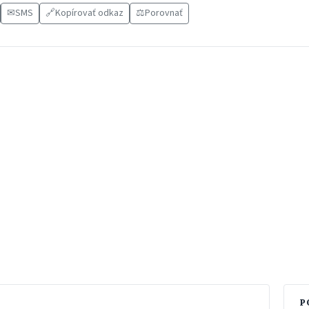
✉
SMS
🔗
Kopírovať odkaz
⚖️
Porovnať
P