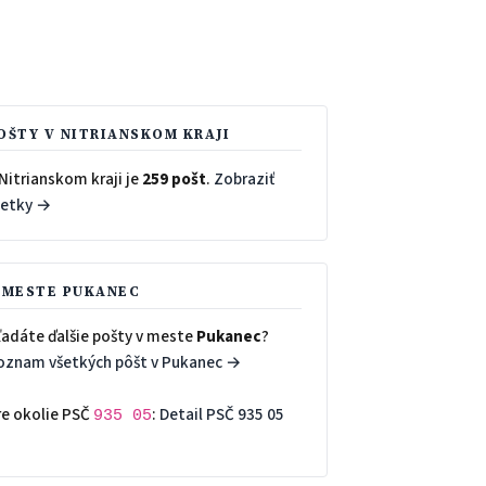
OŠTY V NITRIANSKOM KRAJI
Nitrianskom kraji je
259 pošt
.
Zobraziť
šetky →
 MESTE PUKANEC
ľadáte ďalšie pošty v meste
Pukanec
?
oznam všetkých pôšt v Pukanec →
re okolie PSČ
:
Detail PSČ 935 05
935 05
→