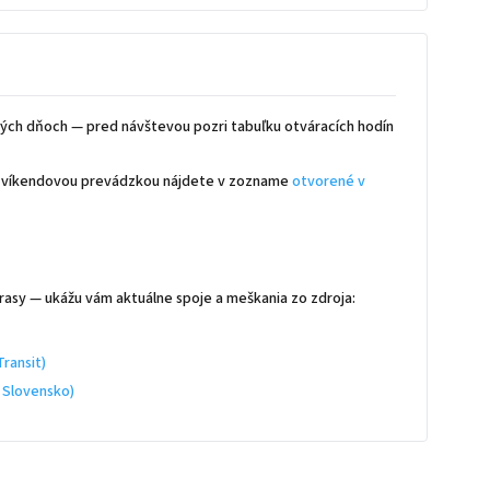
ých dňoch — pred návštevou pozri tabuľku otváracích hodín
 s víkendovou prevádzkou nájdete v zozname
otvorené v
rasy — ukážu vám aktuálne spoje a meškania zo zdroja:
ransit)
 Slovensko)