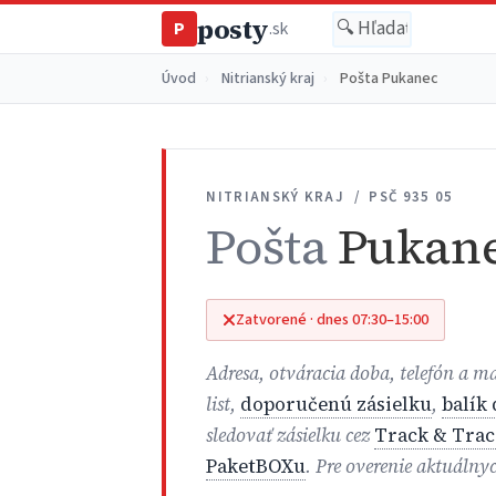
posty
P
.sk
Úvod
›
Nitrianský kraj
›
Pošta Pukanec
NITRIANSKÝ KRAJ / PSČ 935 05
Pošta
Pukan
Zatvorené · dnes 07:30–15:00
Adresa, otváracia doba, telefón a 
list,
doporučenú zásielku
,
balík
sledovať zásielku cez
Track & Trac
PaketBOXu
. Pre overenie aktuálny