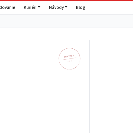
edovanie
Kuriéri
Návody
Blog
POSTY.SK
935 05