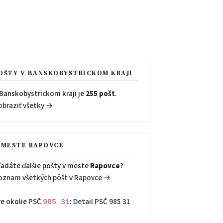
OŠTY V BANSKOBYSTRICKOM KRAJI
 Banskobystrickom kraji je
255 pošt
.
obraziť všetky →
 MESTE RAPOVCE
ľadáte ďalšie pošty v meste
Rapovce
?
oznam všetkých pôšt v Rapovce →
re okolie PSČ
:
Detail PSČ 985 31
985 31
→