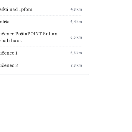
eľká nad Ipľom
4,8 km
oliša
6,4 km
učenec PoštaPOINT Sultan
6,5 km
ebab haus
učenec 1
6,6 km
učenec 3
7,3 km