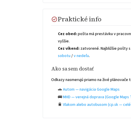
Praktické info
Cez obed:
pošta má prestávku v pracovn
vyššie.
Cez víkend:
zatvorené. Najbližšie pošty
sobotu
/
v nedeľu
.
Ako sa sem dostať
Odkazy nasmerujú priamo na živé plánovače t
🚗
Autom — navigácia Google Maps
🚌
MHD — verejná doprava (Google Maps T
🚆
Vlakom alebo autobusom (cp.sk — celé