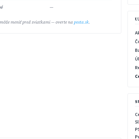
né
—
U
 môže meniť pred sviatkami — overte na
posta.sk
.
A
Č
B
Ú
R
C
S
C
S
P
P