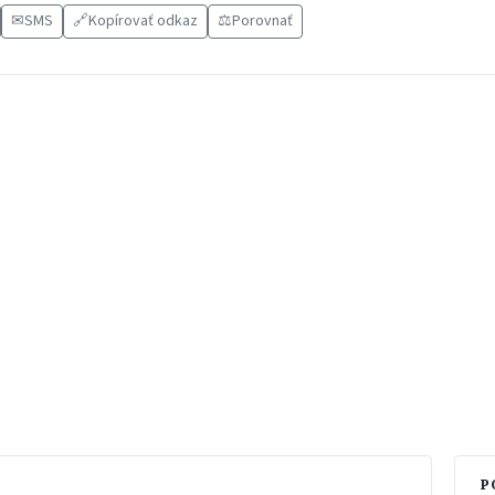
✉
SMS
🔗
Kopírovať odkaz
⚖️
Porovnať
P