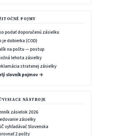
ŽITOČNÉ POJMY
ko podať doporučenú zásielku
o je dobierka (COD)
alík na poštu — postup
ložná lehota zásielky
eklamácia stratenej zásielky
elý slovník pojmov →
ÚVISIACE NÁSTROJE
enník zásielok 2026
ledovanie zásielky
SČ vyhľadávač Slovenska
orovnať 2 pošty