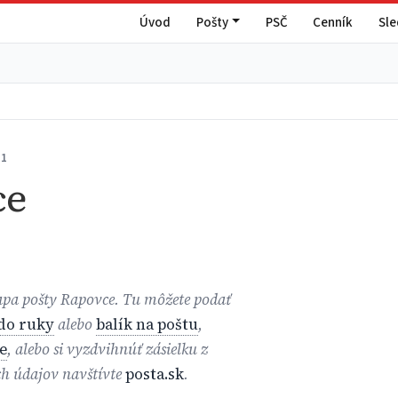
Úvod
Pošty
PSČ
Cenník
Sl
31
ce
mapa pošty Rapovce. Tu môžete podať
 do ruky
alebo
balík na poštu
,
e
, alebo si vyzdvihnúť zásielku z
ch údajov navštívte
posta.sk
.