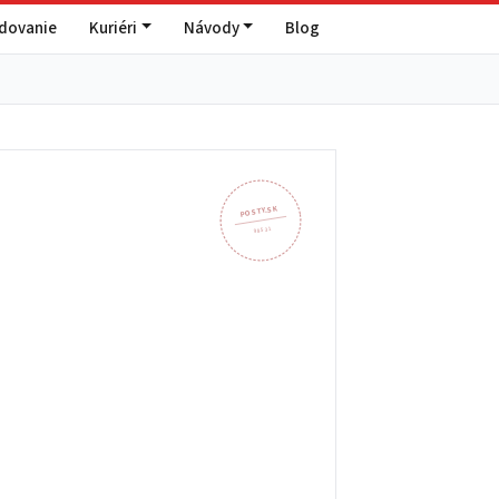
edovanie
Kuriéri
Návody
Blog
POSTY.SK
985 31