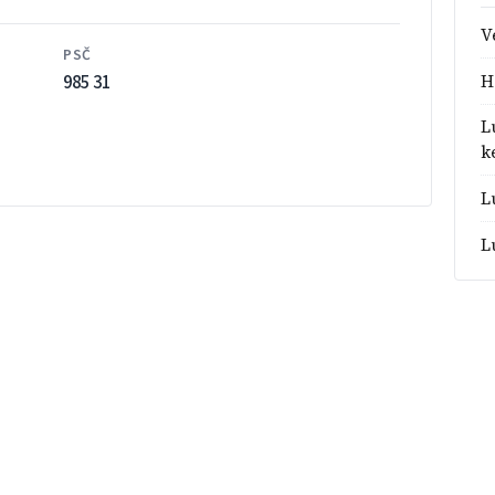
V
PSČ
985 31
H
L
k
L
L