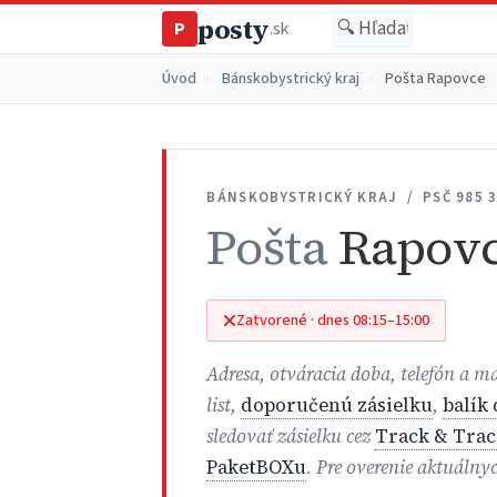
posty
P
.sk
Úvod
›
Bánskobystrický kraj
›
Pošta Rapovce
BÁNSKOBYSTRICKÝ KRAJ / PSČ 985 
Pošta
Rapov
Zatvorené · dnes 08:15–15:00
Adresa, otváracia doba, telefón a 
list,
doporučenú zásielku
,
balík
sledovať zásielku cez
Track & Trac
PaketBOXu
. Pre overenie aktuálny