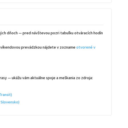
ých dňoch — pred návštevou pozri tabuľku otváracích hodín
 s víkendovou prevádzkou nájdete v zozname
otvorené v
rasy — ukážu vám aktuálne spoje a meškania zo zdroja:
ransit)
 Slovensko)