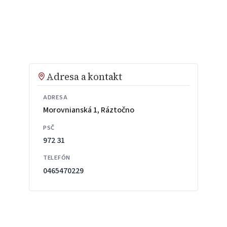
Adresa a kontakt
ADRESA
Morovnianská 1, Ráztočno
PSČ
972 31
TELEFÓN
0465470229