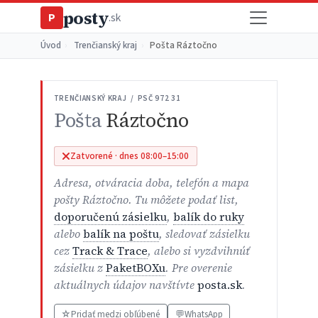
posty
P
.sk
Úvod
›
Trenčianský kraj
›
Pošta Ráztočno
TRENČIANSKÝ KRAJ / PSČ 972 31
Pošta
Ráztočno
Zatvorené · dnes 08:00–15:00
Adresa, otváracia doba, telefón a mapa
pošty Ráztočno. Tu môžete podať list,
doporučenú zásielku
,
balík do ruky
alebo
balík na poštu
, sledovať zásielku
cez
Track & Trace
, alebo si vyzdvihnúť
zásielku z
PaketBOXu
. Pre overenie
aktuálnych údajov navštívte
posta.sk
.
☆
Pridať medzi obľúbené
💬
WhatsApp