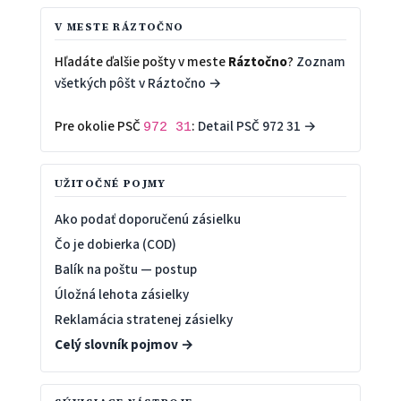
V MESTE RÁZTOČNO
Hľadáte ďalšie pošty v meste
Ráztočno
?
Zoznam
všetkých pôšt v Ráztočno →
Pre okolie PSČ
:
Detail PSČ 972 31 →
972 31
UŽITOČNÉ POJMY
Ako podať doporučenú zásielku
Čo je dobierka (COD)
Balík na poštu — postup
Úložná lehota zásielky
Reklamácia stratenej zásielky
Celý slovník pojmov →