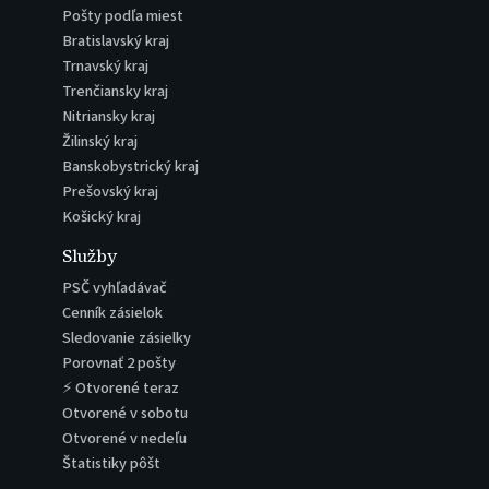
Pošty podľa miest
Bratislavský kraj
Trnavský kraj
Trenčiansky kraj
Nitriansky kraj
Žilinský kraj
Banskobystrický kraj
Prešovský kraj
Košický kraj
Služby
PSČ vyhľadávač
Cenník zásielok
Sledovanie zásielky
Porovnať 2 pošty
⚡ Otvorené teraz
Otvorené v sobotu
Otvorené v nedeľu
Štatistiky pôšt