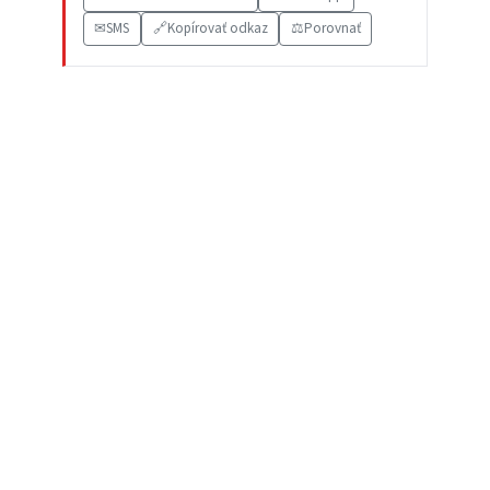
✉
SMS
🔗
Kopírovať odkaz
⚖️
Porovnať