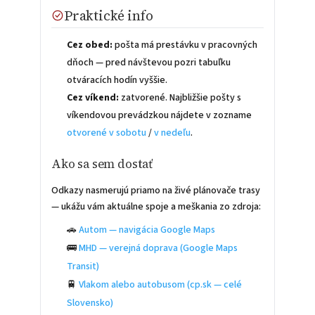
Praktické info
Cez obed:
pošta má prestávku v pracovných
dňoch — pred návštevou pozri tabuľku
otváracích hodín vyššie.
Cez víkend:
zatvorené. Najbližšie pošty s
víkendovou prevádzkou nájdete v zozname
otvorené v sobotu
/
v nedeľu
.
Ako sa sem dostať
Odkazy nasmerujú priamo na živé plánovače trasy
— ukážu vám aktuálne spoje a meškania zo zdroja:
🚗
Autom — navigácia Google Maps
🚌
MHD — verejná doprava (Google Maps
Transit)
🚆
Vlakom alebo autobusom (cp.sk — celé
Slovensko)