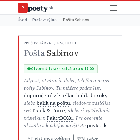
posty
P
.sk
Úvod
›
Prešovský kraj
›
Pošta Sabinov
PREŠOVSKÝ KRAJ / PSČ 083 01
Pošta
Sabinov
Otvorené teraz · zatvára sa o 17:00
Adresa, otváracia doba, telefón a mapa
pošty Sabinov. Tu môžete podať list,
doporučenú zásielku
,
balík do ruky
alebo
balík na poštu
, sledovať zásielku
cez
Track & Trace
, alebo si vyzdvihnúť
zásielku z
PaketBOXu
. Pre overenie
aktuálnych údajov navštívte
posta.sk
.
☆
Pridať medzi obľúbené
💬
WhatsApp