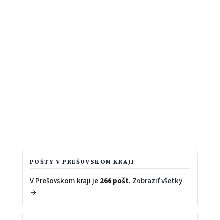
POŠTY V PREŠOVSKOM KRAJI
V Prešovskom kraji je
266 pošt
.
Zobraziť všetky
→