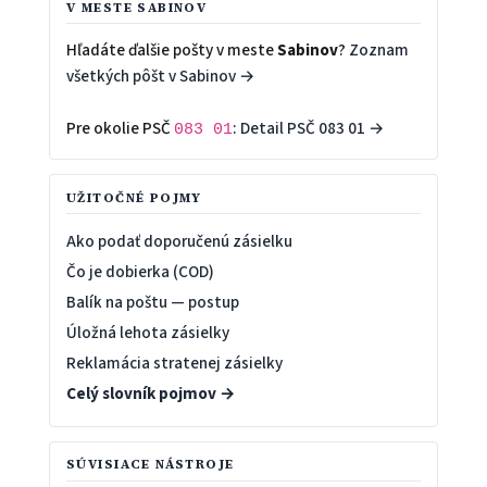
V MESTE SABINOV
Hľadáte ďalšie pošty v meste
Sabinov
?
Zoznam
všetkých pôšt v Sabinov →
Pre okolie PSČ
:
Detail PSČ 083 01 →
083 01
UŽITOČNÉ POJMY
Ako podať doporučenú zásielku
Čo je dobierka (COD)
Balík na poštu — postup
Úložná lehota zásielky
Reklamácia stratenej zásielky
Celý slovník pojmov →
SÚVISIACE NÁSTROJE