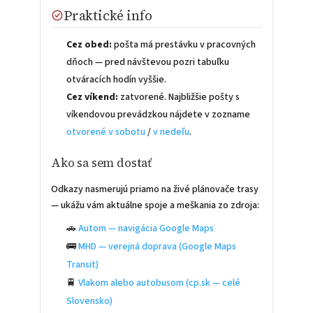
Praktické info
Cez obed:
pošta má prestávku v pracovných
dňoch — pred návštevou pozri tabuľku
otváracích hodín vyššie.
Cez víkend:
zatvorené. Najbližšie pošty s
víkendovou prevádzkou nájdete v zozname
otvorené v sobotu
/
v nedeľu
.
Ako sa sem dostať
Odkazy nasmerujú priamo na živé plánovače trasy
— ukážu vám aktuálne spoje a meškania zo zdroja:
🚗
Autom — navigácia Google Maps
🚌
MHD — verejná doprava (Google Maps
Transit)
🚆
Vlakom alebo autobusom (cp.sk — celé
Slovensko)