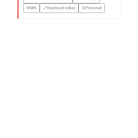
✉
SMS
🔗
Kopírovať odkaz
⚖️
Porovnať