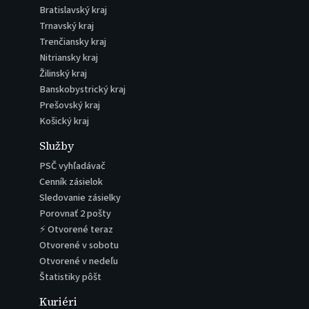
Bratislavský kraj
Trnavský kraj
Trenčiansky kraj
Nitriansky kraj
Žilinský kraj
Banskobystrický kraj
Prešovský kraj
Košický kraj
Služby
PSČ vyhľadávač
Cenník zásielok
Sledovanie zásielky
Porovnať 2 pošty
⚡ Otvorené teraz
Otvorené v sobotu
Otvorené v nedeľu
Štatistiky pôšt
Kuriéri