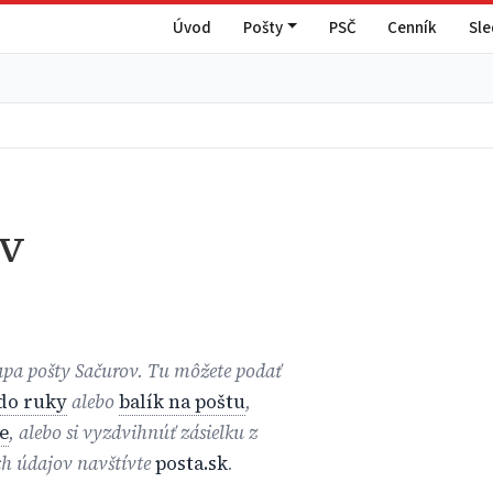
Úvod
Pošty
PSČ
Cenník
Sl
v
mapa pošty Sačurov. Tu môžete podať
 do ruky
alebo
balík na poštu
,
e
, alebo si vyzdvihnúť zásielku z
ch údajov navštívte
posta.sk
.