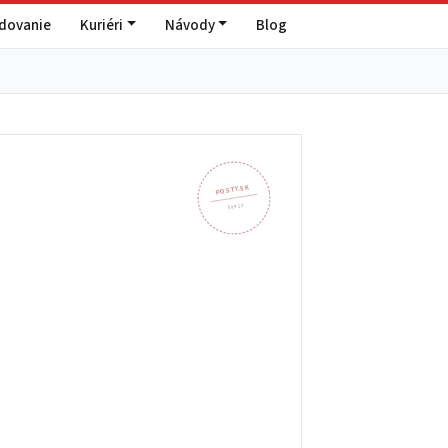
edovanie
Kuriéri
Návody
Blog
POSTY.SK
094 13