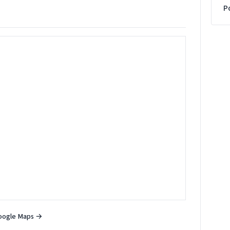
P
oogle Maps →