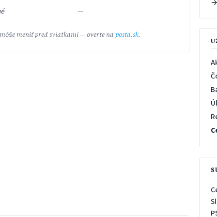
né
—
 môže meniť pred sviatkami — overte na
posta.sk
.
U
A
Č
B
Ú
R
C
S
C
S
P