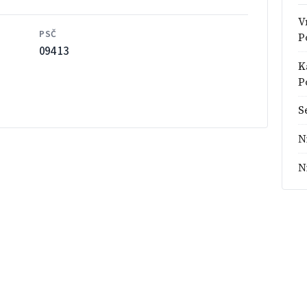
V
PSČ
P
094 13
K
P
S
N
N