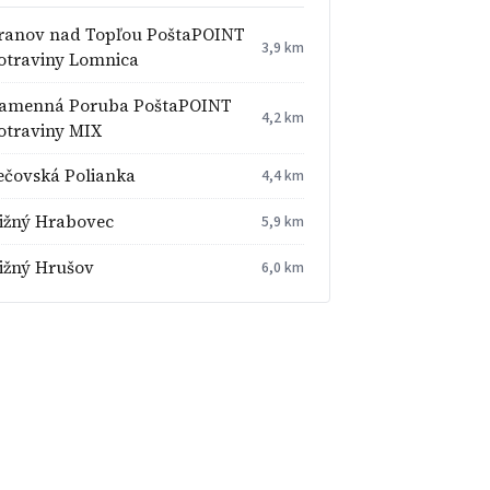
ranov nad Topľou PoštaPOINT
3,9 km
otraviny Lomnica
amenná Poruba PoštaPOINT
4,2 km
otraviny MIX
ečovská Polianka
4,4 km
ižný Hrabovec
5,9 km
ižný Hrušov
6,0 km