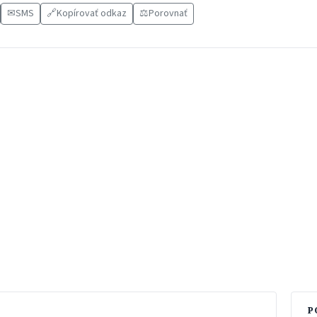
✉
SMS
🔗
Kopírovať odkaz
⚖️
Porovnať
P