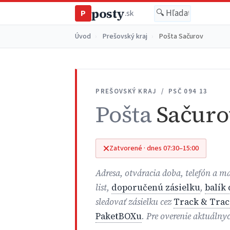
posty
P
.sk
Úvod
›
Prešovský kraj
›
Pošta Sačurov
PREŠOVSKÝ KRAJ / PSČ 094 13
Pošta
Sačuro
Zatvorené · dnes 07:30–15:00
Adresa, otváracia doba, telefón a 
list,
doporučenú zásielku
,
balík
sledovať zásielku cez
Track & Trac
PaketBOXu
. Pre overenie aktuálny