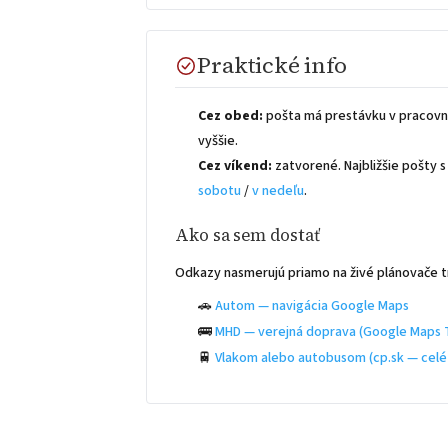
Praktické info
Cez obed:
pošta má prestávku v pracovn
vyššie.
Cez víkend:
zatvorené. Najbližšie pošty
sobotu
/
v nedeľu
.
Ako sa sem dostať
Odkazy nasmerujú priamo na živé plánovače t
🚗
Autom — navigácia Google Maps
🚌
MHD — verejná doprava (Google Maps T
🚆
Vlakom alebo autobusom (cp.sk — celé