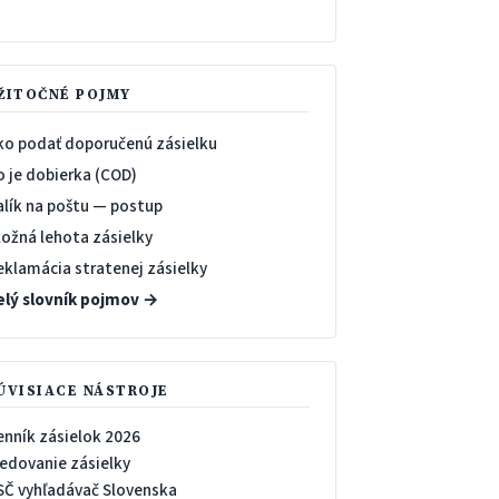
→
ŽITOČNÉ POJMY
ko podať doporučenú zásielku
o je dobierka (COD)
alík na poštu — postup
ložná lehota zásielky
eklamácia stratenej zásielky
elý slovník pojmov →
ÚVISIACE NÁSTROJE
enník zásielok 2026
ledovanie zásielky
SČ vyhľadávač Slovenska