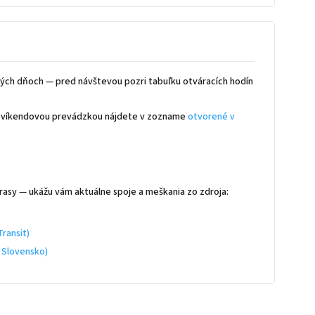
ých dňoch — pred návštevou pozri tabuľku otváracích hodín
 s víkendovou prevádzkou nájdete v zozname
otvorené v
rasy — ukážu vám aktuálne spoje a meškania zo zdroja:
ransit)
 Slovensko)