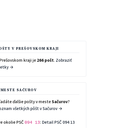
OŠTY V PREŠOVSKOM KRAJI
 Prešovskom kraji je
266 pošt
.
Zobraziť
šetky →
 MESTE SAČUROV
ľadáte ďalšie pošty v meste
Sačurov
?
oznam všetkých pôšt v Sačurov →
re okolie PSČ
:
Detail PSČ 094 13
094 13