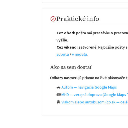
Praktické info
Cez obed:
pošta má prestávku v pracovn
vyššie.
Cez víkend:
zatvorené. Najbližšie pošty
sobotu
/
v nedeľu
.
Ako sa sem dostať
Odkazy nasmerujú priamo na živé plánovače t
🚗
Autom — navigácia Google Maps
🚌
MHD — verejná doprava (Google Maps T
🚆
Vlakom alebo autobusom (cp.sk — celé