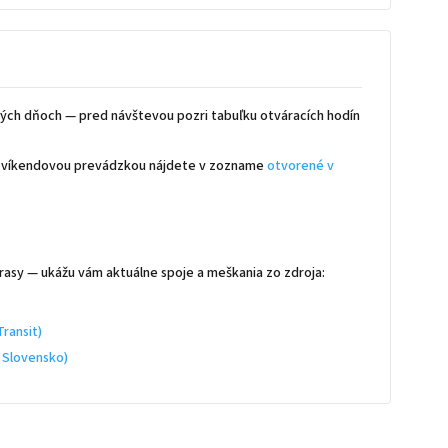
ých dňoch — pred návštevou pozri tabuľku otváracích hodín
 s víkendovou prevádzkou nájdete v zozname
otvorené v
rasy — ukážu vám aktuálne spoje a meškania zo zdroja:
ransit)
 Slovensko)