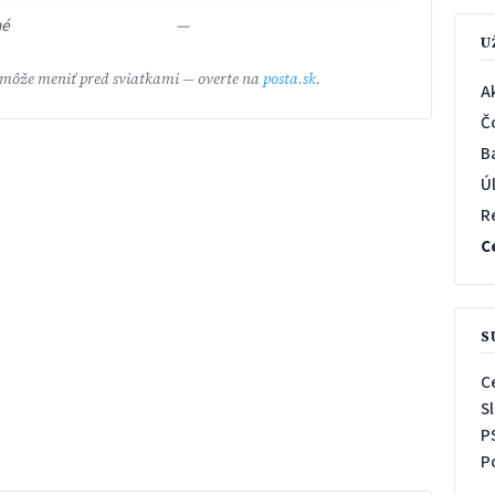
né
—
U
 môže meniť pred sviatkami — overte na
posta.sk
.
A
Č
B
Ú
R
C
S
C
S
P
P