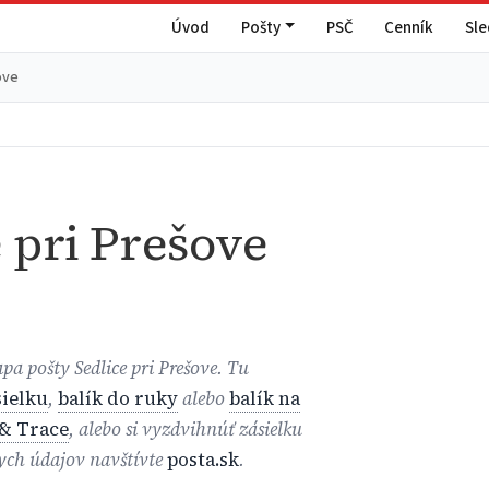
Úvod
Pošty
PSČ
Cenník
Sl
ove
 pri Prešove
pa pošty Sedlice pri Prešove. Tu
ielku
,
balík do ruky
alebo
balík na
& Trace
, alebo si vyzdvihnúť zásielku
nych údajov navštívte
posta.sk
.