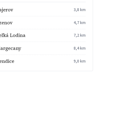
ajerov
3,8 km
zenov
4,7 km
eľká Lodina
7,2 km
argecany
8,4 km
endice
9,0 km