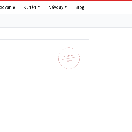
edovanie
Kuriéri
Návody
Blog
POSTY.SK
082 43