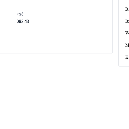
B
PSČ
082 43
B
V
M
K