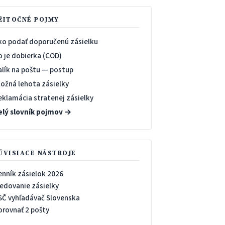
ŽITOČNÉ POJMY
ko podať doporučenú zásielku
o je dobierka (COD)
alík na poštu — postup
ložná lehota zásielky
eklamácia stratenej zásielky
elý slovník pojmov →
ÚVISIACE NÁSTROJE
enník zásielok 2026
ledovanie zásielky
SČ vyhľadávač Slovenska
orovnať 2 pošty