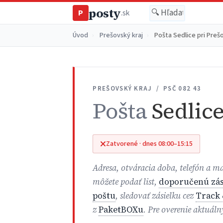
posty
P
.sk
Úvod
›
Prešovský kraj
›
Pošta Sedlice pri Preš
PREŠOVSKÝ KRAJ / PSČ 082 43
Pošta
Sedlice
Zatvorené · dnes 08:00–15:15
Adresa, otváracia doba, telefón a ma
môžete podať list,
doporučenú zás
poštu
, sledovať zásielku cez
Track 
z
PaketBOXu
. Pre overenie aktuál