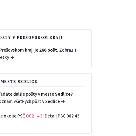
OŠTY V PREŠOVSKOM KRAJI
 Prešovskom kraji je
266 pošt
.
Zobraziť
šetky →
 MESTE SEDLICE
ľadáte ďalšie pošty v meste
Sedlice
?
oznam všetkých pôšt v Sedlice →
re okolie PSČ
:
Detail PSČ 082 43
082 43
→