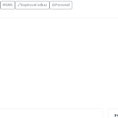
✉
SMS
🔗
Kopírovať odkaz
⚖️
Porovnať
P