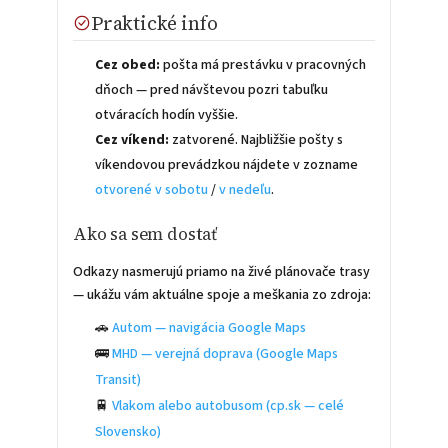
Praktické info
Cez obed:
pošta má prestávku v pracovných
dňoch — pred návštevou pozri tabuľku
otváracích hodín vyššie.
Cez víkend:
zatvorené. Najbližšie pošty s
víkendovou prevádzkou nájdete v zozname
otvorené v sobotu
/
v nedeľu
.
Ako sa sem dostať
Odkazy nasmerujú priamo na živé plánovače trasy
— ukážu vám aktuálne spoje a meškania zo zdroja:
🚗
Autom — navigácia Google Maps
🚌
MHD — verejná doprava (Google Maps
Transit)
🚆
Vlakom alebo autobusom (cp.sk — celé
Slovensko)