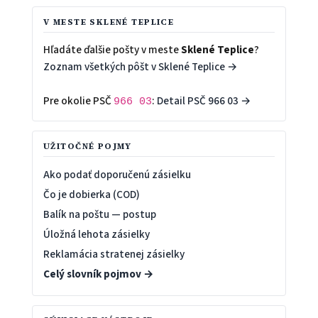
V MESTE SKLENÉ TEPLICE
Hľadáte ďalšie pošty v meste
Sklené Teplice
?
Zoznam všetkých pôšt v Sklené Teplice →
Pre okolie PSČ
:
Detail PSČ 966 03 →
966 03
UŽITOČNÉ POJMY
Ako podať doporučenú zásielku
Čo je dobierka (COD)
Balík na poštu — postup
Úložná lehota zásielky
Reklamácia stratenej zásielky
Celý slovník pojmov →