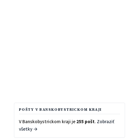
POŠTY V BANSKOBYSTRICKOM KRAJI
V Banskobystrickom kraji je
255 pošt
.
Zobraziť
všetky →