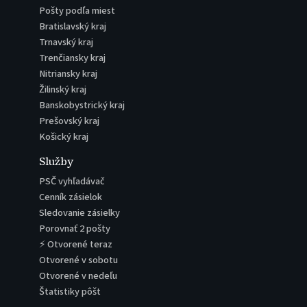
Pošty podľa miest
Bratislavský kraj
Trnavský kraj
Trenčiansky kraj
Nitriansky kraj
Žilinský kraj
Banskobystrický kraj
Prešovský kraj
Košický kraj
Služby
PSČ vyhľadávač
Cenník zásielok
Sledovanie zásielky
Porovnať 2 pošty
⚡ Otvorené teraz
Otvorené v sobotu
Otvorené v nedeľu
Štatistiky pôšt