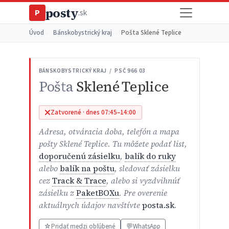
posty
P
.sk
Úvod
›
Bánskobystrický kraj
›
Pošta Sklené Teplice
BÁNSKOBYSTRICKÝ KRAJ / PSČ 966 03
Pošta
Sklené Teplice
Zatvorené · dnes 07:45–14:00
Adresa, otváracia doba, telefón a mapa
pošty Sklené Teplice. Tu môžete podať list,
doporučenú zásielku
,
balík do ruky
alebo
balík na poštu
, sledovať zásielku
cez
Track & Trace
, alebo si vyzdvihnúť
zásielku z
PaketBOXu
. Pre overenie
aktuálnych údajov navštívte
posta.sk
.
☆
Pridať medzi obľúbené
💬
WhatsApp