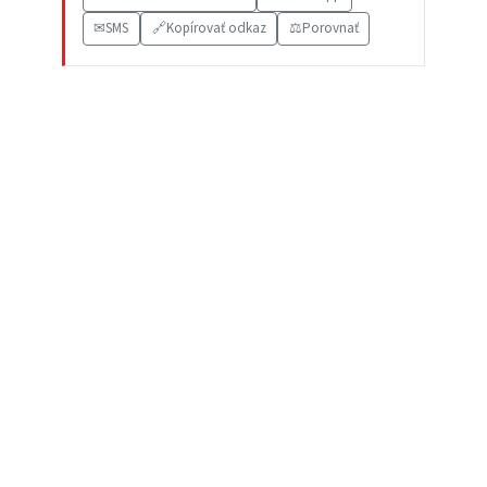
✉
SMS
🔗
Kopírovať odkaz
⚖️
Porovnať