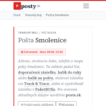
posty
P
.sk
Úvod
›
Trnavský kraj
›
Pošta Smolenice
TRNAVSKÝ KRAJ / PSČ 919 04
Pošta
Smolenice
Zatvorené · dnes 08:00–15:00
Adresa, otváracia doba, telefón a mapa
pošty Smolenice. Tu môžete podať list,
doporučenú zásielku
,
balík do ruky
alebo
balík na poštu
, sledovať zásielku
cez
Track & Trace
, alebo si vyzdvihnúť
zásielku z
PaketBOXu
. Pre overenie
aktuálnych údajov navštívte
posta.sk
.
☆
Pridať medzi obľúbené
💬
WhatsApp