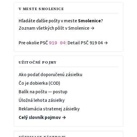
V MESTE SMOLENICE
Hľadáte ďalšie pošty v meste
Smolenice
?
Zoznam všetkých pôšt v Smolenice →
Pre okolie PSČ
:
Detail PSČ 919 04 →
919 04
UŽITOČNÉ POJMY
Ako podať doporučenú zásielku
Čo je dobierka (COD)
Balík na poštu — postup
Úložná lehota zásielky
Reklamácia stratenej zásielky
Celý slovník pojmov →