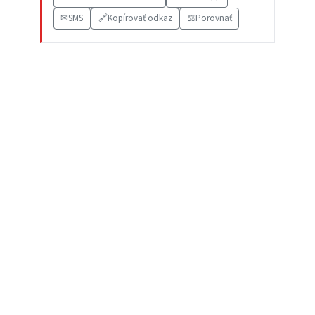
✉
SMS
🔗
Kopírovať odkaz
⚖️
Porovnať