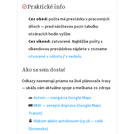
Praktické info
Cez obed:
pošta má prestávku v pracovných
dňoch — pred návštevou pozri tabuľku
otváracích hodín vyššie.
Cez víkend:
zatvorené. Najbližšie pošty s
víkendovou prevádzkou nájdete v zozname
otvorené v sobotu
/
v nedeľu
.
Ako sa sem dostať
Odkazy nasmerujú priamo na živé plánovače trasy
— ukážu vám aktuálne spoje a meškania zo zdroja:
🚗
Autom — navigácia Google Maps
🚌
MHD — verejná doprava (Google Maps
Transit)
🚆
Vlakom alebo autobusom (cp.sk — celé
Slovensko)