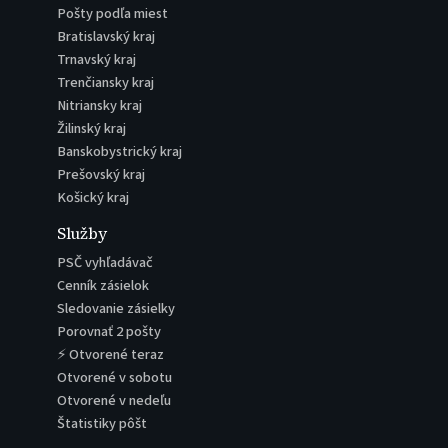
Pošty podľa miest
Bratislavský kraj
Trnavský kraj
Trenčiansky kraj
Nitriansky kraj
Žilinský kraj
Banskobystrický kraj
Prešovský kraj
Košický kraj
Služby
PSČ vyhľadávač
Cenník zásielok
Sledovanie zásielky
Porovnať 2 pošty
⚡ Otvorené teraz
Otvorené v sobotu
Otvorené v nedeľu
Štatistiky pôšt