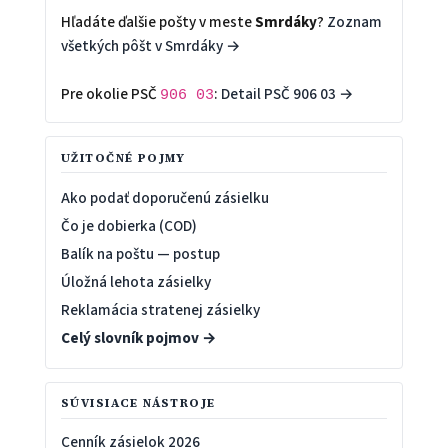
Hľadáte ďalšie pošty v meste
Smrdáky
?
Zoznam
všetkých pôšt v Smrdáky →
Pre okolie PSČ
:
Detail PSČ 906 03 →
906 03
UŽITOČNÉ POJMY
Ako podať doporučenú zásielku
Čo je dobierka (COD)
Balík na poštu — postup
Úložná lehota zásielky
Reklamácia stratenej zásielky
Celý slovník pojmov →
SÚVISIACE NÁSTROJE
Cenník zásielok 2026