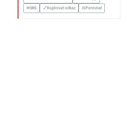
✉
SMS
🔗
Kopírovať odkaz
⚖️
Porovnať