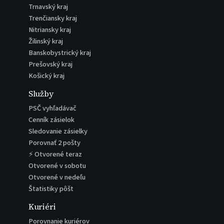
Trnavský kraj
Trenčiansky kraj
Nitriansky kraj
Žilinský kraj
Banskobystrický kraj
Prešovský kraj
Košický kraj
Služby
PSČ vyhľadávač
Cenník zásielok
Sledovanie zásielky
Porovnať 2 pošty
⚡ Otvorené teraz
Otvorené v sobotu
Otvorené v nedeľu
Štatistiky pôšt
Kuriéri
Porovnanie kuriérov