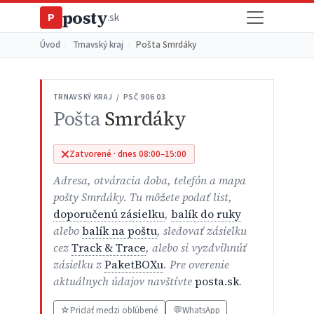
posty
P
.sk
Úvod
›
Trnavský kraj
›
Pošta Smrdáky
TRNAVSKÝ KRAJ / PSČ 906 03
Pošta
Smrdáky
Zatvorené · dnes 08:00–15:00
Adresa, otváracia doba, telefón a mapa
pošty Smrdáky. Tu môžete podať list,
doporučenú zásielku
,
balík do ruky
alebo
balík na poštu
, sledovať zásielku
cez
Track & Trace
, alebo si vyzdvihnúť
zásielku z
PaketBOXu
. Pre overenie
aktuálnych údajov navštívte
posta.sk
.
☆
Pridať medzi obľúbené
💬
WhatsApp