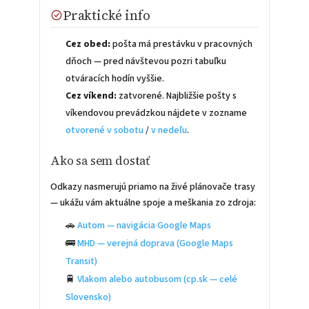
Praktické info
Cez obed:
pošta má prestávku v pracovných
dňoch — pred návštevou pozri tabuľku
otváracích hodín vyššie.
Cez víkend:
zatvorené. Najbližšie pošty s
víkendovou prevádzkou nájdete v zozname
otvorené v sobotu
/
v nedeľu
.
Ako sa sem dostať
Odkazy nasmerujú priamo na živé plánovače trasy
— ukážu vám aktuálne spoje a meškania zo zdroja:
🚗
Autom — navigácia Google Maps
🚌
MHD — verejná doprava (Google Maps
Transit)
🚆
Vlakom alebo autobusom (cp.sk — celé
Slovensko)