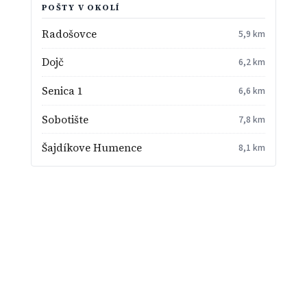
POŠTY V OKOLÍ
Radošovce
5,9 km
Dojč
6,2 km
Senica 1
6,6 km
Sobotište
7,8 km
Šajdíkove Humence
8,1 km