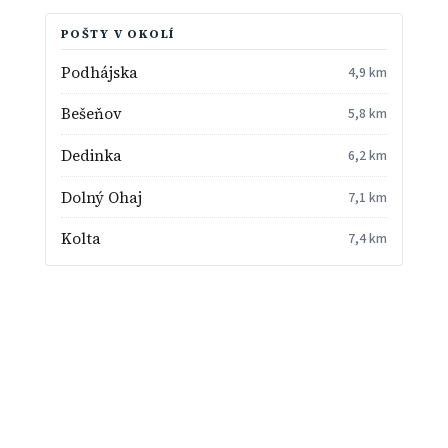
POŠTY V OKOLÍ
Podhájska
4,9 km
Bešeňov
5,8 km
Dedinka
6,2 km
Dolný Ohaj
7,1 km
Kolta
7,4 km