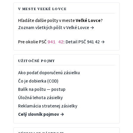
V MESTE VEĽKÉ LOVCE
Hľadáte ďalšie pošty v meste
Veľké Lovce
?
Zoznam všetkých pôšt v Veľké Lovce →
Pre okolie PSČ
:
Detail PSČ 941 42 →
941 42
UŽITOČNÉ POJMY
Ako podať doporučenú zásielku
Čo je dobierka (COD)
Balík na poštu — postup
Úložná lehota zásielky
Reklamácia stratenej zásielky
Celý slovník pojmov →