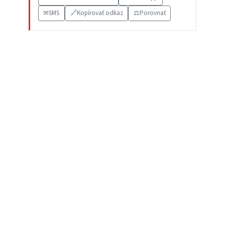
✉
SMS
🔗
Kopírovať odkaz
⚖️
Porovnať