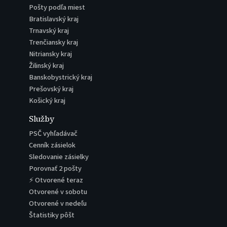
Pošty podľa miest
Bratislavský kraj
Trnavský kraj
Trenčiansky kraj
Nitriansky kraj
Žilinský kraj
Banskobystrický kraj
Prešovský kraj
Košický kraj
Služby
PSČ vyhľadávač
Cenník zásielok
Sledovanie zásielky
Porovnať 2 pošty
⚡ Otvorené teraz
Otvorené v sobotu
Otvorené v nedeľu
Štatistiky pôšt