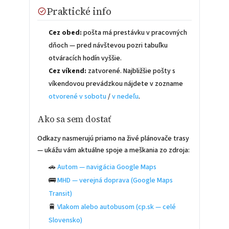
Praktické info
Cez obed:
pošta má prestávku v pracovných
dňoch — pred návštevou pozri tabuľku
otváracích hodín vyššie.
Cez víkend:
zatvorené. Najbližšie pošty s
víkendovou prevádzkou nájdete v zozname
otvorené v sobotu
/
v nedeľu
.
Ako sa sem dostať
Odkazy nasmerujú priamo na živé plánovače trasy
— ukážu vám aktuálne spoje a meškania zo zdroja:
🚗
Autom — navigácia Google Maps
🚌
MHD — verejná doprava (Google Maps
Transit)
🚆
Vlakom alebo autobusom (cp.sk — celé
Slovensko)