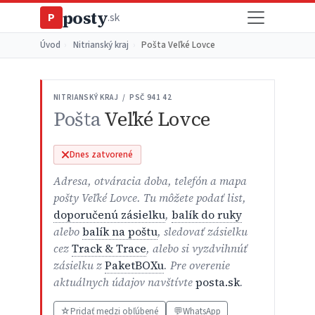
posty
P
.sk
Úvod
›
Nitrianský kraj
›
Pošta Veľké Lovce
NITRIANSKÝ KRAJ / PSČ 941 42
Pošta
Veľké Lovce
Dnes zatvorené
Adresa, otváracia doba, telefón a mapa
pošty Veľké Lovce. Tu môžete podať list,
doporučenú zásielku
,
balík do ruky
alebo
balík na poštu
, sledovať zásielku
cez
Track & Trace
, alebo si vyzdvihnúť
zásielku z
PaketBOXu
. Pre overenie
aktuálnych údajov navštívte
posta.sk
.
☆
Pridať medzi obľúbené
💬
WhatsApp