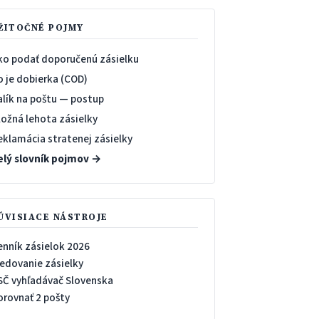
ŽITOČNÉ POJMY
ko podať doporučenú zásielku
o je dobierka (COD)
alík na poštu — postup
ložná lehota zásielky
eklamácia stratenej zásielky
elý slovník pojmov →
ÚVISIACE NÁSTROJE
enník zásielok 2026
ledovanie zásielky
SČ vyhľadávač Slovenska
orovnať 2 pošty