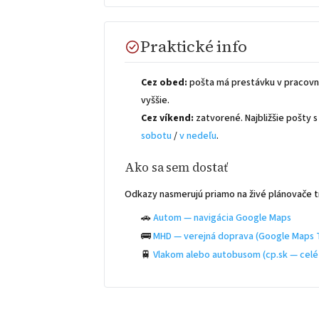
Praktické info
Cez obed:
pošta má prestávku v pracovn
vyššie.
Cez víkend:
zatvorené. Najbližšie pošty
sobotu
/
v nedeľu
.
Ako sa sem dostať
Odkazy nasmerujú priamo na živé plánovače t
🚗
Autom — navigácia Google Maps
🚌
MHD — verejná doprava (Google Maps T
🚆
Vlakom alebo autobusom (cp.sk — celé