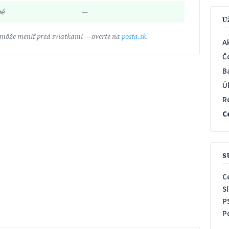
né
—
U
 môže meniť pred sviatkami — overte na
posta.sk
.
A
Č
B
Ú
R
C
S
C
S
P
P