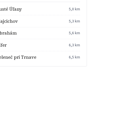
usté Úľany
5,0 km
ajcichov
5,3 km
brahám
5,6 km
ífer
6,3 km
eleneč pri Trnave
6,5 km