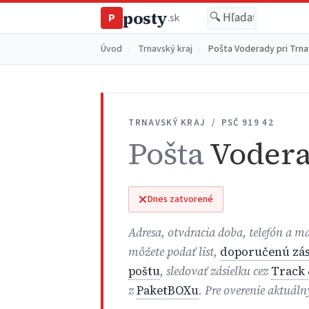
posty
P
.sk
Úvod
›
Trnavský kraj
›
Pošta Voderady pri Trn
TRNAVSKÝ KRAJ / PSČ 919 42
Pošta
Vodera
Dnes zatvorené
Adresa, otváracia doba, telefón a m
môžete podať list,
doporučenú zás
poštu
, sledovať zásielku cez
Track 
z
PaketBOXu
. Pre overenie aktuál