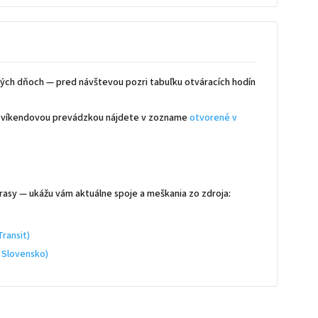
ých dňoch — pred návštevou pozri tabuľku otváracích hodín
 s víkendovou prevádzkou nájdete v zozname
otvorené v
rasy — ukážu vám aktuálne spoje a meškania zo zdroja:
ransit)
 Slovensko)