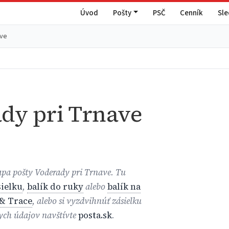
Úvod
Pošty
PSČ
Cenník
Sl
ave
dy pri Trnave
apa pošty Voderady pri Trnave. Tu
ielku
,
balík do ruky
alebo
balík na
& Trace
, alebo si vyzdvihnúť zásielku
nych údajov navštívte
posta.sk
.