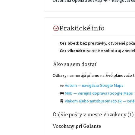
Otvoriť na OpenStreetMap →
·
Navigovať G
Praktické info
Cez obed:
bez prestávky, otvorené počas
Cez víkend:
otvorené v sobotu aj v nedeľu
Ako sa sem dostať
Odkazy nasmerujú priamo na živé plánovače t
🚗
Autom — navigácia Google Maps
🚌
MHD — verejná doprava (Google Maps T
🚆
Vlakom alebo autobusom (cp.sk — celé
Ďalšie pošty v meste Vozokany (1)
Vozokany pri Galante