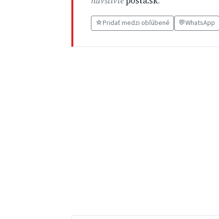
navštívte
posta.sk
.
☆
Pridať medzi obľúbené
💬
WhatsApp