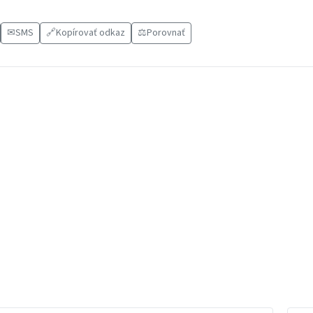
✉
SMS
🔗
Kopírovať odkaz
⚖️
Porovnať