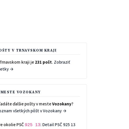
OŠTY V TRNAVSKOM KRAJI
Trnavskom kraji je
231 pošt
.
Zobraziť
šetky →
 MESTE VOZOKANY
ľadáte ďalšie pošty v meste
Vozokany
?
oznam všetkých pôšt v Vozokany →
re okolie PSČ
:
Detail PSČ 925 13
925 13