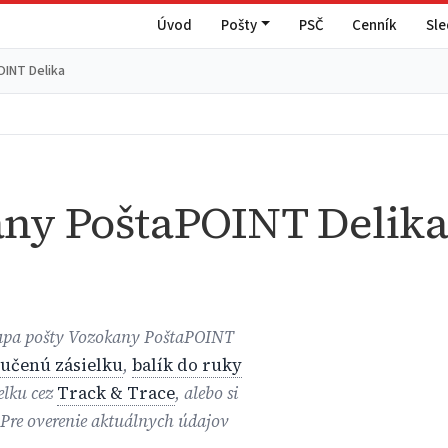
Úvod
Pošty
PSČ
Cenník
Sl
INT Delika
ny PoštaPOINT Delik
 mapa pošty Vozokany PoštaPOINT
učenú zásielku
,
balík do ruky
ielku cez
Track & Trace
, alebo si
 Pre overenie aktuálnych údajov