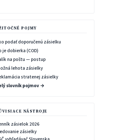
→
ŽITOČNÉ POJMY
ko podať doporučenú zásielku
o je dobierka (COD)
alík na poštu — postup
ložná lehota zásielky
eklamácia stratenej zásielky
elý slovník pojmov →
ÚVISIACE NÁSTROJE
enník zásielok 2026
ledovanie zásielky
SČ vyhľadávač Slovenska