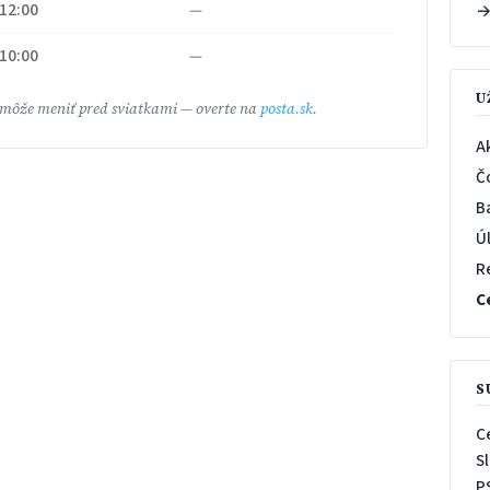
 12:00
—
 10:00
—
U
 môže meniť pred sviatkami — overte na
posta.sk
.
A
Č
B
Ú
R
C
S
C
S
P