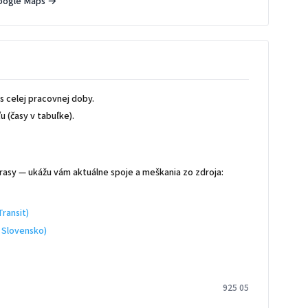
oogle Maps →
 celej pracovnej doby.
 (časy v tabuľke).
rasy — ukážu vám aktuálne spoje a meškania zo zdroja:
ransit)
 Slovensko)
925 05