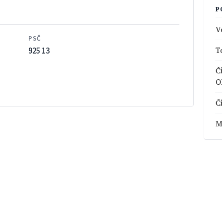
P
V
PSČ
925 13
T
Č
O
Č
M