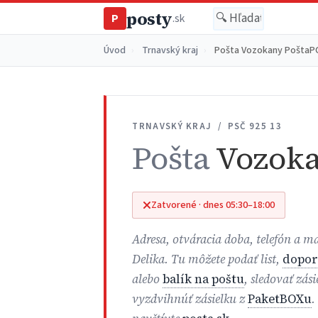
posty
P
.sk
Úvod
›
Trnavský kraj
›
Pošta Vozokany PoštaPO
TRNAVSKÝ KRAJ / PSČ 925 13
Pošta
Vozoka
Zatvorené · dnes 05:30–18:00
Adresa, otváracia doba, telefón a
Delika. Tu môžete podať list,
dopor
alebo
balík na poštu
, sledovať zás
vyzdvihnúť zásielku z
PaketBOXu
.