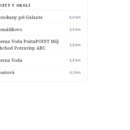
OŠTY V OKOLÍ
ozokany pri Galante
0,0 km
omášikovo
2,5 km
ierna Voda PoštaPOINT Môj
3,8 km
bchod Potraviny ABC
ierna Voda
3,9 km
ostová
4,3 km