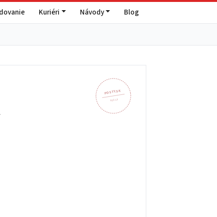
edovanie
Kuriéri
Návody
Blog
POSTY.SK
a
925 13