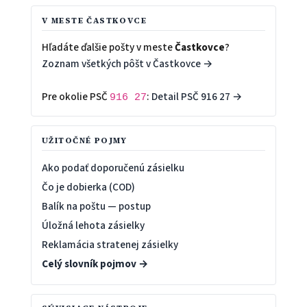
V MESTE ČASTKOVCE
Hľadáte ďalšie pošty v meste
Častkovce
?
Zoznam všetkých pôšt v Častkovce →
Pre okolie PSČ
:
Detail PSČ 916 27 →
916 27
UŽITOČNÉ POJMY
Ako podať doporučenú zásielku
Čo je dobierka (COD)
Balík na poštu — postup
Úložná lehota zásielky
Reklamácia stratenej zásielky
Celý slovník pojmov →