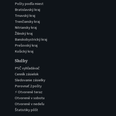
Pošty podľa miest
Bratislavský kraj
Trnavský kraj
Trenčiansky kraj
Nitriansky kraj
Žilinský kraj
Banskobystrický kraj
Prešovský kraj
Košický kraj
Služby
PSČ vyhľadávač
Cenník zásielok
Sledovanie zásielky
Porovnať 2 pošty
⚡ Otvorené teraz
Otvorené v sobotu
Otvorené v nedeľu
Štatistiky pôšt