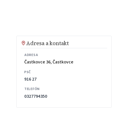
Adresa a kontakt
ADRESA
Častkovce 36, Častkovce
PSČ
916 27
TELEFÓN
0327794350