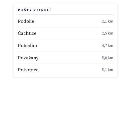
POŠTY V OKOLÍ
Podolie
2,1 km
Čachtice
2,5 km
Pobedim
4,7 km
Považany
5,0 km
Potvorice
5,1 km