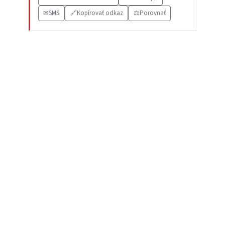
✉
SMS
🔗
Kopírovať odkaz
⚖️
Porovnať