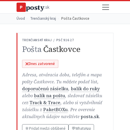
posty
P
.sk
Úvod
›
Trenčianský kraj
›
Pošta Častkovce
TRENČIANSKÝ KRAJ / PSČ 916 27
Pošta
Častkovce
Dnes zatvorené
Adresa, otváracia doba, telefón a mapa
pošty Častkovce. Tu môžete podať list,
doporučenú zásielku
,
balík do ruky
alebo
balík na poštu
, sledovať zásielku
cez
Track & Trace
, alebo si vyzdvihnúť
zásielku z
PaketBOXu
. Pre overenie
aktuálnych údajov navštívte
posta.sk
.
☆
Pridať medzi obľúbené
💬
WhatsApp