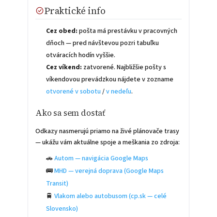
Praktické info
Cez obed:
pošta má prestávku v pracovných
dňoch — pred návštevou pozri tabuľku
otváracích hodín vyššie.
Cez víkend:
zatvorené. Najbližšie pošty s
víkendovou prevádzkou nájdete v zozname
otvorené v sobotu
/
v nedeľu
.
Ako sa sem dostať
Odkazy nasmerujú priamo na živé plánovače trasy
— ukážu vám aktuálne spoje a meškania zo zdroja:
🚗
Autom — navigácia Google Maps
🚌
MHD — verejná doprava (Google Maps
Transit)
🚆
Vlakom alebo autobusom (cp.sk — celé
Slovensko)