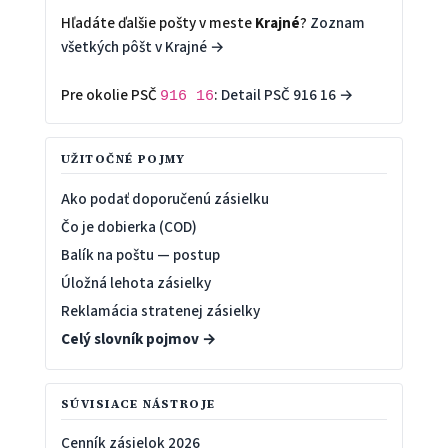
Hľadáte ďalšie pošty v meste
Krajné
?
Zoznam
všetkých pôšt v Krajné →
Pre okolie PSČ
:
Detail PSČ 916 16 →
916 16
UŽITOČNÉ POJMY
Ako podať doporučenú zásielku
Čo je dobierka (COD)
Balík na poštu — postup
Úložná lehota zásielky
Reklamácia stratenej zásielky
Celý slovník pojmov →
SÚVISIACE NÁSTROJE
Cenník zásielok 2026