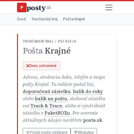
posty
P
.sk
Úvod
›
Trenčianský kraj
›
Pošta Krajné
TRENČIANSKÝ KRAJ / PSČ 916 16
Pošta
Krajné
Dnes zatvorené
Adresa, otváracia doba, telefón a mapa
pošty Krajné. Tu môžete podať list,
doporučenú zásielku
,
balík do ruky
alebo
balík na poštu
, sledovať zásielku
cez
Track & Trace
, alebo si vyzdvihnúť
zásielku z
PaketBOXu
. Pre overenie
aktuálnych údajov navštívte
posta.sk
.
☆
Pridať medzi obľúbené
💬
WhatsApp