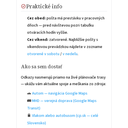
Praktické info
Cez obed:
pošta má prestávku v pracovných
dňoch — pred návštevou pozri tabuľku
otváracích hodín vyššie.
Cez víkend:
zatvorené. Najbližšie pošty s
víkendovou prevádzkou nájdete v zozname
otvorené v sobotu
/
v nedeľu
.
Ako sa sem dostať
Odkazy nasmerujú priamo na živé plánovače trasy
— ukážu vám aktuálne spoje a meškania zo zdroja:
🚗
Autom — navigácia Google Maps
🚌
MHD — verejná doprava (Google Maps
Transit)
🚆
Vlakom alebo autobusom (cp.sk — celé
Slovensko)