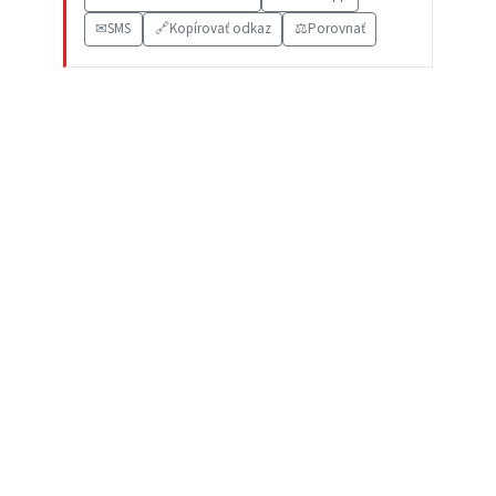
✉
SMS
🔗
Kopírovať odkaz
⚖️
Porovnať