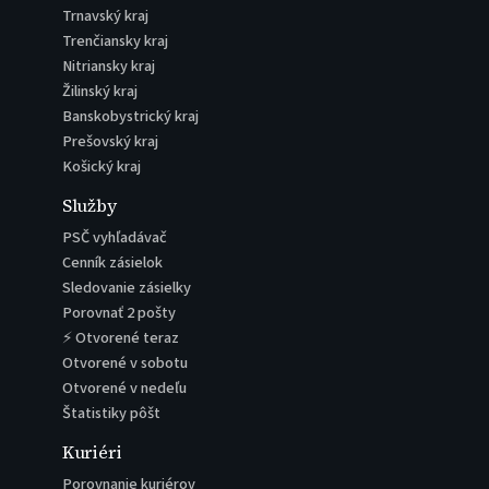
Trnavský kraj
Trenčiansky kraj
Nitriansky kraj
Žilinský kraj
Banskobystrický kraj
Prešovský kraj
Košický kraj
Služby
PSČ vyhľadávač
Cenník zásielok
Sledovanie zásielky
Porovnať 2 pošty
⚡ Otvorené teraz
Otvorené v sobotu
Otvorené v nedeľu
Štatistiky pôšt
Kuriéri
Porovnanie kuriérov