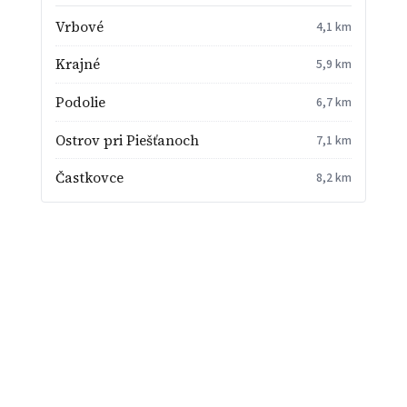
Vrbové
4,1 km
Krajné
5,9 km
Podolie
6,7 km
Ostrov pri Piešťanoch
7,1 km
Častkovce
8,2 km