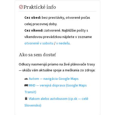
Praktické info
Cez obed:
bez prestávky, otvorené počas
celej pracovnej doby.
Cez víkend:
zatvorené. Najbližšie pošty s
víkendovou prevádzkou nájdete v zozname
otvorené v sobotu
/
v nedeľu
.
Ako sa sem dostať
Odkazy nasmerujú priamo na živé plánovače trasy
— ukážu vám aktuálne spoje a meškania zo zdroja:
🚗
Autom — navigácia Google Maps
🚌
MHD — verejná doprava (Google Maps
Transit)
🚆
Vlakom alebo autobusom (cp.sk — celé
Slovensko)