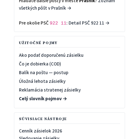
Hľadáte ďalšie pošty v meste
Prašník
?
Zoznam
všetkých pôšt v Prašník →
Pre okolie PSČ
:
Detail PSČ 922 11 →
922 11
UŽITOČNÉ POJMY
Ako podať doporučenú zásielku
Čo je dobierka (COD)
Balík na poštu — postup
Úložná lehota zásielky
Reklamácia stratenej zásielky
Celý slovník pojmov →
SÚVISIACE NÁSTROJE
Cenník zásielok 2026
Sledovanie zásielky