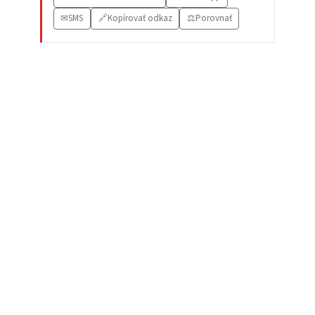
✉
SMS
🔗
Kopírovať odkaz
⚖️
Porovnať