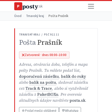
posty
P
.sk
Úvod
›
Trnavský kraj
›
Pošta Prašník
TRNAVSKÝ KRAJ / PSČ 922 11
Pošta
Prašník
Zatvorené · dnes 08:00–10:00
Adresa, otváracia doba, telefón a mapa
pošty Prašník. Tu môžete podať list,
doporučenú zásielku
,
balík do ruky
alebo
balík na poštu
, sledovať zásielku
cez
Track & Trace
, alebo si vyzdvihnúť
zásielku z
PaketBOXu
. Pre overenie
aktuálnych údajov navštívte
posta.sk
.
☆
Pridať medzi obľúbené
💬
WhatsApp