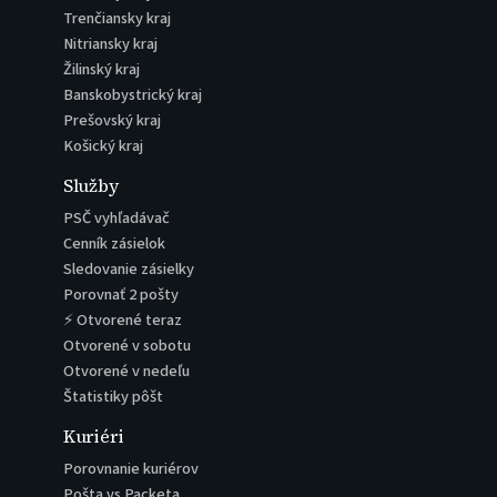
Trenčiansky kraj
Nitriansky kraj
Žilinský kraj
Banskobystrický kraj
Prešovský kraj
Košický kraj
Služby
PSČ vyhľadávač
Cenník zásielok
Sledovanie zásielky
Porovnať 2 pošty
⚡ Otvorené teraz
Otvorené v sobotu
Otvorené v nedeľu
Štatistiky pôšt
Kuriéri
Porovnanie kuriérov
Pošta vs Packeta