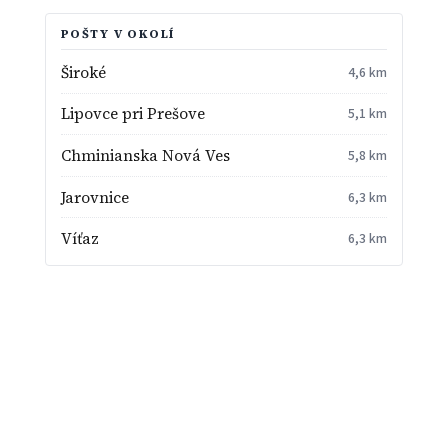
POŠTY V OKOLÍ
Široké
4,6 km
Lipovce pri Prešove
5,1 km
Chminianska Nová Ves
5,8 km
Jarovnice
6,3 km
Víťaz
6,3 km