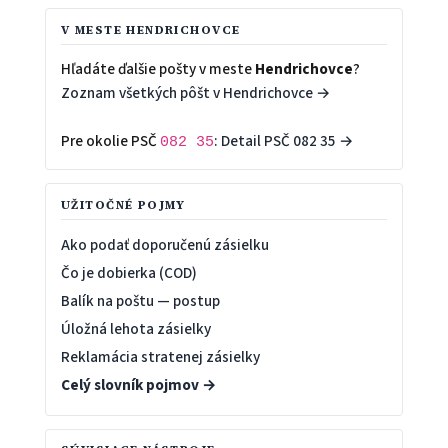
V MESTE HENDRICHOVCE
Hľadáte ďalšie pošty v meste
Hendrichovce
?
Zoznam všetkých pôšt v Hendrichovce →
Pre okolie PSČ
:
Detail PSČ 082 35 →
082 35
UŽITOČNÉ POJMY
Ako podať doporučenú zásielku
Čo je dobierka (COD)
Balík na poštu — postup
Úložná lehota zásielky
Reklamácia stratenej zásielky
Celý slovník pojmov →