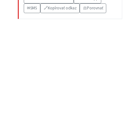
✉
SMS
🔗
Kopírovať odkaz
⚖️
Porovnať