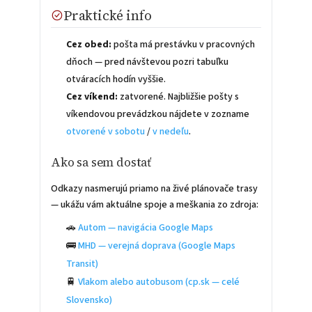
Praktické info
Cez obed:
pošta má prestávku v pracovných
dňoch — pred návštevou pozri tabuľku
otváracích hodín vyššie.
Cez víkend:
zatvorené. Najbližšie pošty s
víkendovou prevádzkou nájdete v zozname
otvorené v sobotu
/
v nedeľu
.
Ako sa sem dostať
Odkazy nasmerujú priamo na živé plánovače trasy
— ukážu vám aktuálne spoje a meškania zo zdroja:
🚗
Autom — navigácia Google Maps
🚌
MHD — verejná doprava (Google Maps
Transit)
🚆
Vlakom alebo autobusom (cp.sk — celé
Slovensko)