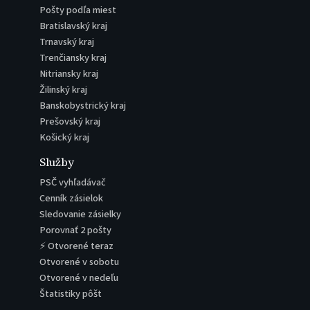
Pošty podľa miest
Bratislavský kraj
Trnavský kraj
Trenčiansky kraj
Nitriansky kraj
Žilinský kraj
Banskobystrický kraj
Prešovský kraj
Košický kraj
Služby
PSČ vyhľadávač
Cenník zásielok
Sledovanie zásielky
Porovnať 2 pošty
⚡ Otvorené teraz
Otvorené v sobotu
Otvorené v nedeľu
Štatistiky pôšt