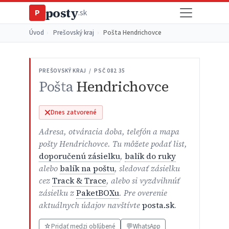
posty
P
.sk
Úvod
›
Prešovský kraj
›
Pošta Hendrichovce
PREŠOVSKÝ KRAJ / PSČ 082 35
Pošta
Hendrichovce
Dnes zatvorené
Adresa, otváracia doba, telefón a mapa
pošty Hendrichovce. Tu môžete podať list,
doporučenú zásielku
,
balík do ruky
alebo
balík na poštu
, sledovať zásielku
cez
Track & Trace
, alebo si vyzdvihnúť
zásielku z
PaketBOXu
. Pre overenie
aktuálnych údajov navštívte
posta.sk
.
☆
Pridať medzi obľúbené
💬
WhatsApp