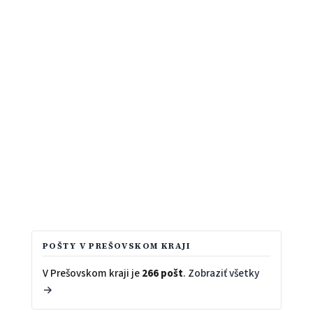
POŠTY V PREŠOVSKOM KRAJI
V Prešovskom kraji je
266 pošt
.
Zobraziť všetky
→