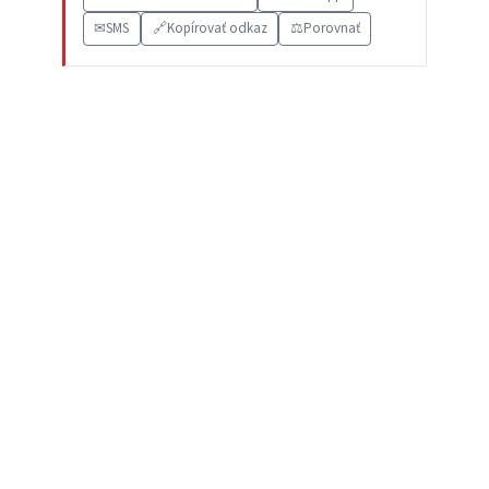
✉
SMS
🔗
Kopírovať odkaz
⚖️
Porovnať