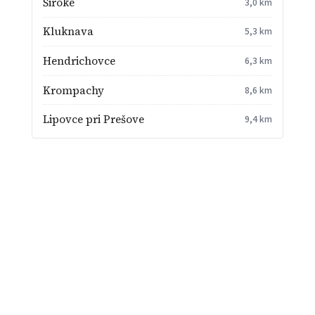
Široké
3,0 km
Kluknava
5,3 km
Hendrichovce
6,3 km
Krompachy
8,6 km
Lipovce pri Prešove
9,4 km