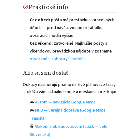
Praktické info
Cez obed:
pošta má prestávku v pracovných
dňoch — pred návštevou pozri tabuľku
otváracích hodín vyššie.
Cez víkend:
zatvorené. Najbližšie pošty s
víkendovou prevádzkou nájdete v zozname
otvorené v sobotu
/
v nedeľu
.
Ako sa sem dostať
Odkazy nasmerujú priamo na živé plánovače trasy
— ukážu vám aktuálne spoje a meškania zo zdroja:
🚗
Autom — navigácia Google Maps
🚌
MHD — verejná doprava (Google Maps
Transit)
🚆
Vlakom alebo autobusom (cp.sk — celé
Slovensko)