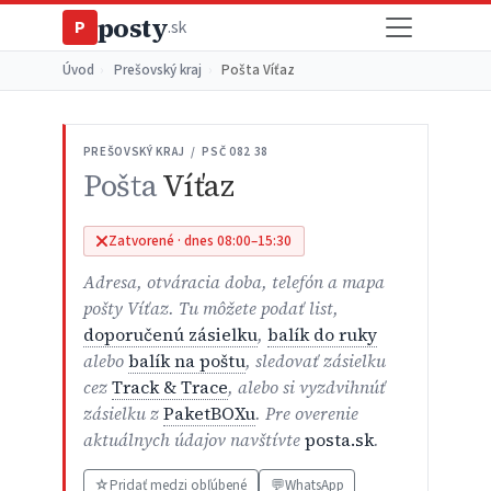
posty
P
.sk
Úvod
›
Prešovský kraj
›
Pošta Víťaz
PREŠOVSKÝ KRAJ / PSČ 082 38
Pošta
Víťaz
Zatvorené · dnes 08:00–15:30
Adresa, otváracia doba, telefón a mapa
pošty Víťaz. Tu môžete podať list,
doporučenú zásielku
,
balík do ruky
alebo
balík na poštu
, sledovať zásielku
cez
Track & Trace
, alebo si vyzdvihnúť
zásielku z
PaketBOXu
. Pre overenie
aktuálnych údajov navštívte
posta.sk
.
☆
Pridať medzi obľúbené
💬
WhatsApp