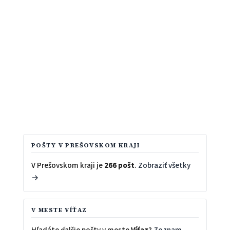
POŠTY V PREŠOVSKOM KRAJI
V Prešovskom kraji je
266 pošt
.
Zobraziť všetky
→
V MESTE VÍŤAZ
Hľadáte ďalšie pošty v meste
Víťaz
?
Zoznam