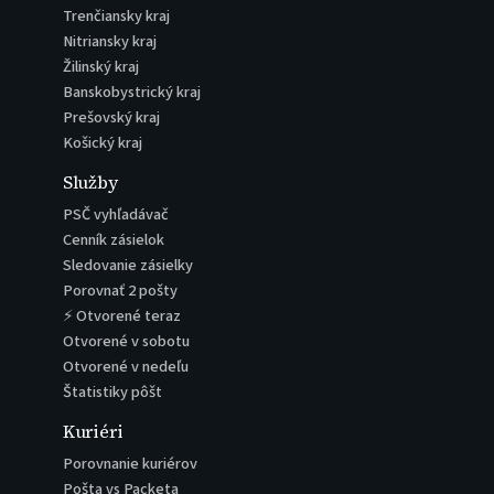
Trenčiansky kraj
Nitriansky kraj
Žilinský kraj
Banskobystrický kraj
Prešovský kraj
Košický kraj
Služby
PSČ vyhľadávač
Cenník zásielok
Sledovanie zásielky
Porovnať 2 pošty
⚡ Otvorené teraz
Otvorené v sobotu
Otvorené v nedeľu
Štatistiky pôšt
Kuriéri
Porovnanie kuriérov
Pošta vs Packeta