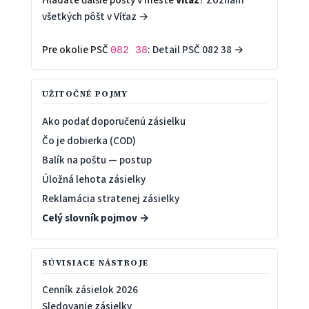
všetkých pôšt v Víťaz →
Pre okolie PSČ
:
Detail PSČ 082 38 →
082 38
UŽITOČNÉ POJMY
Ako podať doporučenú zásielku
Čo je dobierka (COD)
Balík na poštu — postup
Úložná lehota zásielky
Reklamácia stratenej zásielky
Celý slovník pojmov →
SÚVISIACE NÁSTROJE
Cenník zásielok 2026
Sledovanie zásielky