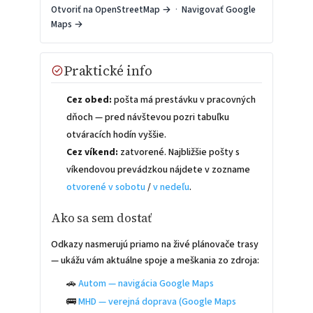
Otvoriť na OpenStreetMap →
·
Navigovať Google
Maps →
Praktické info
Cez obed:
pošta má prestávku v pracovných
dňoch — pred návštevou pozri tabuľku
otváracích hodín vyššie.
Cez víkend:
zatvorené. Najbližšie pošty s
víkendovou prevádzkou nájdete v zozname
otvorené v sobotu
/
v nedeľu
.
Ako sa sem dostať
Odkazy nasmerujú priamo na živé plánovače trasy
— ukážu vám aktuálne spoje a meškania zo zdroja:
🚗
Autom — navigácia Google Maps
🚌
MHD — verejná doprava (Google Maps