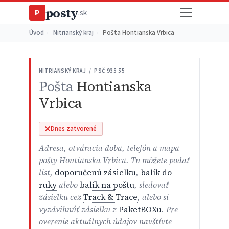
posty
P
.sk
Úvod
›
Nitrianský kraj
›
Pošta Hontianska Vrbica
NITRIANSKÝ KRAJ / PSČ 935 55
Pošta
Hontianska
Vrbica
Dnes zatvorené
Adresa, otváracia doba, telefón a mapa
pošty Hontianska Vrbica. Tu môžete podať
list,
doporučenú zásielku
,
balík do
ruky
alebo
balík na poštu
, sledovať
zásielku cez
Track & Trace
, alebo si
vyzdvihnúť zásielku z
PaketBOXu
. Pre
overenie aktuálnych údajov navštívte