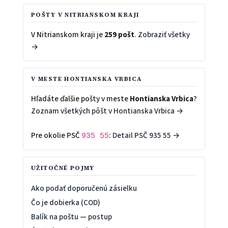
POŠTY V NITRIANSKOM KRAJI
V Nitrianskom kraji je
259 pošt
.
Zobraziť všetky
→
V MESTE HONTIANSKA VRBICA
Hľadáte ďalšie pošty v meste
Hontianska Vrbica
?
Zoznam všetkých pôšt v Hontianska Vrbica →
Pre okolie PSČ
:
Detail PSČ 935 55 →
935 55
UŽITOČNÉ POJMY
Ako podať doporučenú zásielku
Čo je dobierka (COD)
Balík na poštu — postup