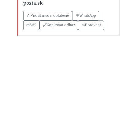
posta.sk
.
☆
Pridať medzi obľúbené
💬
WhatsApp
✉
SMS
🔗
Kopírovať odkaz
⚖️
Porovnať