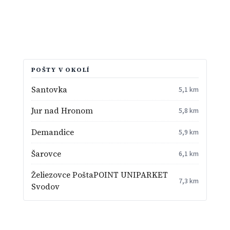
POŠTY V OKOLÍ
Santovka
5,1 km
Jur nad Hronom
5,8 km
Demandice
5,9 km
Šarovce
6,1 km
Želiezovce PoštaPOINT UNIPARKET
7,3 km
Svodov