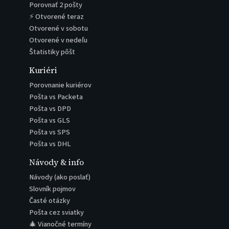
Porovnať 2 pošty
⚡ Otvorené teraz
Otvorené v sobotu
Otvorené v nedeľu
Štatistiky pôšt
Kuriéri
Porovnanie kuriérov
Pošta vs Packeta
Pošta vs DPD
Pošta vs GLS
Pošta vs SPS
Pošta vs DHL
Návody & info
Návody (ako poslať)
Slovník pojmov
Časté otázky
Pošta cez sviatky
🎄 Vianočné termíny