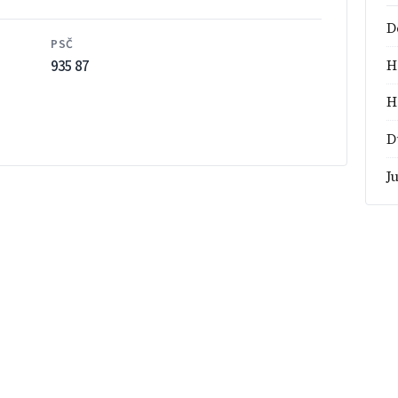
D
PSČ
935 87
H
H
D
J