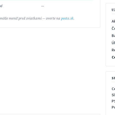
né
—
U
 môže meniť pred sviatkami — overte na
posta.sk
.
A
Č
B
Ú
R
C
S
C
S
P
P