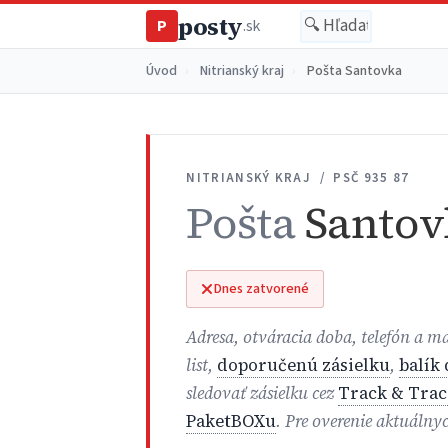
posty
P
.sk
Úvod
›
Nitrianský kraj
›
Pošta Santovka
NITRIANSKÝ KRAJ / PSČ 935 87
Pošta
Santov
Dnes zatvorené
Adresa, otváracia doba, telefón a 
list,
doporučenú zásielku
,
balík
sledovať zásielku cez
Track & Trac
PaketBOXu
. Pre overenie aktuálny