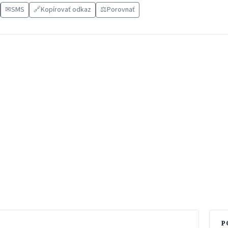
✉
SMS
🔗
Kopírovať odkaz
⚖️
Porovnať
P