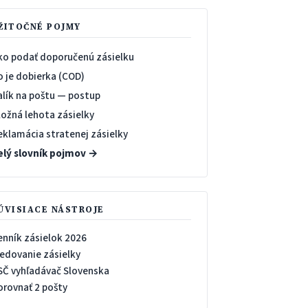
ŽITOČNÉ POJMY
ko podať doporučenú zásielku
o je dobierka (COD)
alík na poštu — postup
ložná lehota zásielky
eklamácia stratenej zásielky
elý slovník pojmov →
ÚVISIACE NÁSTROJE
enník zásielok 2026
ledovanie zásielky
SČ vyhľadávač Slovenska
orovnať 2 pošty