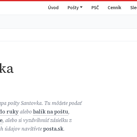
Úvod
Pošty
PSČ
Cenník
Sl
ka
mapa pošty Santovka. Tu môžete podať
 do ruky
alebo
balík na poštu
,
e
, alebo si vyzdvihnúť zásielku z
ch údajov navštívte
posta.sk
.