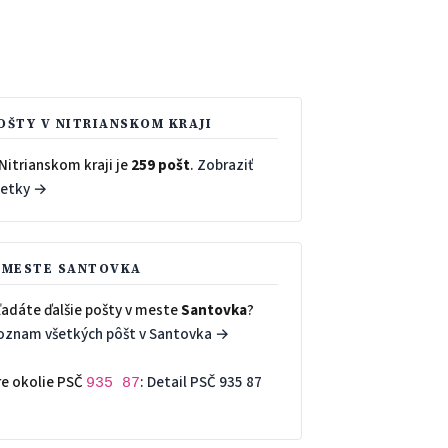
OŠTY V NITRIANSKOM KRAJI
Nitrianskom kraji je
259 pošt
.
Zobraziť
šetky →
 MESTE SANTOVKA
ľadáte ďalšie pošty v meste
Santovka
?
oznam všetkých pôšt v Santovka →
re okolie PSČ
:
Detail PSČ 935 87
935 87
→