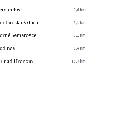
emandice
3,6 km
ontianska Vrbica
5,1 km
orné Semerovce
9,1 km
udince
9,4 km
ur nad Hronom
10,7 km