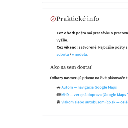
Praktické info
Cez obed:
pošta má prestávku v pracovn
vyššie.
Cez víkend:
zatvorené. Najbližšie pošty
sobotu
/
v nedeľu
.
Ako sa sem dostať
Odkazy nasmerujú priamo na živé plánovače t
🚗
Autom — navigácia Google Maps
🚌
MHD — verejná doprava (Google Maps T
🚆
Vlakom alebo autobusom (cp.sk — celé