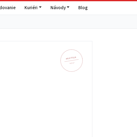
edovanie
Kuriéri
Návody
Blog
POSTY.SK
935 87