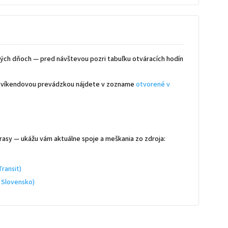
ých dňoch — pred návštevou pozri tabuľku otváracích hodín
 s víkendovou prevádzkou nájdete v zozname
otvorené v
rasy — ukážu vám aktuálne spoje a meškania zo zdroja:
ransit)
 Slovensko)