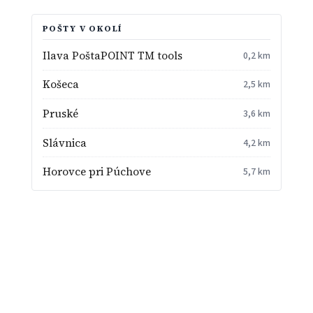
POŠTY V OKOLÍ
Ilava PoštaPOINT TM tools
0,2 km
Košeca
2,5 km
Pruské
3,6 km
Slávnica
4,2 km
Horovce pri Púchove
5,7 km