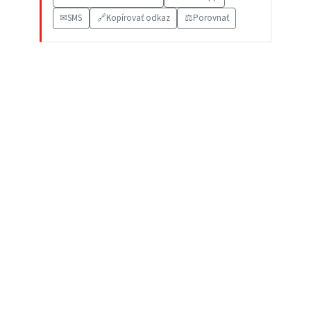
✉
SMS
🔗
Kopírovať odkaz
⚖️
Porovnať