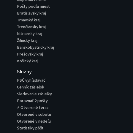
Pošty podľa miest
Bratislavský kraj
Trnavský kraj
Trenčiansky kraj
Nitriansky kraj
Žilinský kraj
Banskobystrický kraj
Prešovský kraj
Košický kraj
Služby
PSČ vyhľadávač
Cenník zásielok
Sledovanie zásielky
Porovnať 2 pošty
⚡ Otvorené teraz
Otvorené v sobotu
Otvorené v nedeľu
Štatistiky pôšt