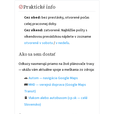
Praktické info
Cez obed:
bez prestávky, otvorené počas
celej pracovnej doby.
Cez víkend:
zatvorené. Najbližšie pošty s
víkendovou prevádzkou nájdete v zozname
otvorené v sobotu
/
v nedeľu
.
Ako sa sem dostať
Odkazy nasmerujú priamo na živé plánovače trasy
— ukážu vám aktuálne spoje a meškania zo zdroja:
🚗
Autom — navigácia Google Maps
🚌
MHD — verejná doprava (Google Maps
Transit)
🚆
Vlakom alebo autobusom (cp.sk — celé
Slovensko)