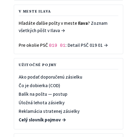
V MESTE ILAVA
Hľadáte ďalšie pošty v meste
Ilava
?
Zoznam
všetkých pôšt v Ilava →
Pre okolie PSČ
:
Detail PSČ 019 01 →
019 01
UŽITOČNÉ POJMY
Ako podať doporučenú zásielku
Čo je dobierka (COD)
Balík na poštu — postup
Úložná lehota zásielky
Reklamácia stratenej zásielky
Celý slovník pojmov →