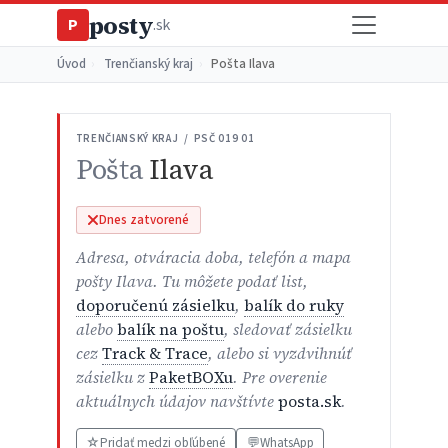
posty
P
.sk
Úvod
›
Trenčianský kraj
›
Pošta Ilava
TRENČIANSKÝ KRAJ / PSČ 019 01
Pošta
Ilava
Dnes zatvorené
Adresa, otváracia doba, telefón a mapa
pošty Ilava. Tu môžete podať list,
doporučenú zásielku
,
balík do ruky
alebo
balík na poštu
, sledovať zásielku
cez
Track & Trace
, alebo si vyzdvihnúť
zásielku z
PaketBOXu
. Pre overenie
aktuálnych údajov navštívte
posta.sk
.
☆
Pridať medzi obľúbené
💬
WhatsApp