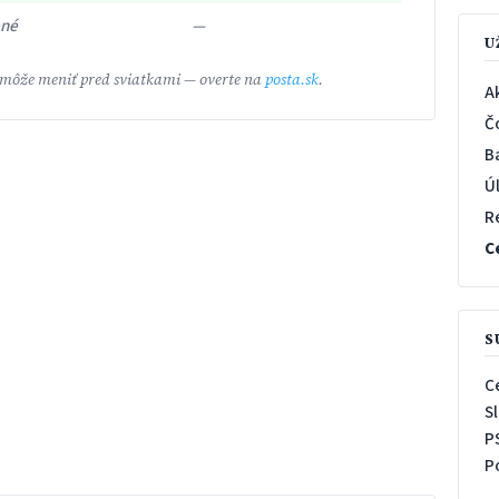
ené
—
U
 môže meniť pred sviatkami — overte na
posta.sk
.
A
Č
B
Ú
R
C
S
C
S
P
P