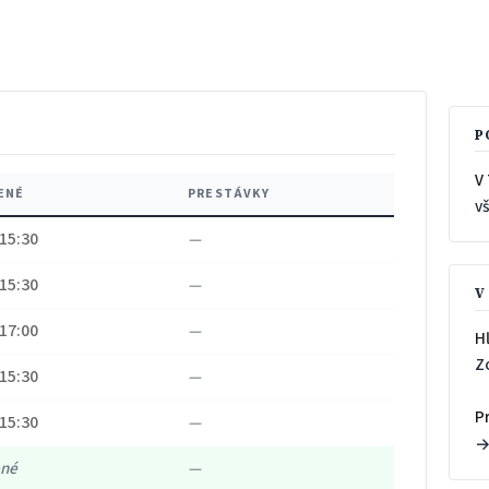
P
V 
ENÉ
PRESTÁVKY
v
 15:30
—
 15:30
—
V
 17:00
—
H
Z
 15:30
—
P
 15:30
—
ené
—