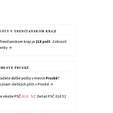
OŠTY V TRENČIANSKOM KRAJI
Trenčianskom kraji je
218 pošt
.
Zobraziť
šetky →
 MESTE PRUSKÉ
ľadáte ďalšie pošty v meste
Pruské
?
oznam všetkých pôšt v Pruské →
re okolie PSČ
:
Detail PSČ 018 52
018 52
→