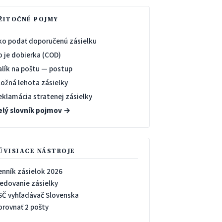
ŽITOČNÉ POJMY
ko podať doporučenú zásielku
o je dobierka (COD)
alík na poštu — postup
ložná lehota zásielky
eklamácia stratenej zásielky
elý slovník pojmov →
ÚVISIACE NÁSTROJE
enník zásielok 2026
ledovanie zásielky
SČ vyhľadávač Slovenska
orovnať 2 pošty