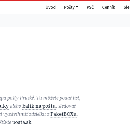
Úvod
Pošty
PSČ
Cenník
Sl
apa pošty Pruské. Tu môžete podať list,
ruky
alebo
balík na poštu
, sledovať
 si vyzdvihnúť zásielku z
PaketBOXu
.
štívte
posta.sk
.