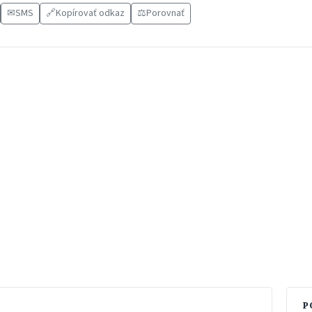
✉
SMS
🔗
Kopírovať odkaz
⚖️
Porovnať
P