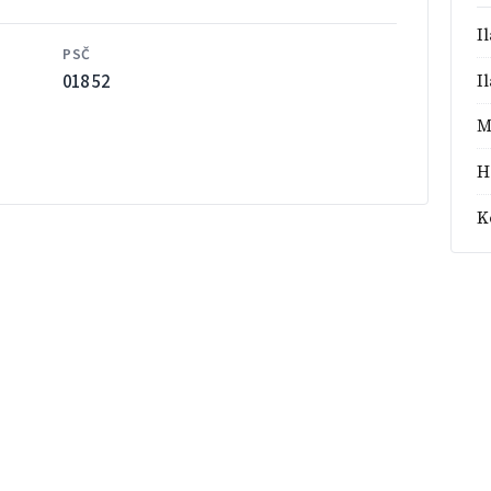
I
PSČ
018 52
I
M
H
K