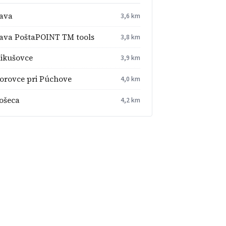
lava
3,6 km
lava PoštaPOINT TM tools
3,8 km
ikušovce
3,9 km
orovce pri Púchove
4,0 km
ošeca
4,2 km