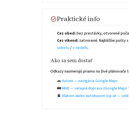
Praktické info
Cez obed:
bez prestávky, otvorené počas
Cez víkend:
zatvorené. Najbližšie pošty
sobotu
/
v nedeľu
.
Ako sa sem dostať
Odkazy nasmerujú priamo na živé plánovače t
🚗
Autom — navigácia Google Maps
🚌
MHD — verejná doprava (Google Maps T
🚆
Vlakom alebo autobusom (cp.sk — celé