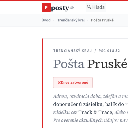
posty
P
.sk
Úvod
›
Trenčianský kraj
›
Pošta Pruské
TRENČIANSKÝ KRAJ / PSČ 018 52
Pošta
Pruské
Dnes zatvorené
Adresa, otváracia doba, telefón a m
doporučenú zásielku
,
balík do 
zásielku cez
Track & Trace
, alebo
Pre overenie aktuálnych údajov nav