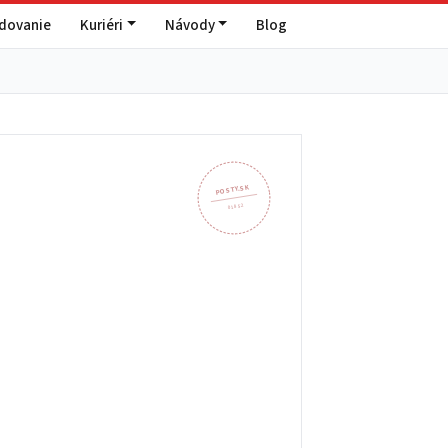
edovanie
Kuriéri
Návody
Blog
POSTY.SK
018 52