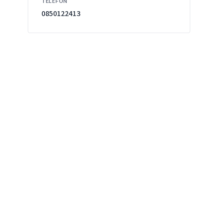
TELEFÓN
0850122413