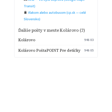
Transit)
🚆
Vlakom alebo autobusom (cp.sk — celé
Slovensko)
Ďalšie pošty v meste Kolárovo (2)
Kolárovo
946 03
Kolárovo PoštaPOINT Pre detičky
946 05