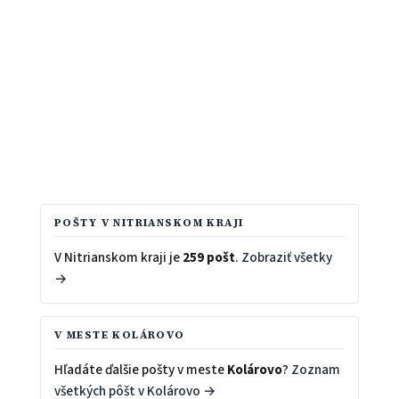
POŠTY V NITRIANSKOM KRAJI
V Nitrianskom kraji je
259 pošt
.
Zobraziť všetky
→
V MESTE KOLÁROVO
Hľadáte ďalšie pošty v meste
Kolárovo
?
Zoznam
všetkých pôšt v Kolárovo →