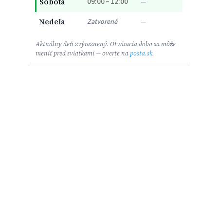
09:00 – 12:00
Sobota
—
Nedeľa
Zatvorené
—
Aktuálny deň zvýraznený. Otváracia doba sa môže
meniť pred sviatkami — overte na
posta.sk
.