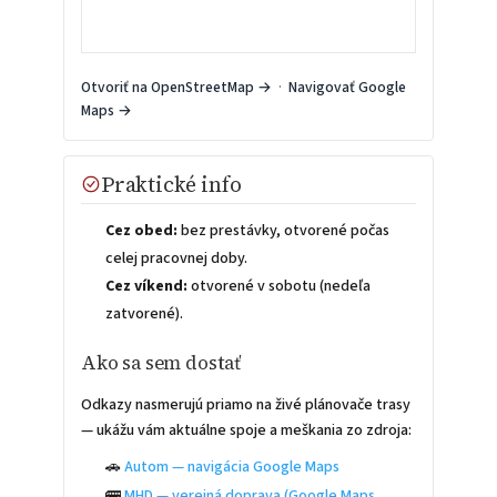
Otvoriť na OpenStreetMap →
·
Navigovať Google
Maps →
Praktické info
Cez obed:
bez prestávky, otvorené počas
celej pracovnej doby.
Cez víkend:
otvorené v sobotu (nedeľa
zatvorené).
Ako sa sem dostať
Odkazy nasmerujú priamo na živé plánovače trasy
— ukážu vám aktuálne spoje a meškania zo zdroja:
🚗
Autom — navigácia Google Maps
🚌
MHD — verejná doprava (Google Maps