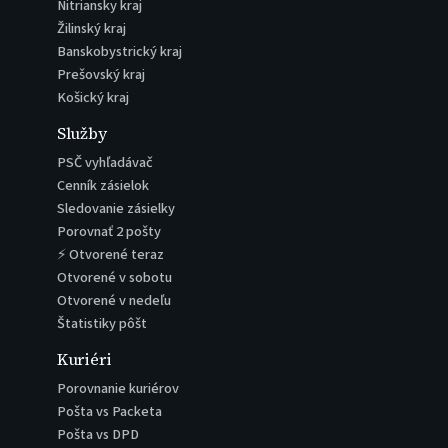
Nitriansky kraj
Žilinský kraj
Banskobystrický kraj
Prešovský kraj
Košický kraj
Služby
PSČ vyhľadávač
Cenník zásielok
Sledovanie zásielky
Porovnať 2 pošty
⚡ Otvorené teraz
Otvorené v sobotu
Otvorené v nedeľu
Štatistiky pôšt
Kuriéri
Porovnanie kuriérov
Pošta vs Packeta
Pošta vs DPD