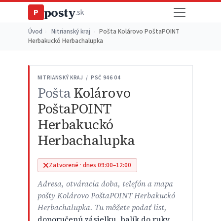
posty
P
.sk
Úvod
›
Nitrianský kraj
›
Pošta Kolárovo PoštaPOINT
Herbakuckó Herbachalupka
NITRIANSKÝ KRAJ / PSČ 946 04
Pošta
Kolárovo
PoštaPOINT
Herbakuckó
Herbachalupka
Zatvorené · dnes 09:00–12:00
Adresa, otváracia doba, telefón a mapa
pošty Kolárovo PoštaPOINT Herbakuckó
Herbachalupka. Tu môžete podať list,
doporučenú zásielku
,
balík do ruky