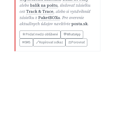
alebo
balík na poštu
, sledovať zásielku
cez
Track & Trace
, alebo si vyzdvihnúť
zásielku z
PaketBOXu
. Pre overenie
aktuálnych údajov navštívte
posta.sk
.
☆
Pridať medzi obľúbené
💬
WhatsApp
✉
SMS
🔗
Kopírovať odkaz
⚖️
Porovnať