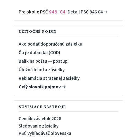
Pre okolie PSČ
:
Detail PSČ 946 04 →
946 04
UŽITOČNÉ POJMY
Ako podať doporučenú zásielku
Čo je dobierka (COD)
Balík na poštu — postup
Úložná lehota zásielky
Reklamácia stratenej zásielky
Celý slovník pojmov →
SÚVISIACE NÁSTROJE
Cenník zásielok 2026
Sledovanie zásielky
PSČ vyhľadávač Slovenska