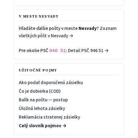
V MESTE NESVADY
Hľadáte ďalšie pošty v meste
Nesvady
?
Zoznam
všetkých pôšt v Nesvady →
Pre okolie PSČ
:
Detail PSČ 946 51 →
946 51
UŽITOČNÉ POJMY
Ako podať doporučenú zásielku
Čo je dobierka (COD)
Balík na poštu — postup
Úložná lehota zásielky
Reklamácia stratenej zásielky
Celý slovník pojmov →