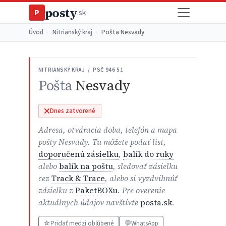
posty
P
.sk
Úvod
›
Nitrianský kraj
›
Pošta Nesvady
NITRIANSKÝ KRAJ / PSČ 946 51
Pošta
Nesvady
Dnes zatvorené
Adresa, otváracia doba, telefón a mapa
pošty Nesvady. Tu môžete podať list,
doporučenú zásielku
,
balík do ruky
alebo
balík na poštu
, sledovať zásielku
cez
Track & Trace
, alebo si vyzdvihnúť
zásielku z
PaketBOXu
. Pre overenie
aktuálnych údajov navštívte
posta.sk
.
☆
Pridať medzi obľúbené
💬
WhatsApp