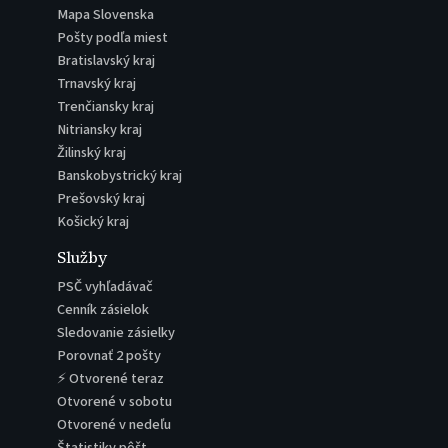
Mapa Slovenska
Pošty podľa miest
Bratislavský kraj
Trnavský kraj
Trenčiansky kraj
Nitriansky kraj
Žilinský kraj
Banskobystrický kraj
Prešovský kraj
Košický kraj
Služby
PSČ vyhľadávač
Cenník zásielok
Sledovanie zásielky
Porovnať 2 pošty
⚡ Otvorené teraz
Otvorené v sobotu
Otvorené v nedeľu
Štatistiky pôšt