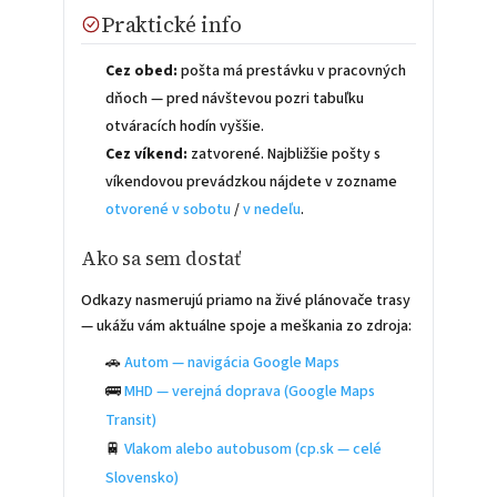
Praktické info
Cez obed:
pošta má prestávku v pracovných
dňoch — pred návštevou pozri tabuľku
otváracích hodín vyššie.
Cez víkend:
zatvorené. Najbližšie pošty s
víkendovou prevádzkou nájdete v zozname
otvorené v sobotu
/
v nedeľu
.
Ako sa sem dostať
Odkazy nasmerujú priamo na živé plánovače trasy
— ukážu vám aktuálne spoje a meškania zo zdroja:
🚗
Autom — navigácia Google Maps
🚌
MHD — verejná doprava (Google Maps
Transit)
🚆
Vlakom alebo autobusom (cp.sk — celé
Slovensko)