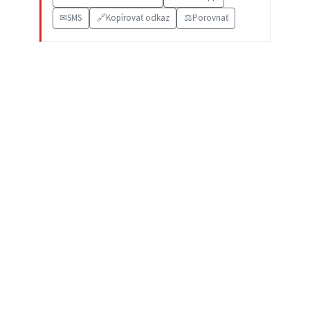
✉
SMS
🔗
Kopírovať odkaz
⚖️
Porovnať