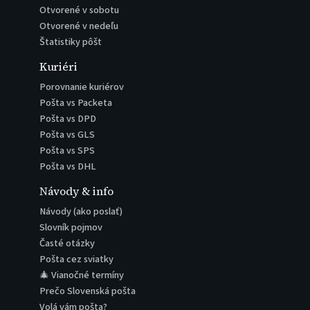
Otvorené v sobotu
Otvorené v nedeľu
Štatistiky pôšt
Kuriéri
Porovnanie kuriérov
Pošta vs Packeta
Pošta vs DPD
Pošta vs GLS
Pošta vs SPS
Pošta vs DHL
Návody & info
Návody (ako poslať)
Slovník pojmov
Časté otázky
Pošta cez sviatky
🎄 Vianočné termíny
Prečo Slovenská pošta
Volá vám pošta?