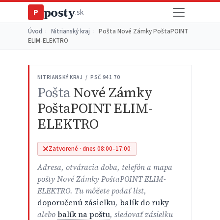
posty
P
.sk
Úvod
›
Nitrianský kraj
›
Pošta Nové Zámky PoštaPOINT
ELIM-ELEKTRO
NITRIANSKÝ KRAJ / PSČ 941 70
Pošta
Nové Zámky
PoštaPOINT ELIM-
ELEKTRO
Zatvorené · dnes 08:00–17:00
Adresa, otváracia doba, telefón a mapa
pošty Nové Zámky PoštaPOINT ELIM-
ELEKTRO. Tu môžete podať list,
doporučenú zásielku
,
balík do ruky
alebo
balík na poštu
, sledovať zásielku