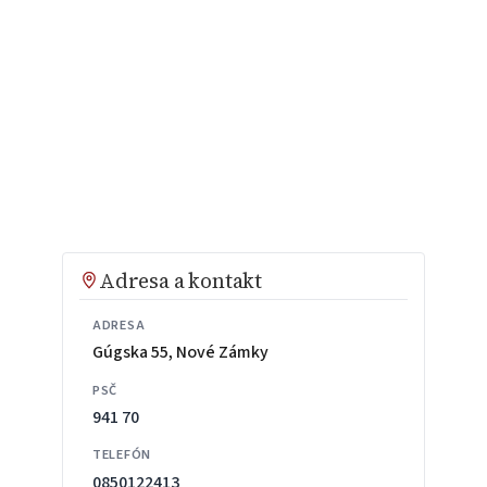
Adresa a kontakt
ADRESA
Gúgska 55, Nové Zámky
PSČ
941 70
TELEFÓN
0850122413