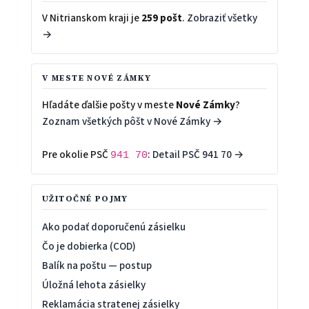
V Nitrianskom kraji je
259 pošt
.
Zobraziť všetky
→
V MESTE NOVÉ ZÁMKY
Hľadáte ďalšie pošty v meste
Nové Zámky
?
Zoznam všetkých pôšt v Nové Zámky →
Pre okolie PSČ
:
Detail PSČ 941 70 →
941 70
UŽITOČNÉ POJMY
Ako podať doporučenú zásielku
Čo je dobierka (COD)
Balík na poštu — postup
Úložná lehota zásielky
Reklamácia stratenej zásielky