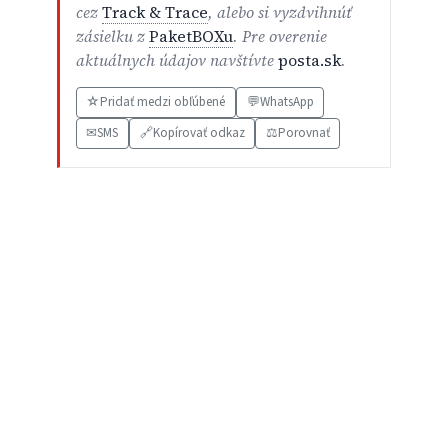
cez
Track & Trace
, alebo si vyzdvihnúť
zásielku z
PaketBOXu
. Pre overenie
aktuálnych údajov navštívte
posta.sk
.
☆
Pridať medzi obľúbené
💬
WhatsApp
✉
SMS
🔗
Kopírovať odkaz
⚖️
Porovnať