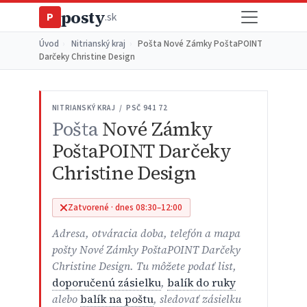
posty
P
.sk
Úvod
›
Nitrianský kraj
›
Pošta Nové Zámky PoštaPOINT
Darčeky Christine Design
NITRIANSKÝ KRAJ / PSČ 941 72
Pošta
Nové Zámky
PoštaPOINT Darčeky
Christine Design
Zatvorené · dnes 08:30–12:00
Adresa, otváracia doba, telefón a mapa
pošty Nové Zámky PoštaPOINT Darčeky
Christine Design. Tu môžete podať list,
doporučenú zásielku
,
balík do ruky
alebo
balík na poštu
, sledovať zásielku