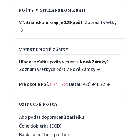
POŠTY V NITRIANSKOM KRAJI
V Nitrianskom kraji je
259 pošt
.
Zobraziť všetky
→
V MESTE NOVÉ ZÁMKY
Hľadáte ďalšie pošty v meste
Nové Zámky
?
Zoznam všetkých pôšt v Nové Zámky →
Pre okolie PSČ
:
Detail PSČ 941 72 →
941 72
UŽITOČNÉ POJMY
Ako podať doporučenú zásielku
Čo je dobierka (COD)
Balík na poštu — postup