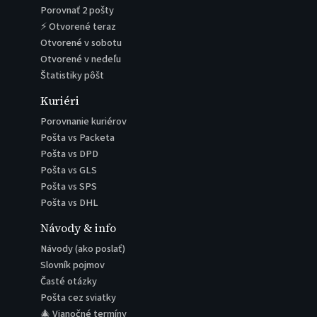
Porovnať 2 pošty
⚡ Otvorené teraz
Otvorené v sobotu
Otvorené v nedeľu
Štatistiky pôšt
Kuriéri
Porovnanie kuriérov
Pošta vs Packeta
Pošta vs DPD
Pošta vs GLS
Pošta vs SPS
Pošta vs DHL
Návody & info
Návody (ako poslať)
Slovník pojmov
Časté otázky
Pošta cez sviatky
🎄 Vianočné termíny