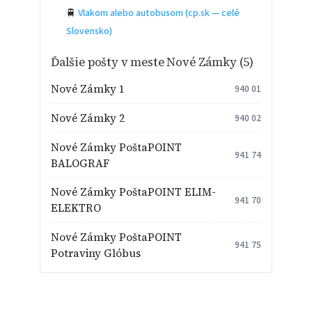
🚆
Vlakom alebo autobusom (cp.sk — celé
Slovensko)
Ďalšie pošty v meste Nové Zámky (5)
Nové Zámky 1
940 01
Nové Zámky 2
940 02
Nové Zámky PoštaPOINT
941 74
BALOGRAF
Nové Zámky PoštaPOINT ELIM-
941 70
ELEKTRO
Nové Zámky PoštaPOINT
941 75
Potraviny Glóbus