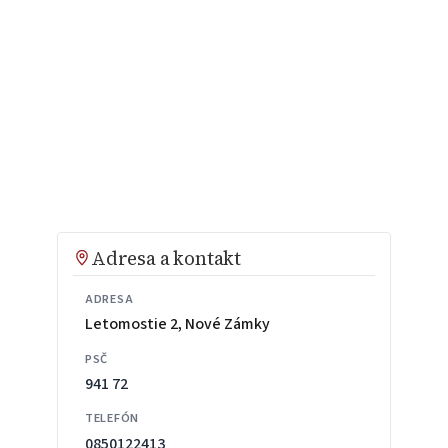
Adresa a kontakt
ADRESA
Letomostie 2, Nové Zámky
PSČ
941 72
TELEFÓN
0850122413