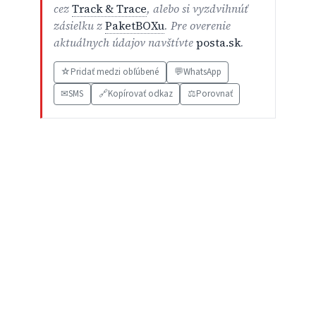
cez
Track & Trace
, alebo si vyzdvihnúť
zásielku z
PaketBOXu
. Pre overenie
aktuálnych údajov navštívte
posta.sk
.
☆
Pridať medzi obľúbené
💬
WhatsApp
✉
SMS
🔗
Kopírovať odkaz
⚖️
Porovnať