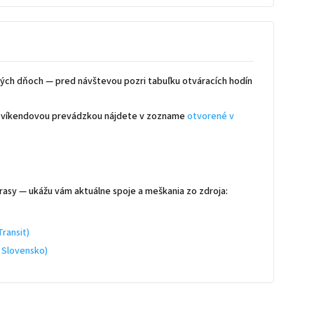
ých dňoch — pred návštevou pozri tabuľku otváracích hodín
 s víkendovou prevádzkou nájdete v zozname
otvorené v
rasy — ukážu vám aktuálne spoje a meškania zo zdroja:
ransit)
 Slovensko)