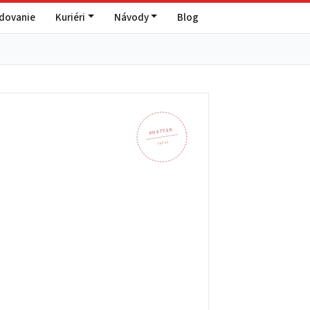
edovanie
Kuriéri
Návody
Blog
POSTY.SK
086 43