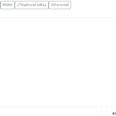
✉
SMS
🔗
Kopírovať odkaz
⚖️
Porovnať
P