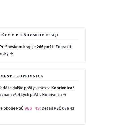
OŠTY V PREŠOVSKOM KRAJI
 Prešovskom kraji je
266 pošt
.
Zobraziť
šetky →
 MESTE KOPRIVNICA
ľadáte ďalšie pošty v meste
Koprivnica
?
oznam všetkých pôšt v Koprivnica →
re okolie PSČ
:
Detail PSČ 086 43
086 43
→