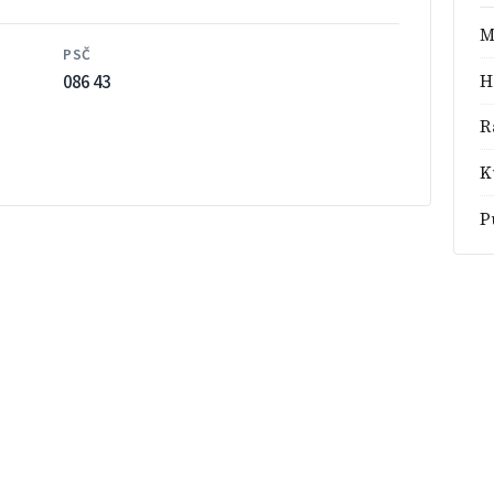
M
PSČ
086 43
H
R
K
P