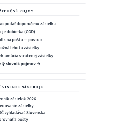
ŽITOČNÉ POJMY
ko podať doporučenú zásielku
o je dobierka (COD)
alík na poštu — postup
ložná lehota zásielky
eklamácia stratenej zásielky
elý slovník pojmov →
ÚVISIACE NÁSTROJE
enník zásielok 2026
ledovanie zásielky
SČ vyhľadávač Slovenska
orovnať 2 pošty