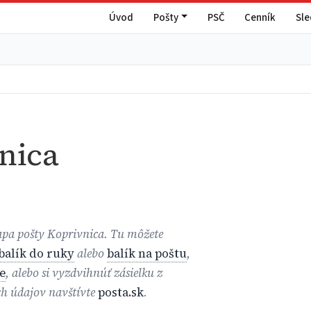
Úvod
Pošty
PSČ
Cenník
Sl
nica
mapa pošty Koprivnica. Tu môžete
balík do ruky
alebo
balík na poštu
,
e
, alebo si vyzdvihnúť zásielku z
ch údajov navštívte
posta.sk
.