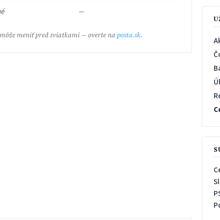
né
—
U
 môže meniť pred sviatkami — overte na
posta.sk
.
A
Č
B
Ú
R
C
S
C
S
P
P