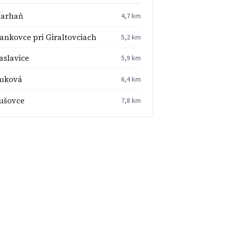
arhaň
4,7 km
ankovce pri Giraltovciach
5,2 km
aslavice
5,9 km
uková
6,4 km
ušovce
7,8 km