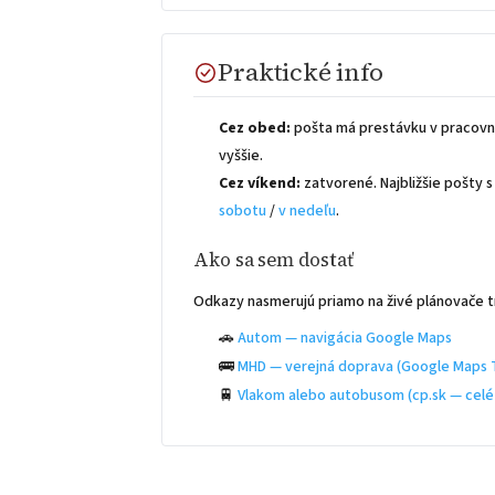
Praktické info
Cez obed:
pošta má prestávku v pracovn
vyššie.
Cez víkend:
zatvorené. Najbližšie pošty
sobotu
/
v nedeľu
.
Ako sa sem dostať
Odkazy nasmerujú priamo na živé plánovače t
🚗
Autom — navigácia Google Maps
🚌
MHD — verejná doprava (Google Maps T
🚆
Vlakom alebo autobusom (cp.sk — celé