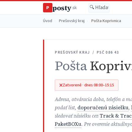
posty
P
.sk
Úvod
›
Prešovský kraj
›
Pošta Koprivnica
PREŠOVSKÝ KRAJ / PSČ 086 43
Pošta
Kopriv
Zatvorené · dnes 08:00–15:15
Adresa, otváracia doba, telefón a 
podať list,
doporučenú zásielku
,
sledovať zásielku cez
Track & Trac
PaketBOXu
. Pre overenie aktuálny