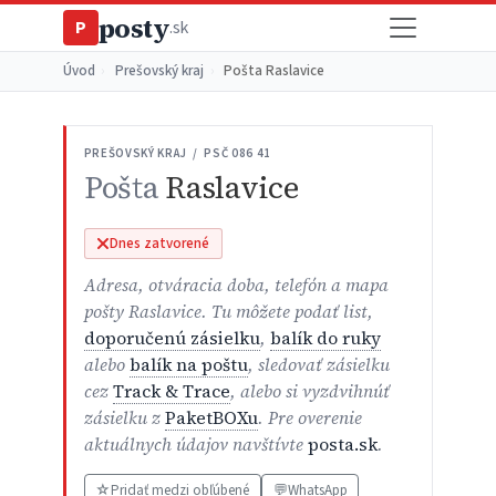
posty
P
.sk
Úvod
›
Prešovský kraj
›
Pošta Raslavice
PREŠOVSKÝ KRAJ / PSČ 086 41
Pošta
Raslavice
Dnes zatvorené
Adresa, otváracia doba, telefón a mapa
pošty Raslavice. Tu môžete podať list,
doporučenú zásielku
,
balík do ruky
alebo
balík na poštu
, sledovať zásielku
cez
Track & Trace
, alebo si vyzdvihnúť
zásielku z
PaketBOXu
. Pre overenie
aktuálnych údajov navštívte
posta.sk
.
☆
Pridať medzi obľúbené
💬
WhatsApp