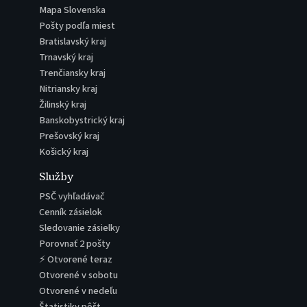
Mapa Slovenska
Pošty podľa miest
Bratislavský kraj
Trnavský kraj
Trenčiansky kraj
Nitriansky kraj
Žilinský kraj
Banskobystrický kraj
Prešovský kraj
Košický kraj
Služby
PSČ vyhľadávač
Cenník zásielok
Sledovanie zásielky
Porovnať 2 pošty
⚡ Otvorené teraz
Otvorené v sobotu
Otvorené v nedeľu
Štatistiky pôšt