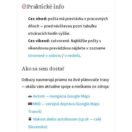
Praktické info
Cez obed:
pošta má prestávku v pracovných
dňoch — pred návštevou pozri tabuľku
otváracích hodín vyššie.
Cez víkend:
zatvorené. Najbližšie pošty s
víkendovou prevádzkou nájdete v zozname
otvorené v sobotu
/
v nedeľu
.
Ako sa sem dostať
Odkazy nasmerujú priamo na živé plánovače trasy
— ukážu vám aktuálne spoje a meškania zo zdroja:
🚗
Autom — navigácia Google Maps
🚌
MHD — verejná doprava (Google Maps
Transit)
🚆
Vlakom alebo autobusom (cp.sk — celé
Slovensko)