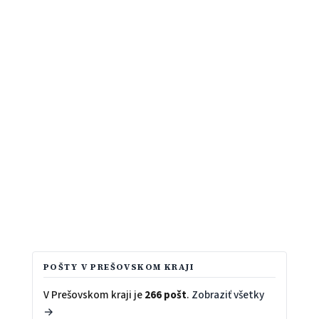
POŠTY V PREŠOVSKOM KRAJI
V Prešovskom kraji je
266 pošt
.
Zobraziť všetky
→