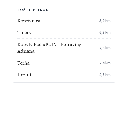
POŠTY V OKOLÍ
Koprivnica
5,9 km
Tulčík
6,8 km
Kobyly PoštaPOINT Potraviny
7,3 km
Adriana
Terňa
7,4 km
Hertník
8,5 km