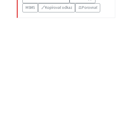
✉
SMS
🔗
Kopírovať odkaz
⚖️
Porovnať