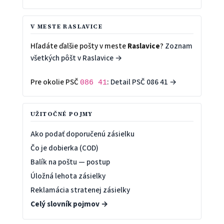
V MESTE RASLAVICE
Hľadáte ďalšie pošty v meste
Raslavice
?
Zoznam
všetkých pôšt v Raslavice →
Pre okolie PSČ
:
Detail PSČ 086 41 →
086 41
UŽITOČNÉ POJMY
Ako podať doporučenú zásielku
Čo je dobierka (COD)
Balík na poštu — postup
Úložná lehota zásielky
Reklamácia stratenej zásielky
Celý slovník pojmov →