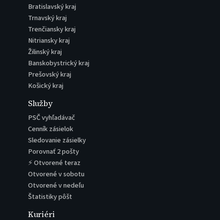
Bratislavský kraj
Trnavský kraj
Trenčiansky kraj
Nitriansky kraj
Žilinský kraj
Banskobystrický kraj
Prešovský kraj
Košický kraj
Služby
PSČ vyhľadávač
Cenník zásielok
Sledovanie zásielky
Porovnať 2 pošty
⚡ Otvorené teraz
Otvorené v sobotu
Otvorené v nedeľu
Štatistiky pôšt
Kuriéri