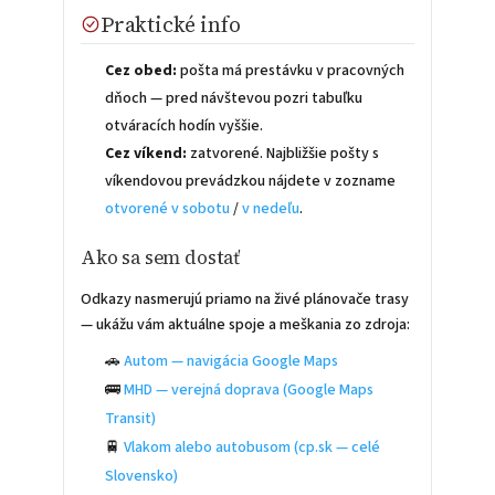
Praktické info
Cez obed:
pošta má prestávku v pracovných
dňoch — pred návštevou pozri tabuľku
otváracích hodín vyššie.
Cez víkend:
zatvorené. Najbližšie pošty s
víkendovou prevádzkou nájdete v zozname
otvorené v sobotu
/
v nedeľu
.
Ako sa sem dostať
Odkazy nasmerujú priamo na živé plánovače trasy
— ukážu vám aktuálne spoje a meškania zo zdroja:
🚗
Autom — navigácia Google Maps
🚌
MHD — verejná doprava (Google Maps
Transit)
🚆
Vlakom alebo autobusom (cp.sk — celé
Slovensko)