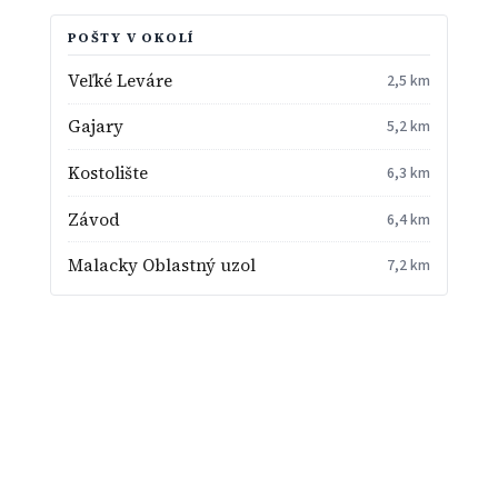
POŠTY V OKOLÍ
Veľké Leváre
2,5 km
Gajary
5,2 km
Kostolište
6,3 km
Závod
6,4 km
Malacky Oblastný uzol
7,2 km