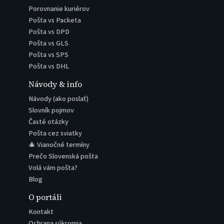
Porovnanie kuriérov
Pošta vs Packeta
Pošta vs DPD
Pošta vs GLS
Pošta vs SPS
Pošta vs DHL
Návody & info
Návody (ako poslať)
Slovník pojmov
Časté otázky
Pošta cez sviatky
🎄 Vianočné termíny
Prečo Slovenská pošta
Volá vám pošta?
Blog
O portáli
Kontakt
Ochrana súkromia