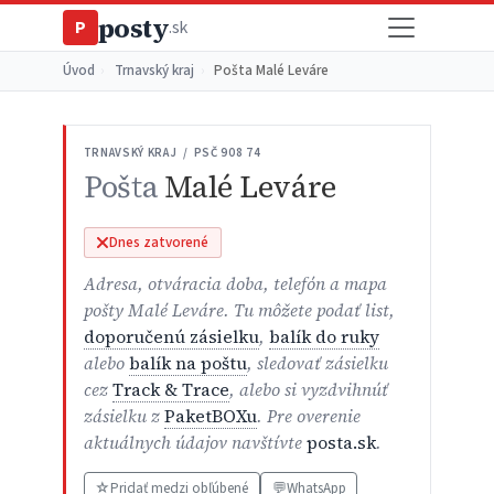
posty
P
.sk
Úvod
›
Trnavský kraj
›
Pošta Malé Leváre
TRNAVSKÝ KRAJ / PSČ 908 74
Pošta
Malé Leváre
Dnes zatvorené
Adresa, otváracia doba, telefón a mapa
pošty Malé Leváre. Tu môžete podať list,
doporučenú zásielku
,
balík do ruky
alebo
balík na poštu
, sledovať zásielku
cez
Track & Trace
, alebo si vyzdvihnúť
zásielku z
PaketBOXu
. Pre overenie
aktuálnych údajov navštívte
posta.sk
.
☆
Pridať medzi obľúbené
💬
WhatsApp