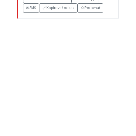
✉
SMS
🔗
Kopírovať odkaz
⚖️
Porovnať