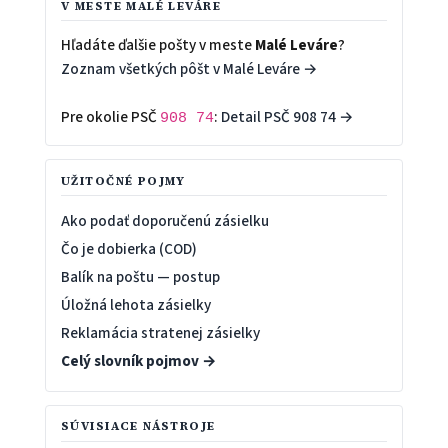
V MESTE MALÉ LEVÁRE
Hľadáte ďalšie pošty v meste
Malé Leváre
?
Zoznam všetkých pôšt v Malé Leváre →
Pre okolie PSČ
:
Detail PSČ 908 74 →
908 74
UŽITOČNÉ POJMY
Ako podať doporučenú zásielku
Čo je dobierka (COD)
Balík na poštu — postup
Úložná lehota zásielky
Reklamácia stratenej zásielky
Celý slovník pojmov →
SÚVISIACE NÁSTROJE