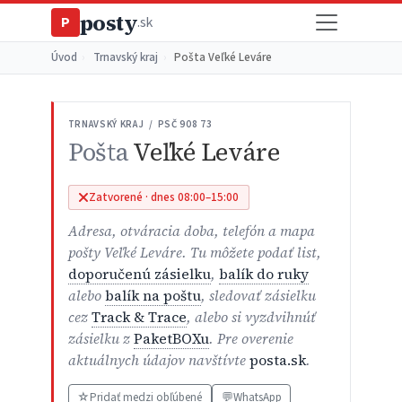
posty
P
.sk
Úvod
›
Trnavský kraj
›
Pošta Veľké Leváre
TRNAVSKÝ KRAJ / PSČ 908 73
Pošta
Veľké Leváre
Zatvorené · dnes 08:00–15:00
Adresa, otváracia doba, telefón a mapa
pošty Veľké Leváre. Tu môžete podať list,
doporučenú zásielku
,
balík do ruky
alebo
balík na poštu
, sledovať zásielku
cez
Track & Trace
, alebo si vyzdvihnúť
zásielku z
PaketBOXu
. Pre overenie
aktuálnych údajov navštívte
posta.sk
.
☆
Pridať medzi obľúbené
💬
WhatsApp