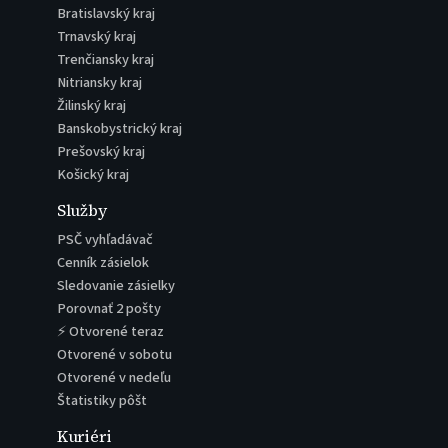
Bratislavský kraj
Trnavský kraj
Trenčiansky kraj
Nitriansky kraj
Žilinský kraj
Banskobystrický kraj
Prešovský kraj
Košický kraj
Služby
PSČ vyhľadávač
Cenník zásielok
Sledovanie zásielky
Porovnať 2 pošty
⚡ Otvorené teraz
Otvorené v sobotu
Otvorené v nedeľu
Štatistiky pôšt
Kuriéri