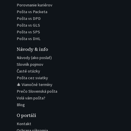
Porovnanie kuriérov
Pošta vs Packeta
Pošta vs DPD
Pošta vs GLS
Pošta vs SPS
Pošta vs DHL
Návody & info
Návody (ako poslať)
Slovník pojmov
Časté otázky
Pošta cez sviatky
🎄 Vianočné termíny
Prečo Slovenská pošta
Volá vám pošta?
Blog
O portáli
Kontakt
Ochrana súkromia