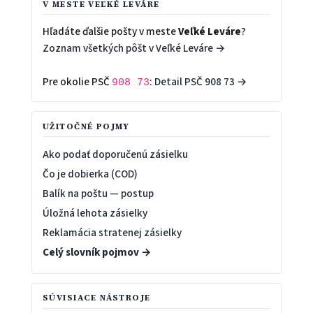
V MESTE VEĽKÉ LEVÁRE
Hľadáte ďalšie pošty v meste
Veľké Leváre
?
Zoznam všetkých pôšt v Veľké Leváre →
Pre okolie PSČ
:
Detail PSČ 908 73 →
908 73
UŽITOČNÉ POJMY
Ako podať doporučenú zásielku
Čo je dobierka (COD)
Balík na poštu — postup
Úložná lehota zásielky
Reklamácia stratenej zásielky
Celý slovník pojmov →
SÚVISIACE NÁSTROJE