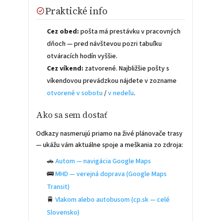
Praktické info
Cez obed:
pošta má prestávku v pracovných
dňoch — pred návštevou pozri tabuľku
otváracích hodín vyššie.
Cez víkend:
zatvorené. Najbližšie pošty s
víkendovou prevádzkou nájdete v zozname
otvorené v sobotu
/
v nedeľu
.
Ako sa sem dostať
Odkazy nasmerujú priamo na živé plánovače trasy
— ukážu vám aktuálne spoje a meškania zo zdroja:
🚗
Autom — navigácia Google Maps
🚌
MHD — verejná doprava (Google Maps
Transit)
🚆
Vlakom alebo autobusom (cp.sk — celé
Slovensko)