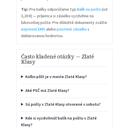
Tip:
Pre balíky odporúčame typ
Balík na poštu
(od
3,20 €) — príjemca si zásielku vyzdvihne na
ľubovoľnej pošte. Pre dôležité dokumenty zvážte
expresnú EMS
alebo
poistenú zásielku
s
deklarovanou hodnotou.
Často kladené otázky — Zlaté
Klasy
Koľko pôšt je v meste Zlaté Klasy?
Aké PSČ má Zlaté Klasy?
Sú pošty v Zlaté Klasy otvorené v sobotu?
Kde si vyzdvihnúť balík na poštu v Zlaté
Klasy?