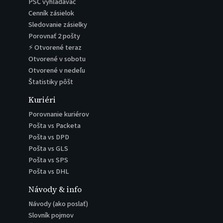
PSČ vyhľadávač
Cenník zásielok
Sledovanie zásielky
Porovnať 2 pošty
⚡ Otvorené teraz
Otvorené v sobotu
Otvorené v nedeľu
Štatistiky pôšt
Kuriéri
Porovnanie kuriérov
Pošta vs Packeta
Pošta vs DPD
Pošta vs GLS
Pošta vs SPS
Pošta vs DHL
Návody & info
Návody (ako poslať)
Slovník pojmov