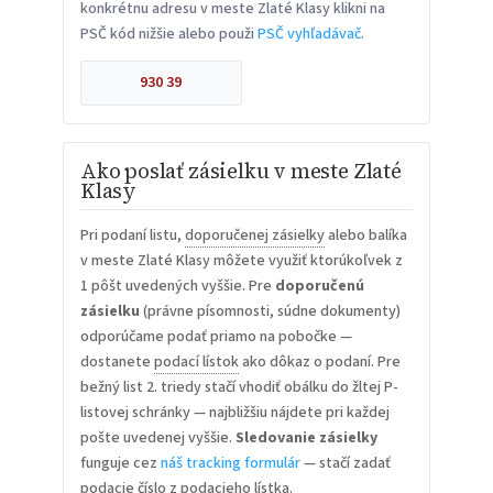
konkrétnu adresu v meste Zlaté Klasy klikni na
PSČ kód nižšie alebo použi
PSČ vyhľadávač
.
930 39
Ako poslať zásielku v meste Zlaté
Klasy
Pri podaní listu,
doporučenej zásielky
alebo balíka
v meste Zlaté Klasy môžete využiť ktorúkoľvek z
1 pôšt uvedených vyššie. Pre
doporučenú
zásielku
(právne písomnosti, súdne dokumenty)
odporúčame podať priamo na pobočke —
dostanete
podací lístok
ako dôkaz o podaní. Pre
bežný list 2. triedy stačí vhodiť obálku do žltej P-
listovej schránky — najbližšiu nájdete pri každej
pošte uvedenej vyššie.
Sledovanie zásielky
funguje cez
náš tracking formulár
— stačí zadať
podacie číslo z podacieho lístka.