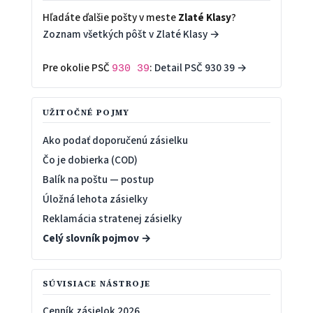
Hľadáte ďalšie pošty v meste
Zlaté Klasy
?
Zoznam všetkých pôšt v Zlaté Klasy →
Pre okolie PSČ
:
Detail PSČ 930 39 →
930 39
UŽITOČNÉ POJMY
Ako podať doporučenú zásielku
Čo je dobierka (COD)
Balík na poštu — postup
Úložná lehota zásielky
Reklamácia stratenej zásielky
Celý slovník pojmov →
SÚVISIACE NÁSTROJE
Cenník zásielok 2026