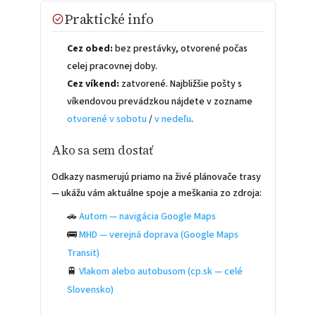
Praktické info
Cez obed:
bez prestávky, otvorené počas
celej pracovnej doby.
Cez víkend:
zatvorené. Najbližšie pošty s
víkendovou prevádzkou nájdete v zozname
otvorené v sobotu
/
v nedeľu
.
Ako sa sem dostať
Odkazy nasmerujú priamo na živé plánovače trasy
— ukážu vám aktuálne spoje a meškania zo zdroja:
🚗
Autom — navigácia Google Maps
🚌
MHD — verejná doprava (Google Maps
Transit)
🚆
Vlakom alebo autobusom (cp.sk — celé
Slovensko)