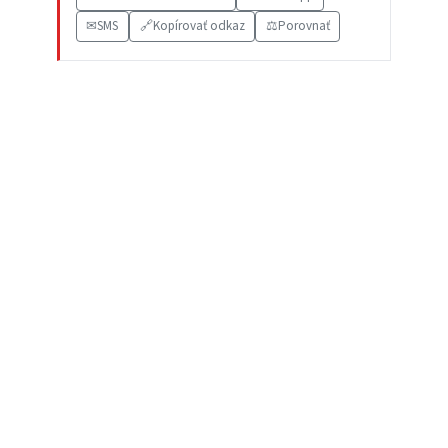
✉
SMS
🔗
Kopírovať odkaz
⚖️
Porovnať