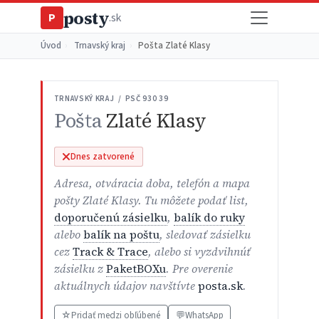
posty
P
.sk
Úvod
›
Trnavský kraj
›
Pošta Zlaté Klasy
TRNAVSKÝ KRAJ / PSČ 930 39
Pošta
Zlaté Klasy
Dnes zatvorené
Adresa, otváracia doba, telefón a mapa
pošty Zlaté Klasy. Tu môžete podať list,
doporučenú zásielku
,
balík do ruky
alebo
balík na poštu
, sledovať zásielku
cez
Track & Trace
, alebo si vyzdvihnúť
zásielku z
PaketBOXu
. Pre overenie
aktuálnych údajov navštívte
posta.sk
.
☆
Pridať medzi obľúbené
💬
WhatsApp