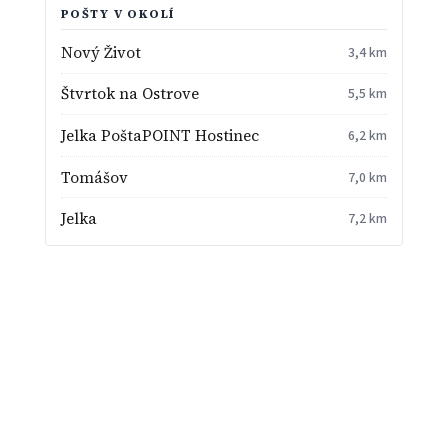
POŠTY V OKOLÍ
Nový Život
3,4 km
Štvrtok na Ostrove
5,5 km
Jelka PoštaPOINT Hostinec
6,2 km
Tomášov
7,0 km
Jelka
7,2 km