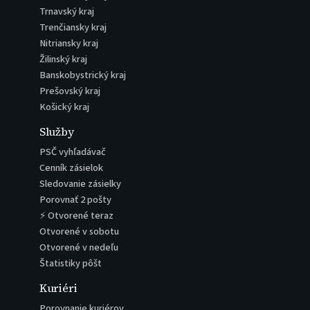
Trnavský kraj
Trenčiansky kraj
Nitriansky kraj
Žilinský kraj
Banskobystrický kraj
Prešovský kraj
Košický kraj
Služby
PSČ vyhľadávač
Cenník zásielok
Sledovanie zásielky
Porovnať 2 pošty
⚡ Otvorené teraz
Otvorené v sobotu
Otvorené v nedeľu
Štatistiky pôšt
Kuriéri
Porovnanie kuriérov