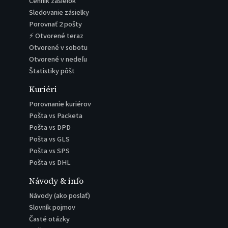
Cenník zásielok
Sledovanie zásielky
Porovnať 2 pošty
⚡ Otvorené teraz
Otvorené v sobotu
Otvorené v nedeľu
Štatistiky pôšt
Kuriéri
Porovnanie kuriérov
Pošta vs Packeta
Pošta vs DPD
Pošta vs GLS
Pošta vs SPS
Pošta vs DHL
Návody & info
Návody (ako poslať)
Slovník pojmov
Časté otázky