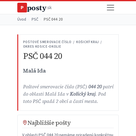
posty
P
.sk
Úvod
›
PSČ
›
PSČ 044 20
POŠTOVÉ SMEROVACIE ČÍSLO / KOŠICKÝ KRAJ /
OKRES KOSICE-OKOLIE
PSČ 044 20
Malá Ida
Poštové smerovacie číslo (PSČ)
044 20
patrí
do oblasti Malá Ida v
Košický kraj
. Pod
toto PSČ spadá 2 obcí a častí mesta.
Najbližšie pošty
V oblasti PSČ 044 20 nemáme priradenú konkrétnu