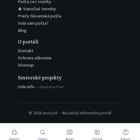
Pošta cez sviatky
🎄 Vianočné termíny
Prečo Slovenská pošta
Volá vám pošta?
Blog
O portáli
Kontakt
Ochrana súkromia
Sitemap
Sesterské projekty
cislo.info
— databáza čísel
© 2026 posty.sk · Nezávislý informačný portál
Domov
Hľadať
Mapa
Cenník
Pomoc