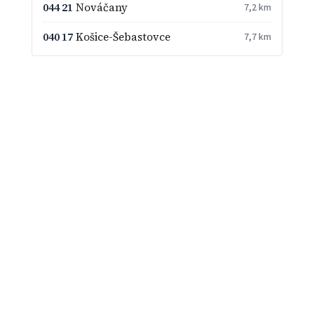
044 21
Nováčany
7,2 km
040 17
Košice-Šebastovce
7,7 km