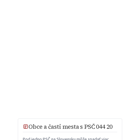
Obce a časti mesta s PSČ 044 20
Pod jedno PSČ na Slovensku môže spadať viac