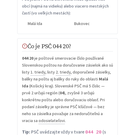
obcí (najmä na vidieku) alebo viacero mestských
častí (vo veľkých mestách):
Malá Ida
Bukovec
Čo je PSČ 044 20?
044 20
je poštové smerovacie číslo používané
Slovenskou poštou na doručovanie zásielok ako sú
listy
1. triedy
, listy
2. triedy
, doporučené zásielky,
balíky na poštu aj balíky do ruky do oblasti
Malá
Ida
(Košický kraj). Slovenské PSČ má 5 číslic —
prvé 2 určujú región (
04
), zvyšné 3 určujú
konkrétnu poštu alebo doručovaciu oblasť. Pri
podaní zásielky je správne PSČ kľúčové — bez
neho sa zásielka považuje za nedoručiteľnú a
vracia sa
odosielateľovi
.
Tip:
PSČ uvádzajte vždy v tvare
(s
044 20