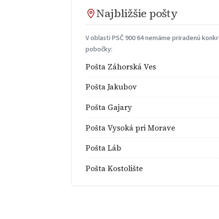
Najbližšie pošty
V oblasti PSČ 900 64 nemáme priradenú konkré
pobočky:
Pošta Záhorská Ves
Pošta Jakubov
Pošta Gajary
Pošta Vysoká pri Morave
Pošta Láb
Pošta Kostolište