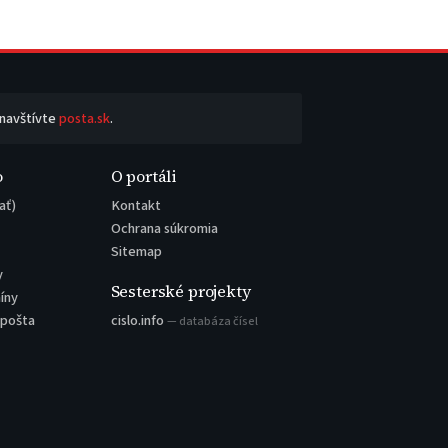
 navštívte
posta.sk
.
o
O portáli
ať)
Kontakt
Ochrana súkromia
Sitemap
y
Sesterské projekty
íny
 pošta
cislo.info
— databáza čísel