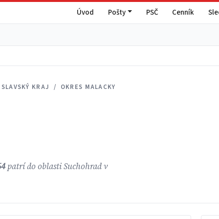
Úvod
Pošty
PSČ
Cenník
Sl
ISLAVSKÝ KRAJ / OKRES MALACKY
64
patrí do oblasti Suchohrad v