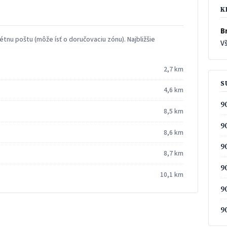
K
Br
tnu poštu (môže ísť o doručovaciu zónu). Najbližšie
Vš
2,7 km
S
4,6 km
9
8,5 km
9
8,6 km
9
8,7 km
9
10,1 km
9
9