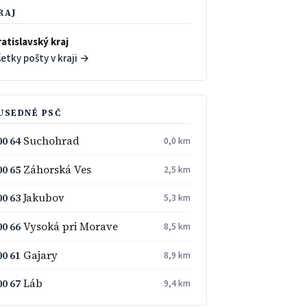
RAJ
atislavský kraj
etky pošty v kraji →
USEDNÉ PSČ
00 64
Suchohrad
0,0 km
00 65
Záhorská Ves
2,5 km
00 63
Jakubov
5,3 km
00 66
Vysoká pri Morave
8,5 km
00 61
Gajary
8,9 km
00 67
Láb
9,4 km