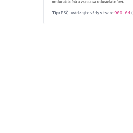
nedoručiteľnú a vracia sa
odosielateľovi
.
Tip:
PSČ uvádzajte vždy v tvare
(
900 64