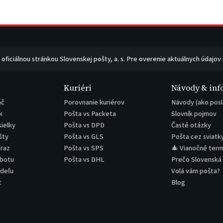
e oficiálnou stránkou Slovenskej pošty, a. s. Pre overenie aktuálnych údajov
Kuriéri
Návody & inf
ač
Porovnanie kuriérov
Návody (ako posl
k
Pošta vs Packeta
Slovník pojmov
sielky
Pošta vs DPD
Časté otázky
šty
Pošta vs GLS
Pošta cez sviatk
eraz
Pošta vs SPS
🎄 Vianočné term
obotu
Pošta vs DHL
Prečo Slovenská
edeľu
Volá vám pošta?
t
Blog