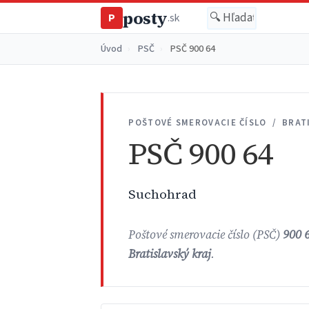
posty
P
.sk
Úvod
›
PSČ
›
PSČ 900 64
POŠTOVÉ SMEROVACIE ČÍSLO / BRAT
PSČ 900 64
Suchohrad
Poštové smerovacie číslo (PSČ)
900 
Bratislavský kraj
.