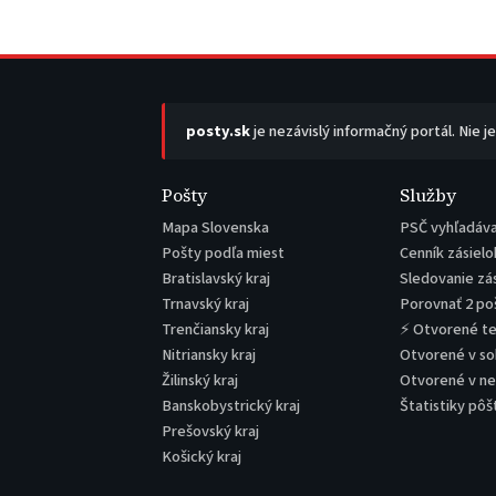
posty.sk
je nezávislý informačný portál. Nie j
Pošty
Služby
Mapa Slovenska
PSČ vyhľadáv
Pošty podľa miest
Cenník zásielo
Bratislavský kraj
Sledovanie zá
Trnavský kraj
Porovnať 2 po
Trenčiansky kraj
⚡ Otvorené t
Nitriansky kraj
Otvorené v s
Žilinský kraj
Otvorené v n
Banskobystrický kraj
Štatistiky pôš
Prešovský kraj
Košický kraj