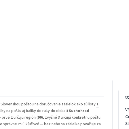
U
 Slovenskou poštou na doručovanie zásielok ako sú listy
1.
V
íky na poštu aj balíky do ruky do oblasti
Suchohrad
C
— prvé 2 určujú región (
90
), zvyšné 3 určujú konkrétnu poštu
S
 je správne PSČ kľúčové — bez neho sa zásielka považuje za