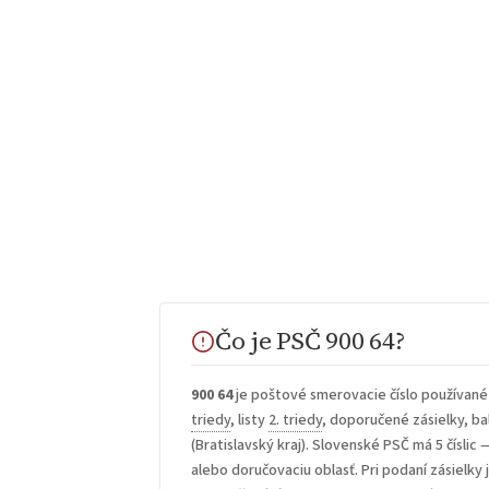
Čo je PSČ 900 64?
900 64
je poštové smerovacie číslo používané
triedy
, listy
2. triedy
, doporučené zásielky, bal
(Bratislavský kraj). Slovenské PSČ má 5 číslic 
alebo doručovaciu oblasť. Pri podaní zásielky