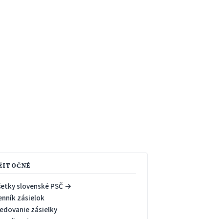
ŽITOČNÉ
šetky slovenské PSČ →
enník zásielok
ledovanie zásielky