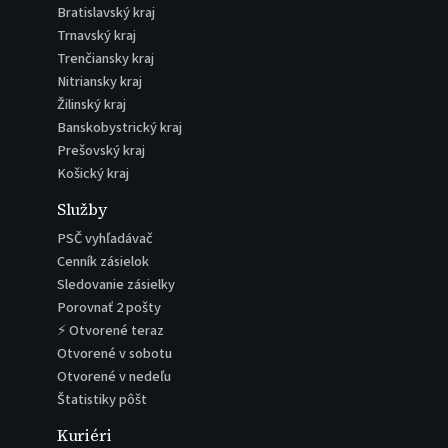
Bratislavský kraj
Trnavský kraj
Trenčiansky kraj
Nitriansky kraj
Žilinský kraj
Banskobystrický kraj
Prešovský kraj
Košický kraj
Služby
PSČ vyhľadávač
Cenník zásielok
Sledovanie zásielky
Porovnať 2 pošty
⚡ Otvorené teraz
Otvorené v sobotu
Otvorené v nedeľu
Štatistiky pôšt
Kuriéri