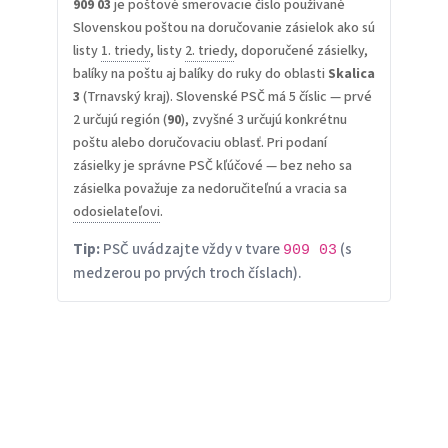
909 03
je poštové smerovacie číslo používané
Slovenskou poštou na doručovanie zásielok ako sú
listy
1. triedy
, listy
2. triedy
, doporučené zásielky,
balíky na poštu aj balíky do ruky do oblasti
Skalica
3
(Trnavský kraj). Slovenské PSČ má 5 číslic — prvé
2 určujú región (
90
), zvyšné 3 určujú konkrétnu
poštu alebo doručovaciu oblasť. Pri podaní
zásielky je správne PSČ kľúčové — bez neho sa
zásielka považuje za nedoručiteľnú a vracia sa
odosielateľovi
.
Tip:
PSČ uvádzajte vždy v tvare
(s
909 03
medzerou po prvých troch číslach).