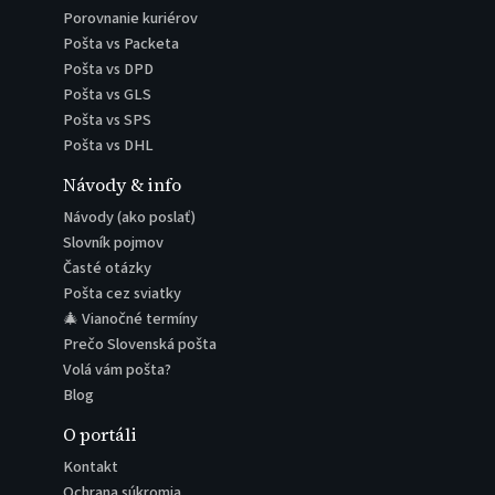
Porovnanie kuriérov
Pošta vs Packeta
Pošta vs DPD
Pošta vs GLS
Pošta vs SPS
Pošta vs DHL
Návody & info
Návody (ako poslať)
Slovník pojmov
Časté otázky
Pošta cez sviatky
🎄 Vianočné termíny
Prečo Slovenská pošta
Volá vám pošta?
Blog
O portáli
Kontakt
Ochrana súkromia