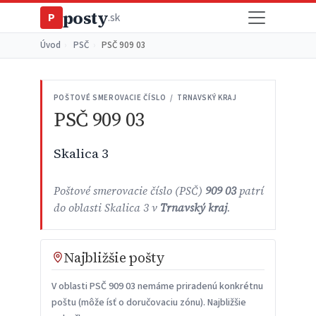
posty
P
.sk
Úvod
›
PSČ
›
PSČ 909 03
POŠTOVÉ SMEROVACIE ČÍSLO / TRNAVSKÝ KRAJ
PSČ 909 03
Skalica 3
Poštové smerovacie číslo (PSČ)
909 03
patrí
do oblasti Skalica 3 v
Trnavský kraj
.
Najbližšie pošty
V oblasti PSČ 909 03 nemáme priradenú konkrétnu
poštu (môže ísť o doručovaciu zónu). Najbližšie