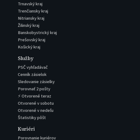
Trnavský kraj
Trenčiansky kraj
Nitriansky kraj
Žilinský kraj
Banskobystrický kraj
Prešovský kraj
Košický kraj
Služby
PSČ vyhľadávač
Cenník zásielok
Sledovanie zásielky
Porovnať 2 pošty
⚡ Otvorené teraz
Otvorené v sobotu
Otvorené v nedeľu
Štatistiky pôšt
Kuriéri
Porovnanie kuriérov