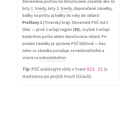
Slovenskou poštou na doručovanie zásielok ako sú
listy
1. triedy
, listy
2. triedy
, doporučené zásielky,
balíky na poštu aj balíky do ruky do oblasti
Piešťany 1
(Trnavský kraj). Slovenské PSČ má 5
číslic — prvé 2 určujú región (
92
), zvyšné 3 určujú
konkrétnu poštu alebo doručovaciu oblasť. Pri
podaní zásielky je správne PSČ kľúčové — bez
neho sa zásielka považuje za nedoručiteľnú a
vracia sa
odosielateľovi
.
Tip:
PSČ uvádzajte vždy v tvare
(s
921 21
medzerou po prvých troch číslach).