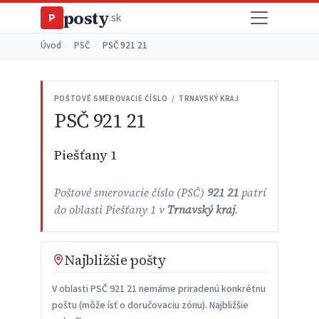
posty
P
.sk
Úvod
›
PSČ
›
PSČ 921 21
POŠTOVÉ SMEROVACIE ČÍSLO / TRNAVSKÝ KRAJ
PSČ 921 21
Piešťany 1
Poštové smerovacie číslo (PSČ)
921 21
patrí
do oblasti Piešťany 1 v
Trnavský kraj
.
Najbližšie pošty
V oblasti PSČ 921 21 nemáme priradenú konkrétnu
poštu (môže ísť o doručovaciu zónu). Najbližšie