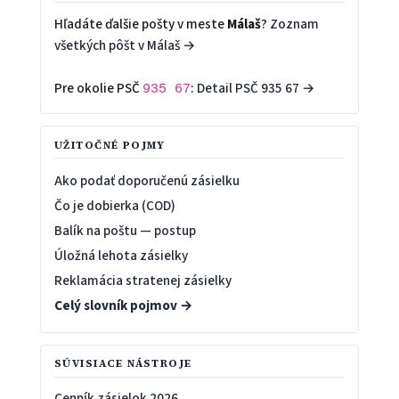
Hľadáte ďalšie pošty v meste
Málaš
?
Zoznam
všetkých pôšt v Málaš →
Pre okolie PSČ
:
Detail PSČ 935 67 →
935 67
UŽITOČNÉ POJMY
Ako podať doporučenú zásielku
Čo je dobierka (COD)
Balík na poštu — postup
Úložná lehota zásielky
Reklamácia stratenej zásielky
Celý slovník pojmov →
SÚVISIACE NÁSTROJE
Cenník zásielok 2026