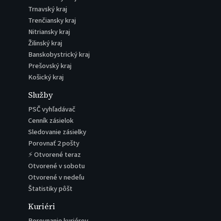
Trnavský kraj
Trenčiansky kraj
Nitriansky kraj
Žilinský kraj
Banskobystrický kraj
Prešovský kraj
Košický kraj
Služby
PSČ vyhľadávač
Cenník zásielok
Sledovanie zásielky
Porovnať 2 pošty
⚡ Otvorené teraz
Otvorené v sobotu
Otvorené v nedeľu
Štatistiky pôšt
Kuriéri
Porovnanie kuriérov