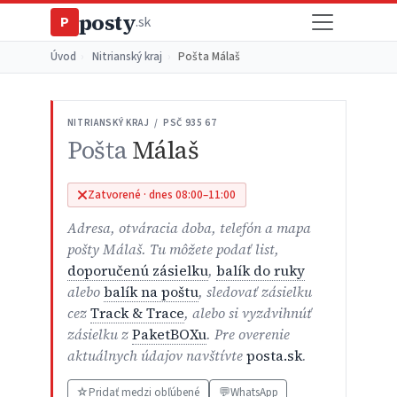
posty
P
.sk
Úvod
›
Nitrianský kraj
›
Pošta Málaš
NITRIANSKÝ KRAJ / PSČ 935 67
Pošta
Málaš
Zatvorené · dnes 08:00–11:00
Adresa, otváracia doba, telefón a mapa
pošty Málaš. Tu môžete podať list,
doporučenú zásielku
,
balík do ruky
alebo
balík na poštu
, sledovať zásielku
cez
Track & Trace
, alebo si vyzdvihnúť
zásielku z
PaketBOXu
. Pre overenie
aktuálnych údajov navštívte
posta.sk
.
☆
Pridať medzi obľúbené
💬
WhatsApp