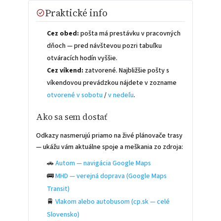
Praktické info
Cez obed:
pošta má prestávku v pracovných
dňoch — pred návštevou pozri tabuľku
otváracích hodín vyššie.
Cez víkend:
zatvorené. Najbližšie pošty s
víkendovou prevádzkou nájdete v zozname
otvorené v sobotu
/
v nedeľu
.
Ako sa sem dostať
Odkazy nasmerujú priamo na živé plánovače trasy
— ukážu vám aktuálne spoje a meškania zo zdroja:
🚗
Autom — navigácia Google Maps
🚌
MHD — verejná doprava (Google Maps
Transit)
🚆
Vlakom alebo autobusom (cp.sk — celé
Slovensko)