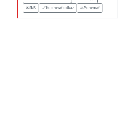
✉
SMS
🔗
Kopírovať odkaz
⚖️
Porovnať