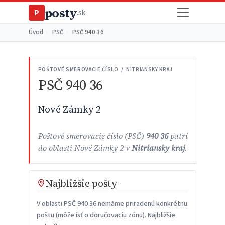
posty
P
.sk
Úvod
›
PSČ
›
PSČ 940 36
POŠTOVÉ SMEROVACIE ČÍSLO / NITRIANSKY KRAJ
PSČ 940 36
Nové Zámky 2
Poštové smerovacie číslo (PSČ)
940 36
patrí
do oblasti Nové Zámky 2 v
Nitriansky kraj
.
Najbližšie pošty
V oblasti PSČ 940 36 nemáme priradenú konkrétnu
poštu (môže ísť o doručovaciu zónu). Najbližšie