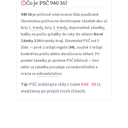
Čo je PSČ 940 36?
940 36
je poštové smerovacie číslo používané
Slovenskou poštou na doručovanie zásielok ako sú
listy
1. triedy
, listy
2. triedy
, doporučené zásielky,
balíky na poštu aj balíky do ruky do oblasti
Nové
Zámky 2
(Nitriansky kraj). Slovenské PSČ má 5
číslic — prvé 2 určujú región (
94
), zvyšné 3 určujú
konkrétnu poštu alebo doručovaciu oblasť. Pri
podaní zásielky je správne PSČ kľúčové — bez
neho sa zásielka považuje za nedoručiteľnú a
vracia sa
odosielateľovi
.
Tip:
PSČ uvádzajte vždy v tvare
(s
940 36
medzerou po prvých troch číslach).