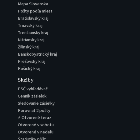
Mapa Slovenska
Pošty podľa miest
Bratislavský kraj
Trnavský kraj
Trenčiansky kraj
Nitriansky kraj
Žilinský kraj
Banskobystrický kraj
Prešovský kraj
Košický kraj
Služby
PSČ vyhľadávač
Cenník zásielok
Sledovanie zásielky
Porovnať 2 pošty
⚡ Otvorené teraz
Otvorené v sobotu
Otvorené v nedeľu
Štatistiky pôšt