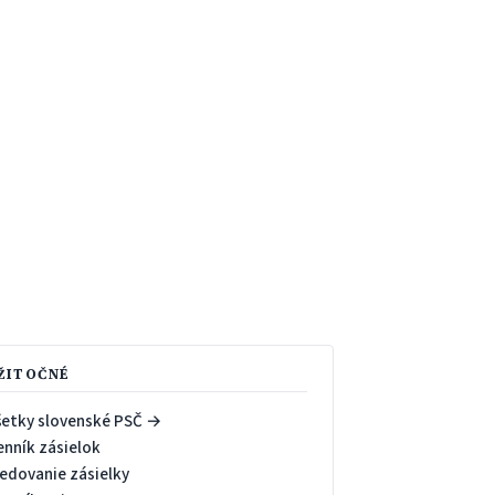
ŽITOČNÉ
šetky slovenské PSČ →
enník zásielok
ledovanie zásielky