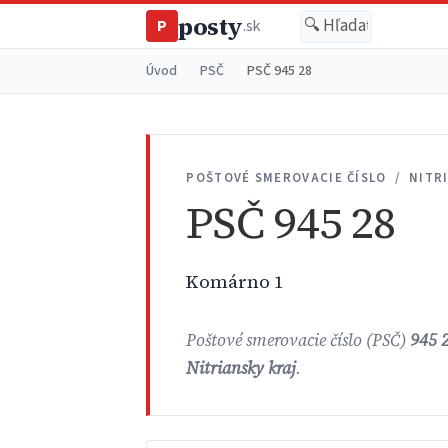
posty
P
.sk
Úvod
›
PSČ
›
PSČ 945 28
POŠTOVÉ SMEROVACIE ČÍSLO / NITR
PSČ 945 28
Komárno 1
Poštové smerovacie číslo (PSČ)
945 
Nitriansky kraj
.