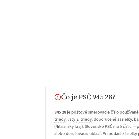
Čo je PSČ 945 28?
945 28
je poštové smerovacie číslo používané
triedy
, listy
2. triedy
, doporučené zásielky, bal
(Nitriansky kraj). Slovenské PSČ má 5 číslic — p
alebo doručovaciu oblasť. Pri podaní zásielky