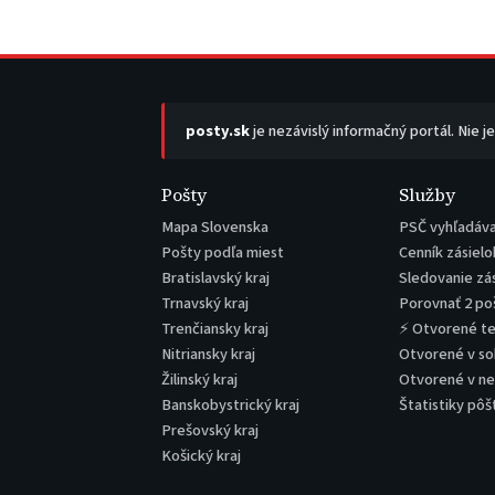
posty.sk
je nezávislý informačný portál. Nie j
Pošty
Služby
Mapa Slovenska
PSČ vyhľadáv
Pošty podľa miest
Cenník zásielo
Bratislavský kraj
Sledovanie zá
Trnavský kraj
Porovnať 2 po
Trenčiansky kraj
⚡ Otvorené t
Nitriansky kraj
Otvorené v s
Žilinský kraj
Otvorené v n
Banskobystrický kraj
Štatistiky pôš
Prešovský kraj
Košický kraj