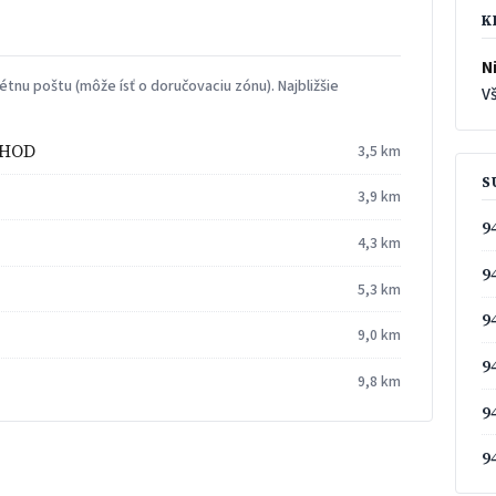
K
Ni
tnu poštu (môže ísť o doručovaciu zónu). Najbližšie
Vš
CHOD
3,5 km
S
3,9 km
9
4,3 km
9
5,3 km
9
9,0 km
9
9,8 km
9
9