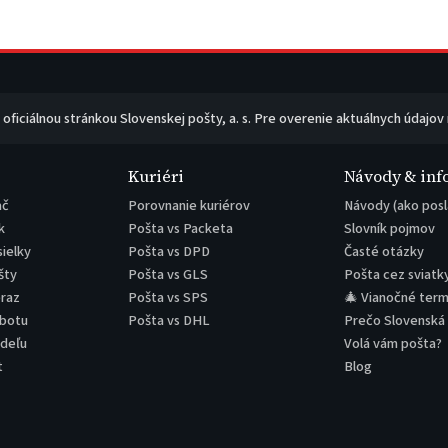
e oficiálnou stránkou Slovenskej pošty, a. s. Pre overenie aktuálnych údajov
Kuriéri
Návody & inf
ač
Porovnanie kuriérov
Návody (ako posl
k
Pošta vs Packeta
Slovník pojmov
sielky
Pošta vs DPD
Časté otázky
šty
Pošta vs GLS
Pošta cez sviatk
eraz
Pošta vs SPS
🎄 Vianočné term
obotu
Pošta vs DHL
Prečo Slovenská
edeľu
Volá vám pošta?
t
Blog