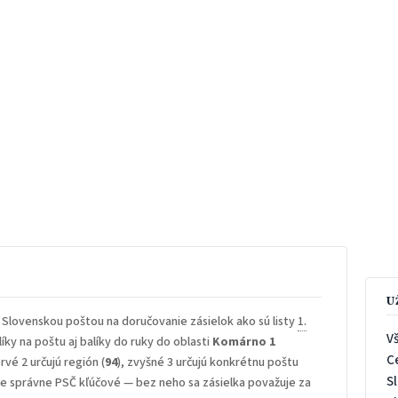
U
 Slovenskou poštou na doručovanie zásielok ako sú listy
1.
V
íky na poštu aj balíky do ruky do oblasti
Komárno 1
C
rvé 2 určujú región (
94
), zvyšné 3 určujú konkrétnu poštu
S
 je správne PSČ kľúčové — bez neho sa zásielka považuje za