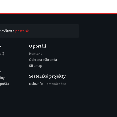
 navštívte
posta.sk
.
o
O portáli
ať)
Kontakt
Ochrana súkromia
Sitemap
y
Sesterské projekty
íny
 pošta
cislo.info
— databáza čísel