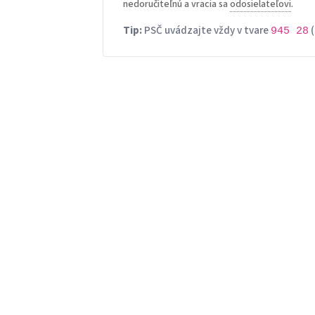
nedoručiteľnú a vracia sa
odosielateľovi
.
Tip:
PSČ uvádzajte vždy v tvare
(
945 28