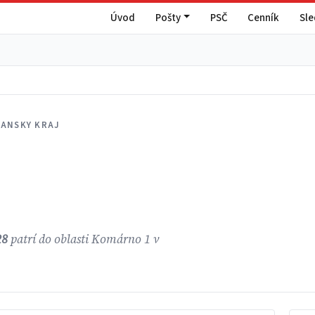
Úvod
Pošty
PSČ
Cenník
Sl
IANSKY KRAJ
28
patrí do oblasti Komárno 1 v