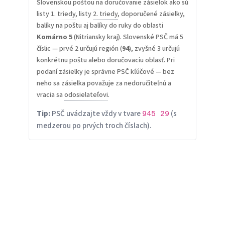
Slovenskou poštou na doručovanie zásielok ako sú
listy
1. triedy
, listy
2. triedy
, doporučené zásielky,
balíky na poštu aj balíky do ruky do oblasti
Komárno 5
(Nitriansky kraj). Slovenské PSČ má 5
číslic — prvé 2 určujú región (
94
), zvyšné 3 určujú
konkrétnu poštu alebo doručovaciu oblasť. Pri
podaní zásielky je správne PSČ kľúčové — bez
neho sa zásielka považuje za nedoručiteľnú a
vracia sa
odosielateľovi
.
Tip:
PSČ uvádzajte vždy v tvare
(s
945 29
medzerou po prvých troch číslach).