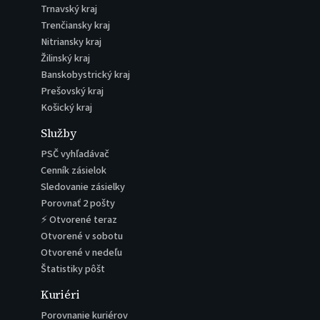
Trnavský kraj
Trenčiansky kraj
Nitriansky kraj
Žilinský kraj
Banskobystrický kraj
Prešovský kraj
Košický kraj
Služby
PSČ vyhľadávač
Cenník zásielok
Sledovanie zásielky
Porovnať 2 pošty
⚡ Otvorené teraz
Otvorené v sobotu
Otvorené v nedeľu
Štatistiky pôšt
Kuriéri
Porovnanie kuriérov