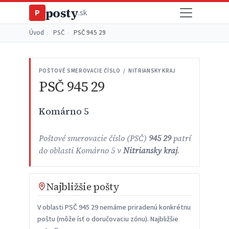
posty
P
.sk
Úvod
›
PSČ
›
PSČ 945 29
POŠTOVÉ SMEROVACIE ČÍSLO / NITRIANSKY KRAJ
PSČ 945 29
Komárno 5
Poštové smerovacie číslo (PSČ)
945 29
patrí
do oblasti Komárno 5 v
Nitriansky kraj
.
Najbližšie pošty
V oblasti PSČ 945 29 nemáme priradenú konkrétnu
poštu (môže ísť o doručovaciu zónu). Najbližšie