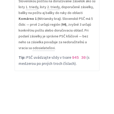
Slovenskou poštou na doručovanie zásielok ako sú
listy
1. triedy
, listy
2. triedy
, doporučené zásielky,
balíky na poštu aj balíky do ruky do oblasti
Komárno 1
(Nitriansky kraj). Slovenské PSČ má 5
číslic — prvé 2 určujú región (
94
), zvyšné 3 určujú
konkrétnu poštu alebo doručovaciu oblasť. Pri
podaní zásielky je správne PSČ kľúčové — bez
neho sa zásielka považuje za nedoručiteľnú a
vracia sa
odosielateľovi
.
Tip:
PSČ uvádzajte vždy v tvare
(s
945 30
medzerou po prvých troch číslach).