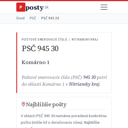
posty
P
.sk
Úvod
›
PSČ
›
PSČ 945 30
POŠTOVÉ SMEROVACIE ČÍSLO / NITRIANSKY KRAJ
PSČ 945 30
Komárno 1
Poštové smerovacie číslo (PSČ)
945 30
patrí
do oblasti Komárno 1 v
Nitriansky kraj
.
Najbližšie pošty
V oblasti PSČ 945 30 nemáme priradenú konkrétnu
poštu (môže ísť o doručovaciu zónu). Najbližšie