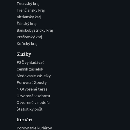
Trnavský kraj
Trenčiansky kraj
Nitriansky kraj
Žilinský kraj
Banskobystrický kraj
Prešovský kraj
Košický kraj
Služby
PSČ vyhľadávač
Cenník zásielok
Sledovanie zásielky
Porovnať 2 pošty
⚡ Otvorené teraz
Otvorené v sobotu
Otvorené v nedeľu
Štatistiky pôšt
Kuriéri
Porovnanie kuriérov