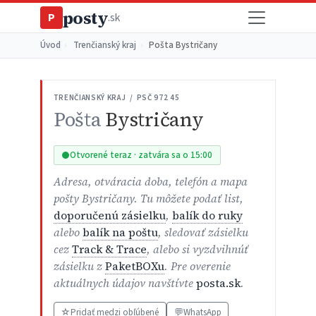
posty
P
.sk
Úvod
›
Trenčianský kraj
›
Pošta Bystričany
TRENČIANSKÝ KRAJ / PSČ 972 45
Pošta
Bystričany
Otvorené teraz · zatvára sa o 15:00
Adresa, otváracia doba, telefón a mapa
pošty Bystričany. Tu môžete podať list,
doporučenú zásielku
,
balík do ruky
alebo
balík na poštu
, sledovať zásielku
cez
Track & Trace
, alebo si vyzdvihnúť
zásielku z
PaketBOXu
. Pre overenie
aktuálnych údajov navštívte
posta.sk
.
☆
Pridať medzi obľúbené
💬
WhatsApp