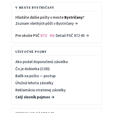
V MESTE BYSTRIČANY
Hľadáte ďalšie pošty v meste
Bystričany
?
Zoznam všetkých pôšt v Bystričany →
Pre okolie PSČ
:
Detail PSČ 972 45 →
972 45
UŽITOČNÉ POJMY
Ako podať doporučenú zásielku
Čo je dobierka (COD)
Balík na poštu — postup
Úložná lehota zásielky
Reklamácia stratenej zásielky
Celý slovník pojmov →