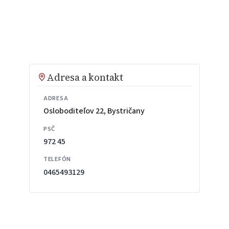
Adresa a kontakt
ADRESA
Osloboditeľov 22, Bystričany
PSČ
972 45
TELEFÓN
0465493129