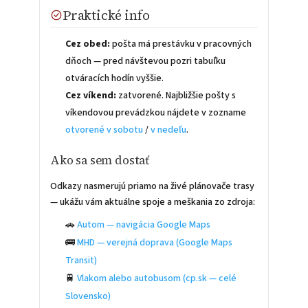
Praktické info
Cez obed:
pošta má prestávku v pracovných
dňoch — pred návštevou pozri tabuľku
otváracích hodín vyššie.
Cez víkend:
zatvorené. Najbližšie pošty s
víkendovou prevádzkou nájdete v zozname
otvorené v sobotu
/
v nedeľu
.
Ako sa sem dostať
Odkazy nasmerujú priamo na živé plánovače trasy
— ukážu vám aktuálne spoje a meškania zo zdroja:
🚗
Autom — navigácia Google Maps
🚌
MHD — verejná doprava (Google Maps
Transit)
🚆
Vlakom alebo autobusom (cp.sk — celé
Slovensko)