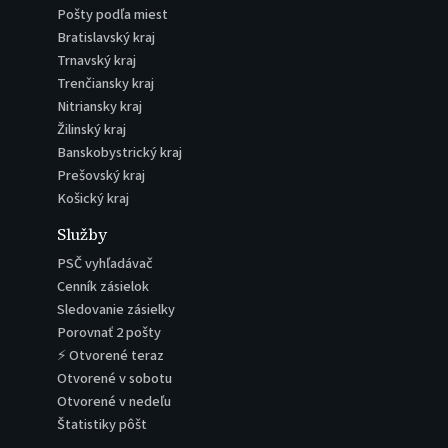
Pošty podľa miest
Bratislavský kraj
Trnavský kraj
Trenčiansky kraj
Nitriansky kraj
Žilinský kraj
Banskobystrický kraj
Prešovský kraj
Košický kraj
Služby
PSČ vyhľadávač
Cenník zásielok
Sledovanie zásielky
Porovnať 2 pošty
⚡ Otvorené teraz
Otvorené v sobotu
Otvorené v nedeľu
Štatistiky pôšt