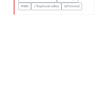
✉
SMS
🔗
Kopírovať odkaz
⚖️
Porovnať