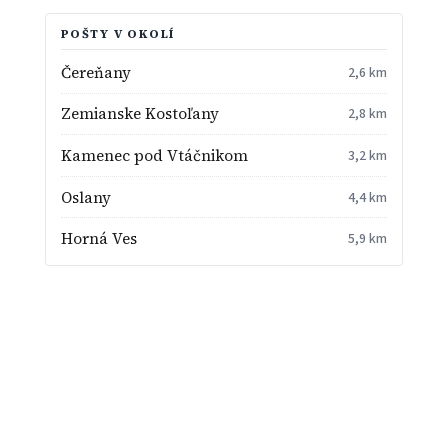
POŠTY V OKOLÍ
Čereňany
2,6 km
Zemianske Kostoľany
2,8 km
Kamenec pod Vtáčnikom
3,2 km
Oslany
4,4 km
Horná Ves
5,9 km