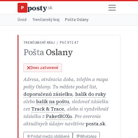
posty
P
.sk
Úvod
›
Trenčianský kraj
›
Pošta Oslany
TRENČIANSKÝ KRAJ / PSČ 972 47
Pošta
Oslany
Dnes zatvorené
Adresa, otváracia doba, telefón a mapa
pošty Oslany. Tu môžete podať list,
doporučenú zásielku
,
balík do ruky
alebo
balík na poštu
, sledovať zásielku
cez
Track & Trace
, alebo si vyzdvihnúť
zásielku z
PaketBOXu
. Pre overenie
aktuálnych údajov navštívte
posta.sk
.
☆
Pridať medzi obľúbené
💬
WhatsApp