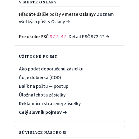
V MESTE OSLANY
Hľadáte ďalšie pošty v meste
Oslany
?
Zoznam
všetkých pôšt v Oslany →
Pre okolie PSČ
:
Detail PSČ 972 47 →
972 47
UŽITOČNÉ POJMY
Ako podať doporučenú zásielku
Čo je dobierka (COD)
Balík na poštu — postup
Úložná lehota zásielky
Reklamácia stratenej zásielky
Celý slovník pojmov →
SÚVISIACE NÁSTROJE