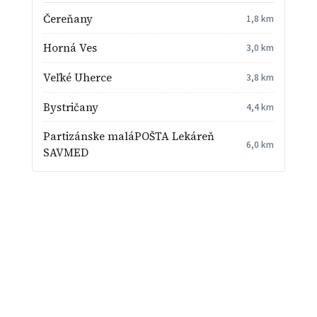
Čereňany
1,8 km
Horná Ves
3,0 km
Veľké Uherce
3,8 km
Bystričany
4,4 km
Partizánske maláPOŠTA Lekáreň
6,0 km
SAVMED