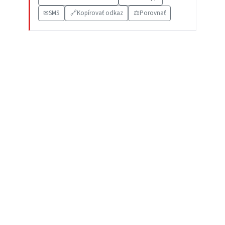
✉
SMS
🔗
Kopírovať odkaz
⚖️
Porovnať