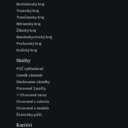
Bratislavský kraj
Trnavský kraj
Trenčiansky kraj
Nitriansky kraj
Žilinský kraj
Banskobystrický kraj
Prešovský kraj
Košický kraj
Služby
PSČ vyhľadávač
Cenník zásielok
Sledovanie zásielky
Porovnať 2 pošty
⚡ Otvorené teraz
Otvorené v sobotu
Otvorené v nedeľu
Štatistiky pôšt
Kuriéri