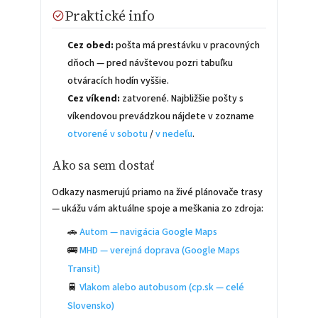
Praktické info
Cez obed:
pošta má prestávku v pracovných
dňoch — pred návštevou pozri tabuľku
otváracích hodín vyššie.
Cez víkend:
zatvorené. Najbližšie pošty s
víkendovou prevádzkou nájdete v zozname
otvorené v sobotu
/
v nedeľu
.
Ako sa sem dostať
Odkazy nasmerujú priamo na živé plánovače trasy
— ukážu vám aktuálne spoje a meškania zo zdroja:
🚗
Autom — navigácia Google Maps
🚌
MHD — verejná doprava (Google Maps
Transit)
🚆
Vlakom alebo autobusom (cp.sk — celé
Slovensko)