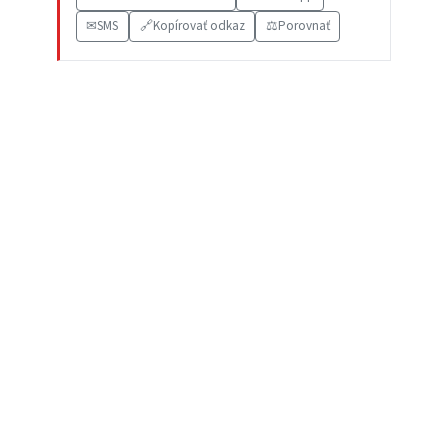
✉
SMS
🔗
Kopírovať odkaz
⚖️
Porovnať