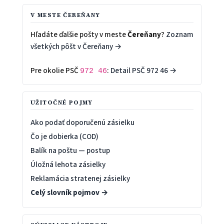
V MESTE ČEREŇANY
Hľadáte ďalšie pošty v meste
Čereňany
?
Zoznam
všetkých pôšt v Čereňany →
Pre okolie PSČ
:
Detail PSČ 972 46 →
972 46
UŽITOČNÉ POJMY
Ako podať doporučenú zásielku
Čo je dobierka (COD)
Balík na poštu — postup
Úložná lehota zásielky
Reklamácia stratenej zásielky
Celý slovník pojmov →