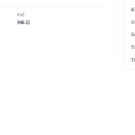
K
PSČ
946 21
O
Z
T
T