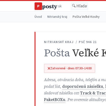
posty
P
.sk
Úvod
›
Nitrianský kraj
›
Pošta Veľké Kosihy
NITRIANSKÝ KRAJ / PSČ 946 21
Pošta
Veľké 
Zatvorené · dnes 07:30–14:00
Adresa, otváracia doba, telefón a m
podať list,
doporučenú zásielku
,
sledovať zásielku cez
Track & Trac
PaketBOXu
. Pre overenie aktuálny