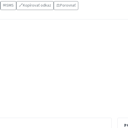
✉
SMS
🔗
Kopírovať odkaz
⚖️
Porovnať
P