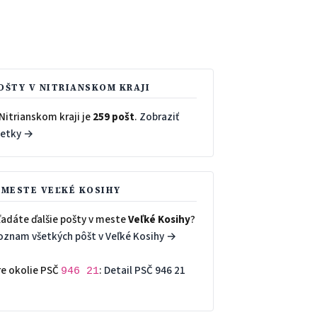
OŠTY V NITRIANSKOM KRAJI
Nitrianskom kraji je
259 pošt
.
Zobraziť
šetky →
 MESTE VEĽKÉ KOSIHY
ľadáte ďalšie pošty v meste
Veľké Kosihy
?
oznam všetkých pôšt v Veľké Kosihy →
re okolie PSČ
:
Detail PSČ 946 21
946 21
→