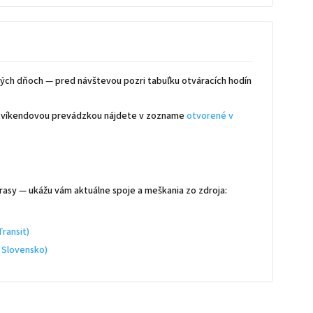
ých dňoch — pred návštevou pozri tabuľku otváracích hodín
 s víkendovou prevádzkou nájdete v zozname
otvorené v
rasy — ukážu vám aktuálne spoje a meškania zo zdroja:
ransit)
 Slovensko)