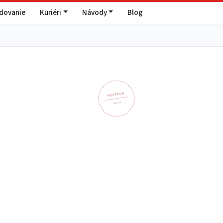
edovanie
Kuriéri
Návody
Blog
POSTY.SK
946 21