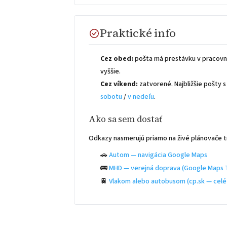
Praktické info
Cez obed:
pošta má prestávku v pracovn
vyššie.
Cez víkend:
zatvorené. Najbližšie pošty
sobotu
/
v nedeľu
.
Ako sa sem dostať
Odkazy nasmerujú priamo na živé plánovače t
🚗
Autom — navigácia Google Maps
🚌
MHD — verejná doprava (Google Maps T
🚆
Vlakom alebo autobusom (cp.sk — celé