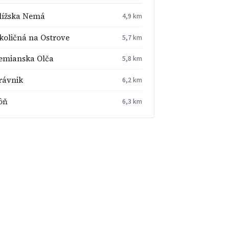
lížska Nemá
4,9 km
količná na Ostrove
5,7 km
emianska Olča
5,8 km
rávnik
6,2 km
ôň
6,3 km