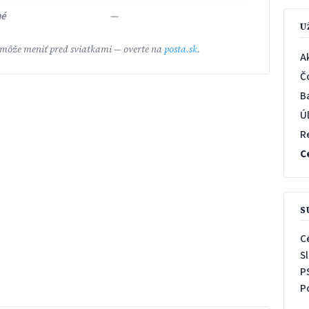
né
—
U
 môže meniť pred sviatkami — overte na
posta.sk
.
A
Č
B
Ú
R
C
S
C
S
P
P