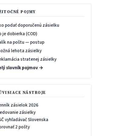
ŽITOČNÉ POJMY
ko podať doporučenú zásielku
o je dobierka (COD)
alík na poštu — postup
ložná lehota zásielky
eklamácia stratenej zásielky
elý slovník pojmov →
ÚVISIACE NÁSTROJE
enník zásielok 2026
ledovanie zásielky
SČ vyhľadávač Slovenska
orovnať 2 pošty