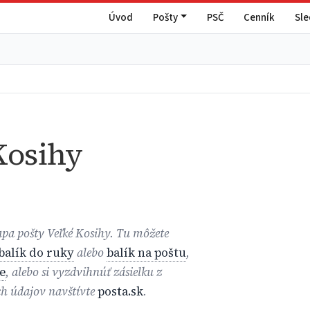
Úvod
Pošty
PSČ
Cenník
Sl
Kosihy
apa pošty Veľké Kosihy. Tu môžete
balík do ruky
alebo
balík na poštu
,
e
, alebo si vyzdvihnúť zásielku z
ch údajov navštívte
posta.sk
.